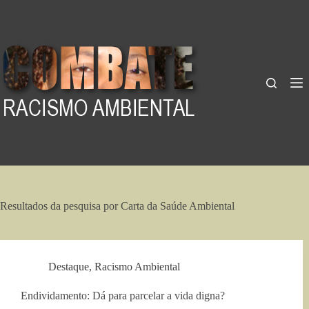
Pular
para
o
conteúdo
Resultados da pesquisa por Carta da Saúde Ambiental
Destaque
,
Racismo Ambiental
Endividamento: Dá para parcelar a vida digna?