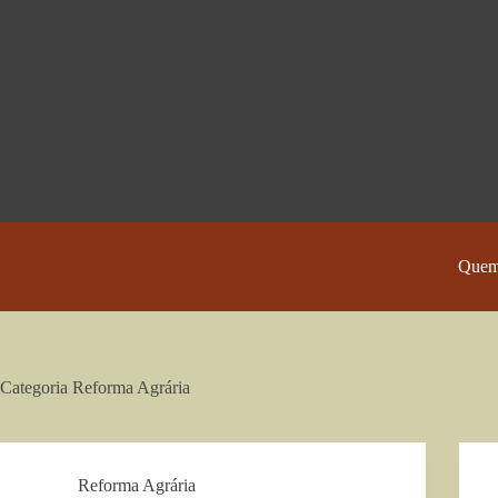
Pular
para
o
conteúdo
Quem
Categoria
Reforma Agrária
Reforma Agrária