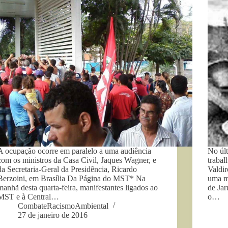
A ocupação ocorre em paralelo a uma audiência
No últ
com os ministros da Casa Civil, Jaques Wagner, e
trabal
da Secretaria-Geral da Presidência, Ricardo
Valdi
Berzoini, em Brasília Da Página do MST* Na
uma m
manhã desta quarta-feira, manifestantes ligados ao
de Jar
MST e à Central…
o…
CombateRacismoAmbiental
27 de janeiro de 2016