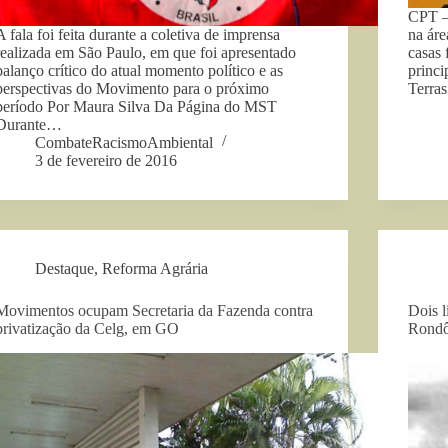
CPT –
A fala foi feita durante a coletiva de imprensa
na áre
realizada em São Paulo, em que foi apresentado
casas 
balanço crítico do atual momento político e as
princi
perspectivas do Movimento para o próximo
Terras
período Por Maura Silva Da Página do MST
Durante…
CombateRacismoAmbiental
3 de fevereiro de 2016
Destaque
,
Reforma Agrária
Movimentos ocupam Secretaria da Fazenda contra
Dois 
privatização da Celg, em GO
Rondô