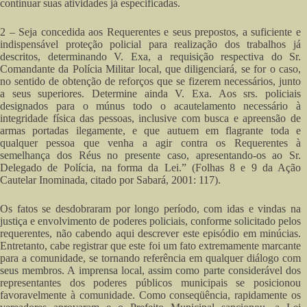
continuar suas atividades já especificadas.
2 – Seja concedida aos Requerentes e seus prepostos, a suficiente e
indispensável proteção policial para realização dos trabalhos já
descritos, determinando V. Exa, a requisição respectiva do Sr.
Comandante da Polícia Militar local, que diligenciará, se for o caso,
no sentido de obtenção de reforços que se fizerem necessários, junto
a seus superiores. Determine ainda V. Exa. Aos srs. policiais
designados para o múnus todo o acautelamento necessário à
integridade física das pessoas, inclusive com busca e apreensão de
armas portadas ilegamente, e que autuem em flagrante toda e
qualquer pessoa que venha a agir contra os Requerentes à
semelhança dos Réus no presente caso, apresentando-os ao Sr.
Delegado de Polícia, na forma da Lei.” (Folhas 8 e 9 da Ação
Cautelar Inominada, citado por Sabará, 2001: 117).
Os fatos se desdobraram por longo período, com idas e vindas na
justiça e envolvimento de poderes policiais, conforme solicitado pelos
requerentes, não cabendo aqui descrever este episódio em minúcias.
Entretanto, cabe registrar que este foi um fato extremamente marcante
para a comunidade, se tornando referência em qualquer diálogo com
seus membros. A imprensa local, assim como parte considerável dos
representantes dos poderes públicos municipais se posicionou
favoravelmente à comunidade. Como conseqüência, rapidamente os