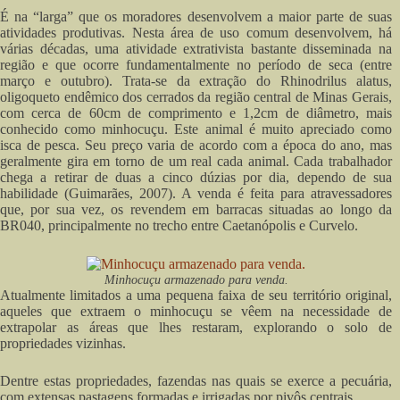
É na “larga” que os moradores desenvolvem a maior parte de suas
atividades produtivas. Nesta área de uso comum desenvolvem, há
várias décadas, uma atividade extrativista bastante disseminada na
região e que ocorre fundamentalmente no período de seca (entre
março e outubro). Trata-se da extração do Rhinodrilus alatus,
oligoqueto endêmico dos cerrados da região central de Minas Gerais,
com cerca de 60cm de comprimento e 1,2cm de diâmetro, mais
conhecido como minhocuçu. Este animal é muito apreciado como
isca de pesca. Seu preço varia de acordo com a época do ano, mas
geralmente gira em torno de um real cada animal. Cada trabalhador
chega a retirar de duas a cinco dúzias por dia, dependo de sua
habilidade (Guimarães, 2007). A venda é feita para atravessadores
que, por sua vez, os revendem em barracas situadas ao longo da
BR040, principalmente no trecho entre Caetanópolis e Curvelo.
Minhocuçu armazenado para venda.
Atualmente limitados a uma pequena faixa de seu território original,
aqueles que extraem o minhocuçu se vêem na necessidade de
extrapolar as áreas que lhes restaram, explorando o solo de
propriedades vizinhas.
Dentre estas propriedades, fazendas nas quais se exerce a pecuária,
com extensas pastagens formadas e irrigadas por pivôs centrais.