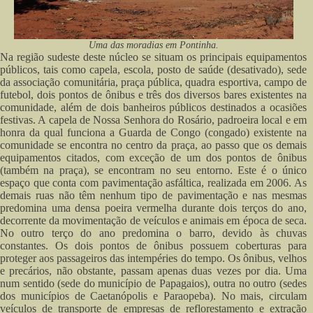
Uma das moradias em Pontinha.
Na região sudeste deste núcleo se situam os principais equipamentos
públicos, tais como capela, escola, posto de saúde (desativado), sede
da associação comunitária, praça pública, quadra esportiva, campo de
futebol, dois pontos de ônibus e três dos diversos bares existentes na
comunidade, além de dois banheiros públicos destinados a ocasiões
festivas. A capela de Nossa Senhora do Rosário, padroeira local e em
honra da qual funciona a Guarda de Congo (congado) existente na
comunidade se encontra no centro da praça, ao passo que os demais
equipamentos citados, com exceção de um dos pontos de ônibus
(também na praça), se encontram no seu entorno. Este é o único
espaço que conta com pavimentação asfáltica, realizada em 2006. As
demais ruas não têm nenhum tipo de pavimentação e nas mesmas
predomina uma densa poeira vermelha durante dois terços do ano,
decorrente da movimentação de veículos e animais em época de seca.
No outro terço do ano predomina o barro, devido às chuvas
constantes. Os dois pontos de ônibus possuem coberturas para
proteger aos passageiros das intempéries do tempo. Os ônibus, velhos
e precários, não obstante, passam apenas duas vezes por dia. Uma
num sentido (sede do município de Papagaios), outra no outro (sedes
dos municípios de Caetanópolis e Paraopeba). No mais, circulam
veículos de transporte de empresas de reflorestamento e extração