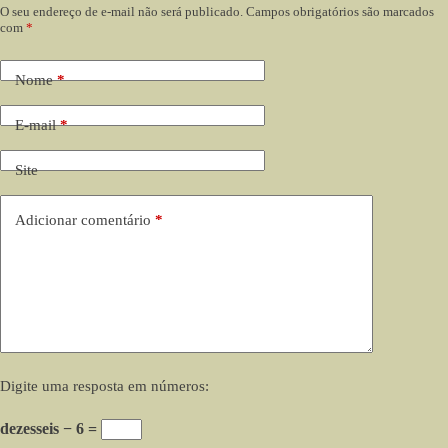
O seu endereço de e-mail não será publicado.
Campos obrigatórios são marcados
com
*
Nome
*
E-mail
*
Site
Adicionar comentário
*
Digite uma resposta em números:
dezesseis − 6 =