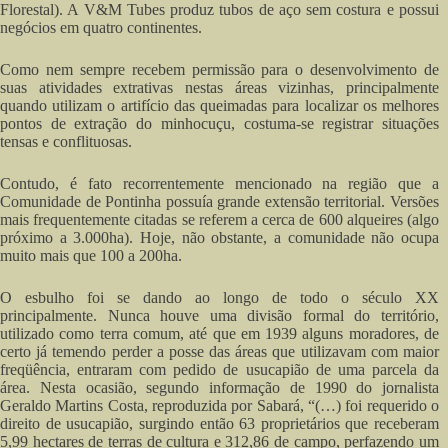
Florestal). A V&M Tubes produz tubos de aço sem costura e possui
negócios em quatro continentes.
Como nem sempre recebem permissão para o desenvolvimento de
suas atividades extrativas nestas áreas vizinhas, principalmente
quando utilizam o artifício das queimadas para localizar os melhores
pontos de extração do minhocuçu, costuma-se registrar situações
tensas e conflituosas.
Contudo, é fato recorrentemente mencionado na região que a
Comunidade de Pontinha possuía grande extensão territorial. Versões
mais frequentemente citadas se referem a cerca de 600 alqueires (algo
próximo a 3.000ha). Hoje, não obstante, a comunidade não ocupa
muito mais que 100 a 200ha.
O esbulho foi se dando ao longo de todo o século XX
principalmente. Nunca houve uma divisão formal do território,
utilizado como terra comum, até que em 1939 alguns moradores, de
certo já temendo perder a posse das áreas que utilizavam com maior
freqüência, entraram com pedido de usucapião de uma parcela da
área. Nesta ocasião, segundo informação de 1990 do jornalista
Geraldo Martins Costa, reproduzida por Sabará, “(…) foi requerido o
direito de usucapião, surgindo então 63 proprietários que receberam
5,99 hectares de terras de cultura e 312,86 de campo, perfazendo um