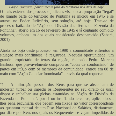
Lagoa Dourada, parcialmente fora do território nos dias de hoje.
O mais extenso dos processos judiciais visando à apropriação “legal”
de grande parte do território de Pontinha se iniciou em 1945 e se
arrasta no Poder Judiciário, sem solução, até hoje. Trata-se de
processo batizado de “Ação de Divisão das Terras da Fazenda da
Pontinha”, aberto em 16 de fevereiro de 1945 e já contando com oito
volumes, embora um dos quais considerado desaparecido (Sabará,
2001).
Ainda no bojo deste processo, em 1990 a comunidade enfrentou a
situação mais conflituosa já registrada. Naquela oportunidade, um
grande proprietário de terras da região, chamado Pedro Moreira
Barbosa, que provavelmente comprou as “cotas de condomínio” de
partes em litígio com os membros da comunidade, entrou em 08 de
maio com “Ação Cautelar Inominada” através da qual requeria:
“1 – A intimação pessoal dos Réus para que se abstenham de
molestar, turbar ou impedir os Requerentes no seu direito de usar,
dispor e trabalhar sua glebas estatuídas na ‘Ação de Divisão da
Fazenda da Pontinha’, por si ou insuflando terceiros, aplicando-se-
lhes pena pecuniária que pedem seja fixada no valor correspondente
ao quantum mensal de um Piso Nacional de Salários, diariamente,
por dia e por Réu, nos quais os Requerentes se vejam impedidos de