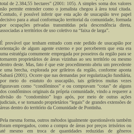
total de 2.384,55 hectares” (2001: 105). A simples soma dos valores
não permite entender como o jornalista chegou à área total citada.
Contudo, é possível inferir que esta ação de usucapião teve papel
decisivo para a atual conformação territorial da comunidade, formada
por ocupações privadas transmitidas pela descendência direta,
associadas a territórios de uso coletivo na “faixa de larga”.
É provável que tenham entrado com este pedido de usucapião por
orientação de algum agente externo e por perceberem que esta era
uma estratégia comumente empregada por posseiros da região para se
tornarem proprietários de áreas vizinhas ao seu território ou mesmo
dentro deste. Mas, fato é que este procedimento abriu um precedente
e uma brecha, explorada por grileiros da região, conforme aponta
Sabará (2001). Ocorre que nas demandas por regularização fundiária,
por meio do estatuto do usucapião, tais grileiros muitas vezes
figuravam como “condôminos” e ou compravam “cotas” de alguns
dos condôminos originais da própria comunidade, vindo a requerer a
divisão do “condomínio” logo após, por meio de outras ações
judiciais, e se tornando proprietários “legais” de grandes extensões de
áreas dentro do território da Comunidade de Pontinha.
Pela mesma forma, outros métodos igualmente questionáveis também
foram empregados, como a compra de áreas por preços irrisórios ou
até mesmo em troca de quantidades reduzidas de gêneros