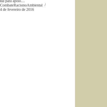
ital para apoio…
CombateRacismoAmbiental
4 de fevereiro de 2016