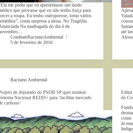
“Ela me pediu que eu apresentasse um laudo
médico que provasse que eu não tenho força para
Apesa
torcer a roupa. Eu tenho osteoporose, tomo vários
Valada
remédios”, conta surpresa a idosa. No Tragédia
consu
Anunciada Na madrugada do dia 6 de
Samar
novembro…
até la
CombateRacismoAmbiental
Aless
5 de fevereiro de 2016
Racismo Ambiental
Projeto de deputado do PSDB SP quer instituir
Edital
Sistema Nacional REDD+ para ‘facilitar mercado
do Ce
de carbono’
Fundo 
desmat
como 
às mud
Indig