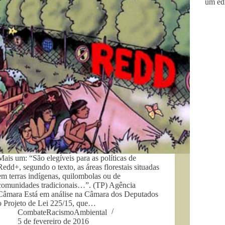
um ed
Mais um: “São elegíveis para as políticas de
Redd+, segundo o texto, as áreas florestais situadas
em terras indígenas, quilombolas ou de
comunidades tradicionais…”. (TP) Agência
Câmara Está em análise na Câmara dos Deputados
o Projeto de Lei 225/15, que…
CombateRacismoAmbiental
5 de fevereiro de 2016