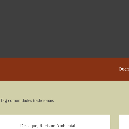
Pular
para
o
conteúdo
Quem
Tag
comunidades tradicionais
Destaque
,
Racismo Ambiental