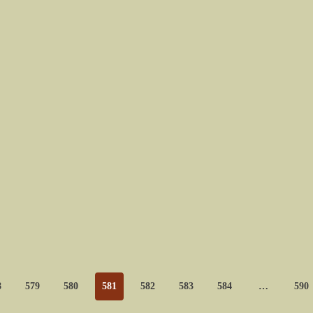
8
579
580
581
582
583
584
…
590