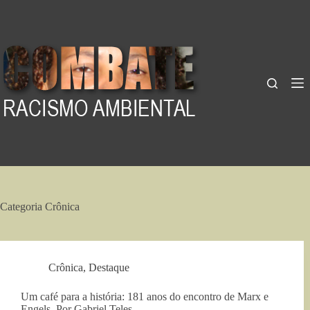
Pular
para
o
conteúdo
Categoria
Crônica
Crônica
,
Destaque
Um café para a história: 181 anos do encontro de Marx e
Engels. Por Gabriel Teles