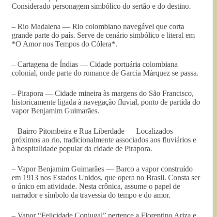
Considerado personagem simbólico do sertão e do destino.
– Rio Madalena — Rio colombiano navegável que corta
grande parte do país. Serve de cenário simbólico e literal em
*O Amor nos Tempos do Cólera*.
– Cartagena de Índias — Cidade portuária colombiana
colonial, onde parte do romance de García Márquez se passa.
– Pirapora — Cidade mineira às margens do São Francisco,
historicamente ligada à navegação fluvial, ponto de partida do
vapor Benjamim Guimarães.
– Bairro Pitombeira e Rua Liberdade — Localizados
próximos ao rio, tradicionalmente associados aos fluviários e
à hospitalidade popular da cidade de Pirapora.
– Vapor Benjamim Guimarães — Barco a vapor construído
em 1913 nos Estados Unidos, que opera no Brasil. Consta ser
o único em atividade. Nesta crônica, assume o papel de
narrador e símbolo da travessia do tempo e do amor.
– Vapor “Felicidade Conjugal” pertence a Florentino Ariza e