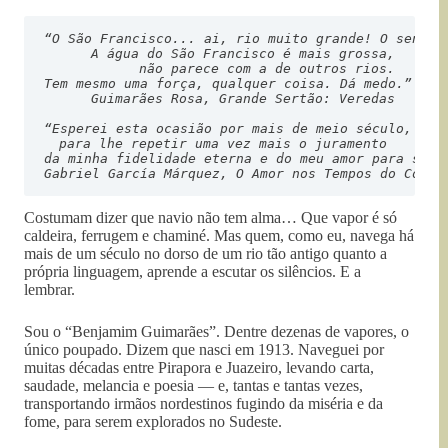
“O São Francisco... ai, rio muito grande! O senhor 
Tem mesmo uma força, qualquer coisa. Dá medo.”
Guimarães Rosa, Grande Sertão: Veredas
para lhe repetir uma vez mais 
o juramento 

Gabriel García Márquez, O Amor nos Tempos do Cóler
Costumam dizer que navio não tem alma… Que vapor é só
caldeira, ferrugem e chaminé. Mas quem, como eu, navega há
mais de um século no dorso de um rio tão antigo quanto a
própria linguagem, aprende a escutar os silêncios. E a
lembrar.
Sou o “Benjamim Guimarães”. Dentre dezenas de vapores, o
único poupado. Dizem que nasci em 1913. Naveguei por
muitas décadas entre Pirapora e Juazeiro, levando carta,
saudade, melancia e poesia — e, tantas e tantas vezes,
transportando irmãos nordestinos fugindo da miséria e da
fome, para serem explorados no Sudeste.