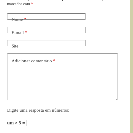
marcados com
*
Nome
*
E-mail
*
Site
Adicionar comentário
*
Digite uma resposta em números:
um × 5 =