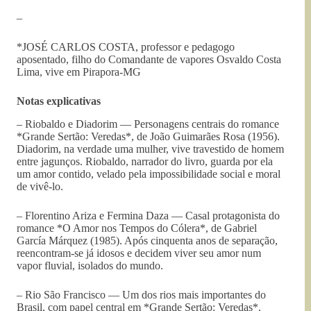
–
*JOSÉ CARLOS COSTA, professor e pedagogo
aposentado, filho do Comandante de vapores Osvaldo Costa
Lima, vive em Pirapora-MG
Notas explicativas
– Riobaldo e Diadorim — Personagens centrais do romance
*Grande Sertão: Veredas*, de João Guimarães Rosa (1956).
Diadorim, na verdade uma mulher, vive travestido de homem
entre jagunços. Riobaldo, narrador do livro, guarda por ela
um amor contido, velado pela impossibilidade social e moral
de vivê-lo.
– Florentino Ariza e Fermina Daza — Casal protagonista do
romance *O Amor nos Tempos do Cólera*, de Gabriel
García Márquez (1985). Após cinquenta anos de separação,
reencontram-se já idosos e decidem viver seu amor num
vapor fluvial, isolados do mundo.
– Rio São Francisco — Um dos rios mais importantes do
Brasil, com papel central em *Grande Sertão: Veredas*.