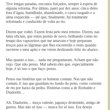
Tive longas paradas, encostos forçados, sempre à espera de
alguma reforma. Por último, parei por dez anos: cinco deles
fora d’água, humilhado, abandonado, o casco rasgado e a
alma esquecida — até que, finalmente, fui totalmente
reformado e conduzido de volta ao rio.
Dizem que voltei. Fazem festa pelo meu retorno. Dizem, nas
falas oficiais, que estou pronto de novo, brilhando como no
tempo dos vapozeiros que me amavam e hoje preparam
lenços para as lágrimas que lhes escorrerão o rosto quando
ouvirem o meu apito e me virem deslizando feliz rio abaixo.
Mas quanto a isso… nada me perguntaram. Acham que não
vejo. Que não penso. Mal sabem eles que, especialmente
hoje, é só isso o que faço: penso.
Penso nas histórias que os homens contam. Nas que não
contam. E nas que guardam no fundo do peito, como corrente
de rio por baixo da pedra. Histórias como a de Riobaldo e
Diadorim…
Ah, Diadorim… moço valente, jagunço destemido, amigo de
guerra. Mas não só isso — nunca foi só isso. Era desejo