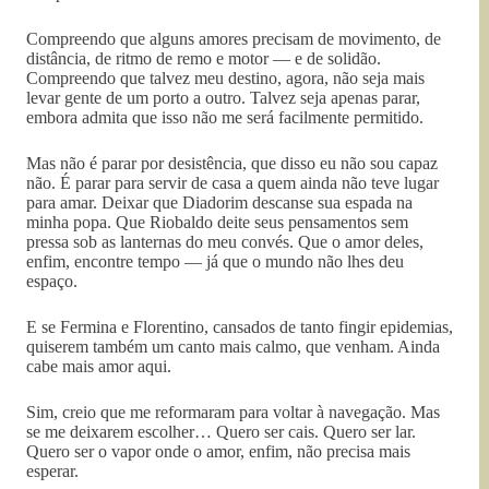
Compreendo que alguns amores precisam de movimento, de
distância, de ritmo de remo e motor — e de solidão.
Compreendo que talvez meu destino, agora, não seja mais
levar gente de um porto a outro. Talvez seja apenas parar,
embora admita que isso não me será facilmente permitido.
Mas não é parar por desistência, que disso eu não sou capaz
não. É parar para servir de casa a quem ainda não teve lugar
para amar. Deixar que Diadorim descanse sua espada na
minha popa. Que Riobaldo deite seus pensamentos sem
pressa sob as lanternas do meu convés. Que o amor deles,
enfim, encontre tempo — já que o mundo não lhes deu
espaço.
E se Fermina e Florentino, cansados de tanto fingir epidemias,
quiserem também um canto mais calmo, que venham. Ainda
cabe mais amor aqui.
Sim, creio que me reformaram para voltar à navegação. Mas
se me deixarem escolher… Quero ser cais. Quero ser lar.
Quero ser o vapor onde o amor, enfim, não precisa mais
esperar.