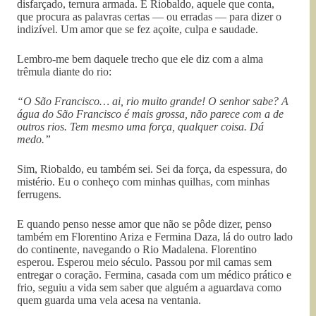
disfarçado, ternura armada. E Riobaldo, aquele que conta,
que procura as palavras certas — ou erradas — para dizer o
indizível. Um amor que se fez açoite, culpa e saudade.
Lembro-me bem daquele trecho que ele diz com a alma
trêmula diante do rio:
“O São Francisco… ai, rio muito grande! O senhor sabe? A
água do São Francisco é mais grossa, não parece com a de
outros rios. Tem mesmo uma força, qualquer coisa. Dá
medo.”
Sim, Riobaldo, eu também sei. Sei da força, da espessura, do
mistério. Eu o conheço com minhas quilhas, com minhas
ferrugens.
E quando penso nesse amor que não se pôde dizer, penso
também em Florentino Ariza e Fermina Daza, lá do outro lado
do continente, navegando o Rio Madalena. Florentino
esperou. Esperou meio século. Passou por mil camas sem
entregar o coração. Fermina, casada com um médico prático e
frio, seguiu a vida sem saber que alguém a aguardava como
quem guarda uma vela acesa na ventania.