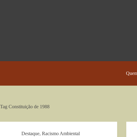
Pular
para
o
conteúdo
Quem
Tag
Constituição de 1988
Destaque
,
Racismo Ambiental