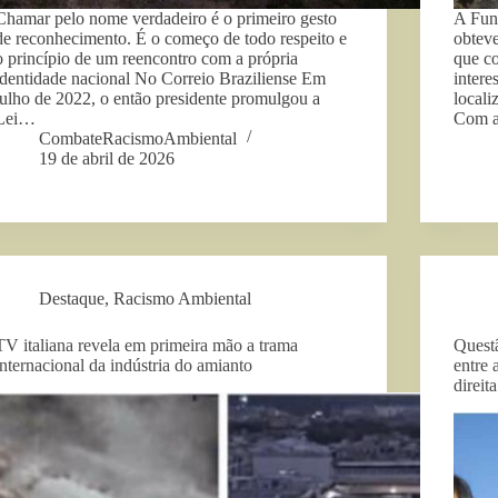
Chamar pelo nome verdadeiro é o primeiro gesto
A Fun
de reconhecimento. É o começo de todo respeito e
obteve
o princípio de um reencontro com a própria
que co
identidade nacional No Correio Braziliense Em
intere
julho de 2022, o então presidente promulgou a
locali
Lei…
Com a
CombateRacismoAmbiental
19 de abril de 2026
Destaque
,
Racismo Ambiental
TV italiana revela em primeira mão a trama
Questã
internacional da indústria do amianto
entre 
direit