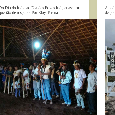
Do Dia do Índio ao Dia dos Povos Indígenas: uma
A ped
questão de respeito. Por Eloy Terena
de po