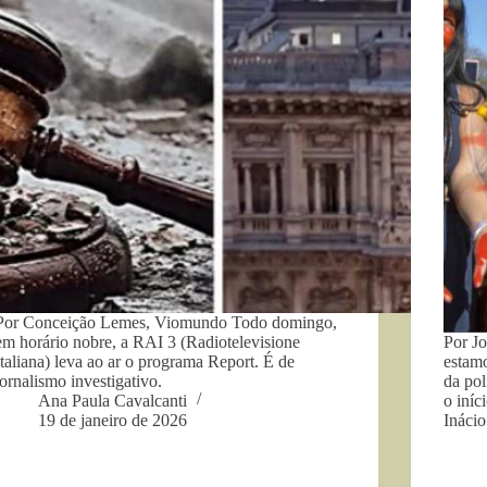
Por Conceição Lemes, Viomundo Todo domingo,
em horário nobre, a RAI 3 (Radiotelevisione
Por Jo
Italiana) leva ao ar o programa Report. É de
estamo
jornalismo investigativo.
da pol
Ana Paula Cavalcanti
o iníc
19 de janeiro de 2026
Ináci