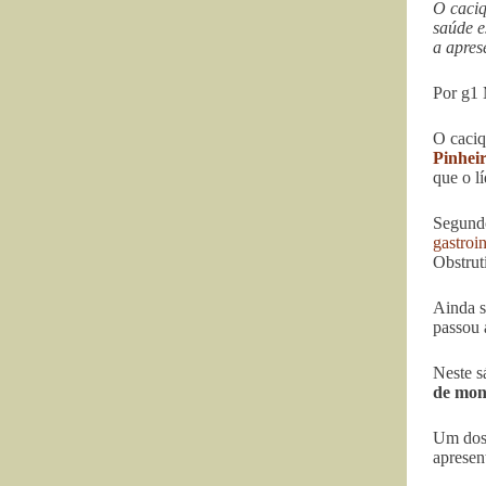
O caciq
saúde e
a apres
Por g1
O caci
Pinhei
que o l
Segundo
gastroin
Obstrut
Ainda s
passou 
Neste s
de mon
Um dos 
apresen