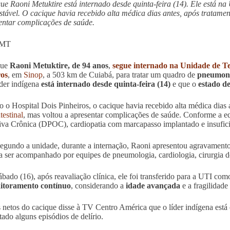
ue Raoni Metuktire está internado desde quinta-feira (14). Ele está 
stável. O cacique havia recebido alta médica dias antes, após tratamen
entar complicações de saúde.
 MT
que
Raoni Metuktire, de 94 anos
,
segue internado na Unidade de Te
ros
, em
Sinop
, a 503 km de Cuiabá, para tratar um quadro de
pneumon
íder indígena
está internado desde quinta-feira (14)
e que o
estado de
 o Hospital Dois Pinheiros, o cacique havia recebido alta médica dias 
testinal
, mas voltou a apresentar complicações de saúde. Conforme a 
iva Crônica (DPOC), cardiopatia com marcapasso implantado e insufici
egundo a unidade, durante a internação, Raoni apresentou agravament
a ser acompanhado por equipes de pneumologia, cardiologia, cirurgia do a
ábado (16), após reavaliação clínica, ele foi transferido para a UTI co
itoramento contínuo
, considerando a
idade avançada
e a fragilidade 
netos do cacique disse à TV Centro América que o líder indígena está c
tado alguns episódios de delírio.