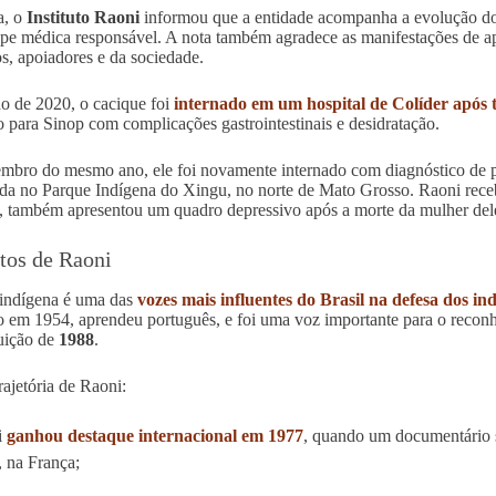
a, o
Instituto Raoni
informou que a entidade acompanha a evolução do
ipe médica responsável. A nota também agradece as manifestações de ap
os, apoiadores e da sociedade.
o de 2020, o cacique foi
internado em um hospital de Colíder após 
o para Sinop com complicações gastrointestinais e desidratação.
mbro do mesmo ano, ele foi novamente internado com diagnóstico de p
ada no Parque Indígena do Xingu, no norte de Mato Grosso. Raoni receb
, também apresentou um quadro depressivo após a morte da mulher del
itos de Raoni
 indígena é uma das
vozes mais influentes do Brasil na defesa dos i
o em 1954, aprendeu português, e foi uma voz importante para o reconh
uição de
1988
.
rajetória de Raoni:
i
ganhou destaque internacional em 1977
, quando um documentário s
 na França;