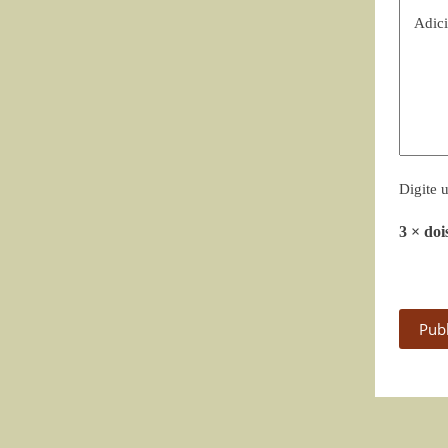
Adici
Digite 
3 × doi
Pub