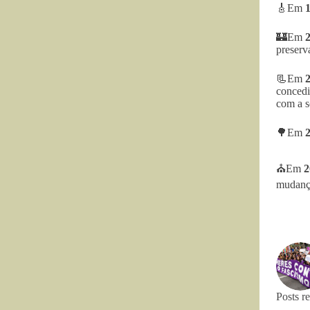
🎸Em
🏰Em
preserv
📃Em
concedi
com a s
🌳Em
⛪Em
2
mudança
Posts r