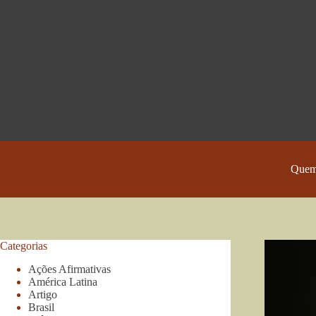
Pular
para
o
conteúdo
Quem
Categorias
Ações Afirmativas
América Latina
Artigo
Brasil