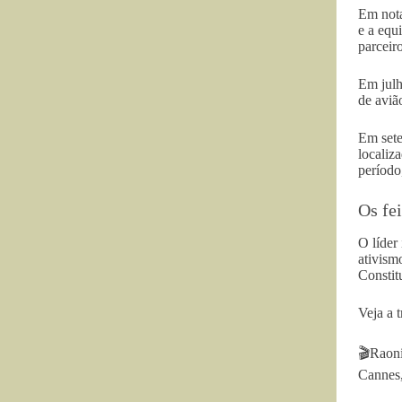
Em not
e a equ
parceir
Em julh
de aviã
Em sete
localiz
período
Os fe
O líder
ativism
Constit
Veja a t
🎬Raon
Cannes,