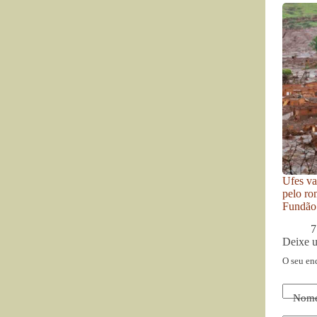
Ufes va
pelo ro
Fundão
7
Deixe 
O seu en
Nom