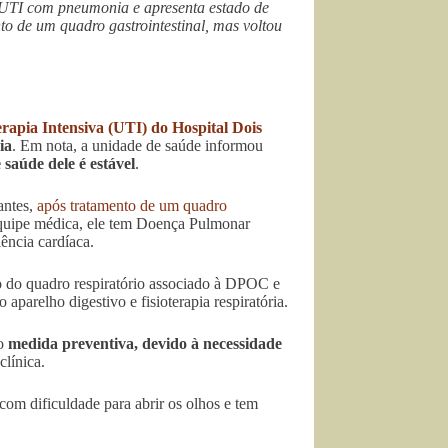
na UTI com pneumonia e apresenta estado de
to de um quadro gastrointestinal, mas voltou
rapia Intensiva (UTI) do Hospital Dois
ia
. Em nota, a unidade de saúde informou
 saúde dele é estável
.
antes,
após tratamento de um quadro
equipe médica, ele tem Doença Pulmonar
ência cardíaca.
o do quadro respiratório associado à DPOC e
parelho digestivo e fisioterapia respiratória.
mo
medida preventiva, devido à necessidade
clínica.
om dificuldade para abrir os olhos e tem