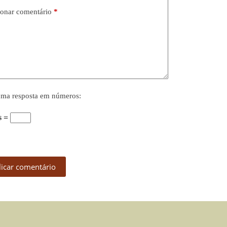
onar comentário
*
uma resposta em números:
s =
licar comentário