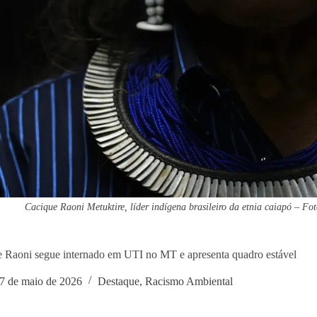
Cacique Raoni Metuktire, líder indígena brasileiro da etnia caiapó – F
 Raoni segue internado em UTI no MT e apresenta quadro estável
7 de maio de 2026
Destaque
,
Racismo Ambiental