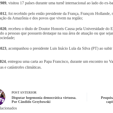
1989
, visitou 17 países durante uma turnê internacional ao lado do ex-b
2012
, foi recebido pelo então presidente da França, François Hollande, 
ação da Amazônia e dos povos que vivem na região;
2020
, recebeu o título de Doutor Honoris Causa pela Universidade do 
do a pessoas que possuem destaque na sua área de atuação ou que sejam
ociedade;
2023
, acompanhou o presidente Luis Inácio Lula da Silva (PT) ao subir
024
, entregou uma carta ao Papa Francisco, durante um encontro no Va
s e catástrofes climáticas.
POST
ANTERIOR
Disputar hegemonia democrática virtuosa.
Pesquis
Por Cândido Grzybowski
capí
elacionados