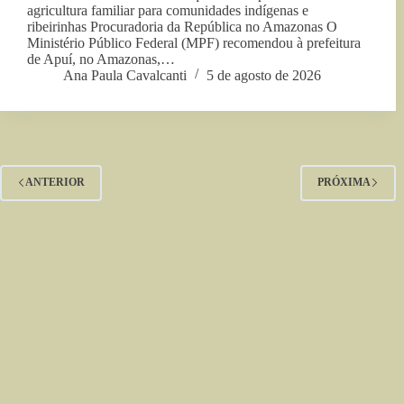
agricultura familiar para comunidades indígenas e
ribeirinhas Procuradoria da República no Amazonas O
Ministério Público Federal (MPF) recomendou à prefeitura
de Apuí, no Amazonas,…
Ana Paula Cavalcanti
5 de agosto de 2026
ANTERIOR
PRÓXIMA