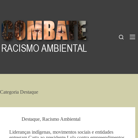
Pular
para
o
conteúdo
Categoria
Destaque
Destaque
,
Racismo Ambiental
Lideranças indígenas, movimentos sociais e entidades
entregam Carta ao presidente Lula contra empreendimentos