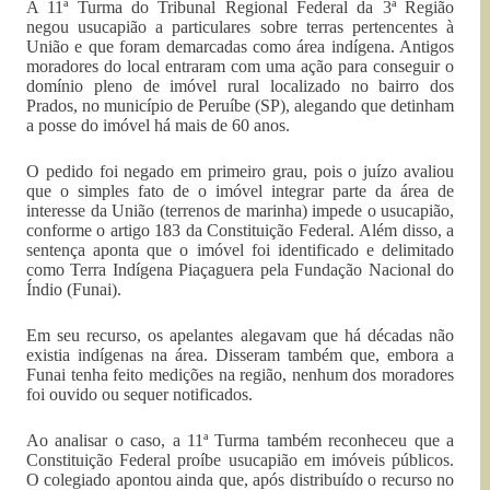
A 11ª Turma do Tribunal Regional Federal da 3ª Região
negou usucapião a particulares sobre terras pertencentes à
União e que foram demarcadas como área indígena. Antigos
moradores do local entraram com uma ação para conseguir o
domínio pleno de imóvel rural localizado no bairro dos
Prados, no município de Peruíbe (SP), alegando que detinham
a posse do imóvel há mais de 60 anos.
O pedido foi negado em primeiro grau, pois o juízo avaliou
que o simples fato de o imóvel integrar parte da área de
interesse da União (terrenos de marinha) impede o usucapião,
conforme o artigo 183 da Constituição Federal. Além disso, a
sentença aponta que o imóvel foi identificado e delimitado
como Terra Indígena Piaçaguera pela Fundação Nacional do
Índio (Funai).
Em seu recurso, os apelantes alegavam que há décadas não
existia indígenas na área. Disseram também que, embora a
Funai tenha feito medições na região, nenhum dos moradores
foi ouvido ou sequer notificados.
Ao analisar o caso, a 11ª Turma também reconheceu que a
Constituição Federal proíbe usucapião em imóveis públicos.
O colegiado apontou ainda que, após distribuído o recurso no