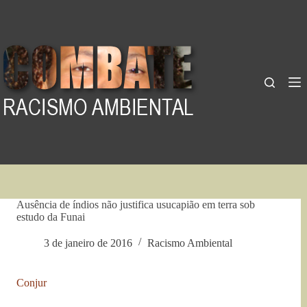
Pular
para
o
conteúdo
Ausência de índios não justifica usucapião em terra sob
estudo da Funai
3 de janeiro de 2016
Racismo Ambiental
Conjur