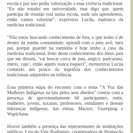
escola e por isso pediu valorização a essa vivência tradicional.
“Eu não estudei em universidade, mas digo que, quem
participa de reunião está numa escola, onde nós aprendemos,
então vamos valorizar”, expressou Lucila, matriarca da
medicina tradicional.
“Não estou buscando conhecimento de fora, o que tenho é de
dentro da minha comunidade, aprendi com o meu avô, meu
pai, porque guardei na memória e hoje tenho a casa da
medicina tradicional, fruto desse conhecimento dos meus pais
que me diziam, ‘vai buscar casca de pau, angico, paricarana,
mirixi, caju’, então aquilo nunca esqueci”, memorizou Lucila
contando um pouco da trajetória dos conhecimentos
tradicionais adquiridos na infância.
Essa primeira etapa do encontro com o tema “A Voz das
Mulheres Indígenas na luta pelos seus direitos” contou com a
presença de aproximadamente 60 participantes, entre,
mulheres, jovens, tuxauas, professores, estudantes e demais
lideranças indígenas, das etnias, Macuxi, Taurepang e
Wapichana.
Houve também a presença das representantes de instituições
públicas, Leia do Vale Rodrigues, coordenadora de Promoção