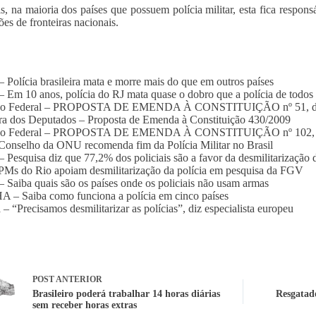
, na maioria dos países que possuem polícia militar, esta fica respons
ões de fronteiras nacionais.
 – Polícia brasileira mata e morre mais do que em outros países
 Em 10 anos, polícia do RJ mata quase o dobro que a polícia de todo
do Federal – PROPOSTA DE EMENDA À CONSTITUIÇÃO nº 51, d
a dos Deputados – Proposta de Emenda à Constituição 430/2009
do Federal – PROPOSTA DE EMENDA À CONSTITUIÇÃO nº 102, 
Conselho da ONU recomenda fim da Polícia Militar no Brasil
 Pesquisa diz que 77,2% dos policiais são a favor da desmilitarização
PMs do Rio apoiam desmilitarização da polícia em pesquisa da FGV
 Saiba quais são os países onde os policiais não usam armas
 – Saiba como funciona a polícia em cinco países
 – “Precisamos desmilitarizar as polícias”, diz especialista europeu
POST
ANTERIOR
Brasileiro poderá trabalhar 14 horas diárias
Resgatad
sem receber horas extras