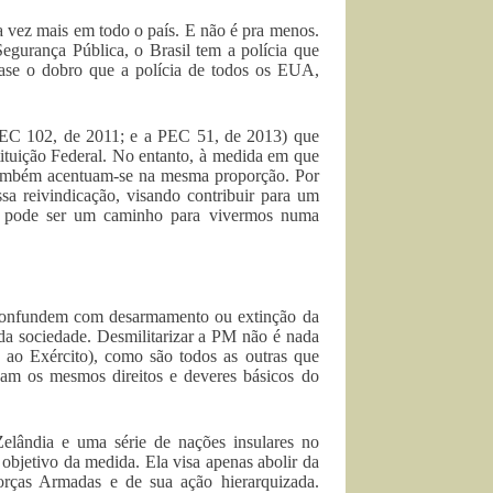
 vez mais em todo o país. E não é pra menos.
egurança Pública, o Brasil tem a polícia que
ase o dobro que a polícia de todos os EUA,
PEC 102, de 2011; e a PEC 51, de 2013) que
stituição Federal. No entanto, à medida em que
e também acentuam-se na mesma proporção. Por
sa reivindicação, visando contribuir para um
ue pode ser um caminho para vivermos numa
 a confundem com desarmamento ou extinção da
 da sociedade. Desmilitarizar a PM não é nada
a ao Exército), como são todos as outras que
am os mesmos direitos e deveres básicos do
elândia e uma série de nações insulares no
objetivo da medida. Ela visa apenas abolir da
orças Armadas e de sua ação hierarquizada.