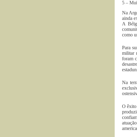
5 – Mui
Na Arge
ainda e
A Bélg
comunit
como um
Para su
militar
foram c
desast
estadun
Na terr
exclusi
ostensi
O êxito
produz
confiam
atuação
america