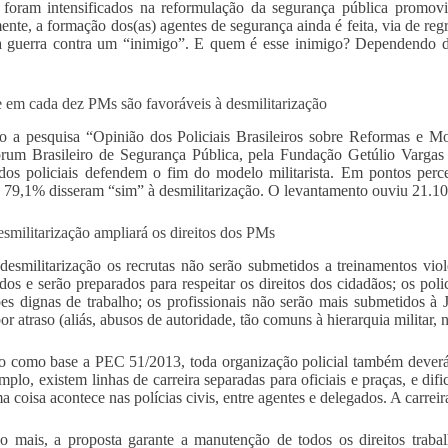
oram intensificados na reformulação da segurança pública promovid
mente, a formação dos(as) agentes de segurança ainda é feita, via de re
a guerra contra um “inimigo”. E quem é esse inimigo? Dependendo d
e em cada dez PMs são favoráveis à desmilitarização
 a pesquisa “Opinião dos Policiais Brasileiros sobre Reformas e Mo
rum Brasileiro de Segurança Pública, pela Fundação Getúlio Vargas 
os policiais defendem o fim do modelo militarista. Em pontos perce
: 79,1% disseram “sim” à desmilitarização. O levantamento ouviu 21.1
esmilitarização ampliará os direitos dos PMs
esmilitarização os recrutas não serão submetidos a treinamentos violen
ados e serão preparados para respeitar os direitos dos cidadãos; os polic
es dignas de trabalho; os profissionais não serão mais submetidos à 
or atraso (aliás, abusos de autoridade, tão comuns à hierarquia militar, 
 como base a PEC 51/2013, toda organização policial também deverá 
mplo, existem linhas de carreira separadas para oficiais e praças, e difi
 coisa acontece nas polícias civis, entre agentes e delegados. A carreir
 mais, a proposta garante a manutenção de todos os direitos trabalh