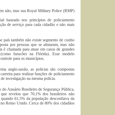
bém não, mas sua Royal Military Police (RMP)
ial baseado nos princípios de policiamento
ação de serviço para cada cidadão e não mais
sse país também não existe segmento de cunho
osta por pessoas que se alistaram, mas não
da é chamada para atuar em casos de grandes
 (como furacões na Flórida). Esse modelo
ontrole para os municípios.
ema anglo-saxão, as policias são compostas
 carreira para realizar funções de policiamento
s de investigação na mesma polícia.
o do Anuário Brasileiro de Segurança Pública,
que revelou que 70,1% dos brasileiros não
, quando 61,5% da população desconfiava da
 e no Reino Unido. Cerca de 80% dos cidadãos