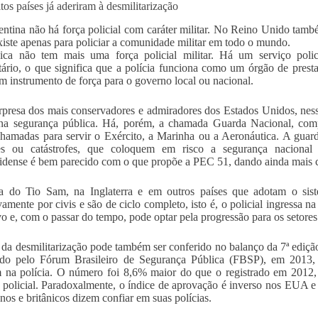
tos países já aderiram à desmilitarização
ntina não há força policial com caráter militar. No Reino Unido tam
xiste apenas para policiar a comunidade militar em todo o mundo.
ica não tem mais uma força policial militar. Há um serviço polic
ário, o que significa que a polícia funciona como um órgão de prest
 instrumento de força para o governo local ou nacional.
rpresa dos mais conservadores e admiradores dos Estados Unidos, ne
 na segurança pública. Há, porém, a chamada Guarda Nacional, comp
hamadas para servir o Exército, a Marinha ou a Aeronáutica. A guar
res ou catástrofes, que coloquem em risco a segurança nacional
idense é bem parecido com o que propõe a PEC 51, dando ainda mais c
a do Tio Sam, na Inglaterra e em outros países que adotam o sist
vamente por civis e são de ciclo completo, isto é, o policial ingressa na
vo e, com o passar do tempo, pode optar pela progressão para os setore
 da desmilitarização pode também ser conferido no balanço da 7ª ediçã
ido pelo Fórum Brasileiro de Segurança Pública (FBSP), em 2013, 
 na polícia. O número foi 8,6% maior do que o registrado em 2012
 policial. Paradoxalmente, o índice de aprovação é inverso nos EUA
nos e britânicos dizem confiar em suas polícias.