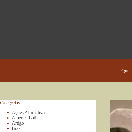
Pular
para
o
conteúdo
Quem
Categorias
Ações Afirmativas
América Latina
Artigo
Brasil