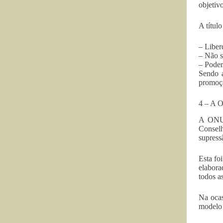
objetiv
A títul
– Liber
– Não s
– Poder
Sendo a
promoçã
4 – A O
A ONU s
Conselh
supress
Esta fo
elabora
todos a
Na ocas
modelo 