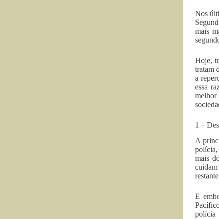
Nos últ
Segundo
mais ma
segundo
Hoje, t
tratam 
a reper
essa ra
melhor
socieda
1 – Des
A princ
polícia
mais do
cuidam 
restant
E embor
Pacífic
políci