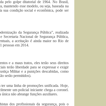
a pelo golpe ditatorial de 1964. No Brasil,
gra, mantendo esse modelo, ou seja, baseada na
a sua condição social e econômica, pode ser
dernização da Segurança Pública”, realizada
e Secretaria Nacional de Segurança Pública,
ntuais, a aceitação é ainda maior no Rio de
01 pessoas em 2014.
tos e a maus tratos, eles terão seus direitos
iais terão liberdade para se expressar e exigir
Justiça Militar e a punições descabidas, como
não serão permitidos).
ter uma linha de promoções unificada. Hoje,
cilmente um policial iniciante chega a coronel.
a única não abrange funções auxiliares.
istas dos profissionais da segurança, pois o