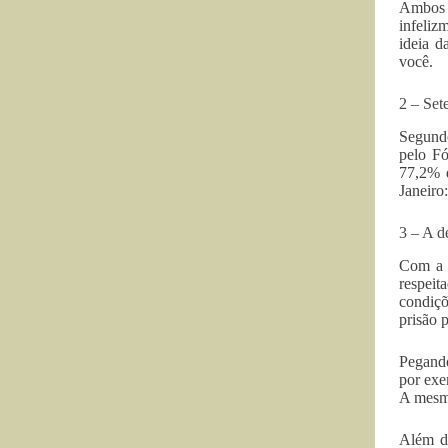
Ambos f
infeliz
ideia d
você.
2 – Set
Segundo
pelo Fó
77,2% d
Janeiro
3 – A d
Com a d
respeit
condiçõ
prisão p
Pegando
por exe
A mesma
Além do