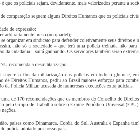
o é que os policiais sejam, devidamente, mais valorizados perante a soc
o de comparação seguem alguns Direitos Humanos que os policiais civis 
dade de expressão;
er arbitrariamente preso (no quartel);
 se organizar em sindicato para defender coletivamente seus direitos e i
ssim, não só a sociedade – que terá uma polícia treinada não para 
o da cidadania – sairá ganhando. Os servidores também serão extrema
NU recomenda a desmilitarização
ugere o fim da militarização das polícias em todo o globo e, em 
o de Direitos Humanos, pediu ao Brasil maiores esforços para combat
ão da Polícia Militar, acusada de numerosas execuções extrajudiciais.
i uma de 170 recomendações que os membros do Conselho de Direitos
do pelo Grupo de Trabalho sobre o Exame Periódico Universal (EPU) 
s nações.
ião, países como Dinamarca, Coréia do Sul, Austrália e Espanha ta
de polícia adotado por nosso país.