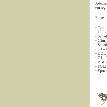
Ademais
em regi
Fontes:
• Terra
• UOL –
• Sena
• Câmar
• Sena
• G1 – 
• UOL –
• G1 – 
• BBC –
• FOLHA
• Época