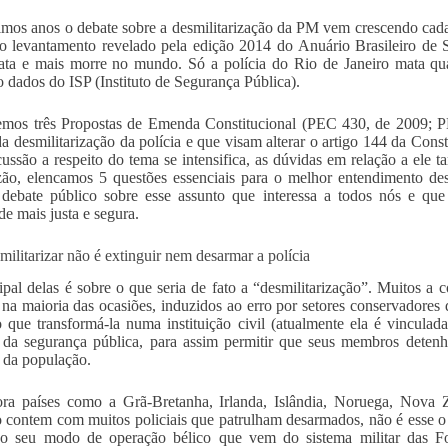
imos anos o debate sobre a desmilitarização da PM vem crescendo cada
 levantamento revelado pela edição 2014 do Anuário Brasileiro de S
ta e mais morre no mundo. Só a polícia do Rio de Janeiro mata qu
 dados do ISP (Instituto de Segurança Pública).
emos três Propostas de Emenda Constitucional (PEC 430, de 2009; 
da desmilitarização da polícia e que visam alterar o artigo 144 da Con
cussão a respeito do tema se intensifica, as dúvidas em relação a el
zão, elencamos 5 questões essenciais para o melhor entendimento des
 debate público sobre esse assunto que interessa a todos nós e q
de mais justa e segura.
militarizar não é extinguir nem desarmar a polícia
ipal delas é sobre o que seria de fato a “desmilitarização”. Muitos
, na maioria das ocasiões, induzidos ao erro por setores conservadores
 que transformá-la numa instituição civil (atualmente ela é vinculad
da segurança pública, para assim permitir que seus membros detenh
e da população.
a países como a Grã-Bretanha, Irlanda, Islândia, Noruega, Nova Z
o contem com muitos policiais que patrulham desarmados, não é esse o 
a o seu modo de operação bélico que vem do sistema militar das F