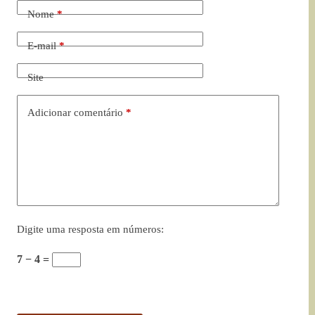
Nome
*
E-mail
*
Site
Adicionar comentário
*
Digite uma resposta em números:
7 − 4 =