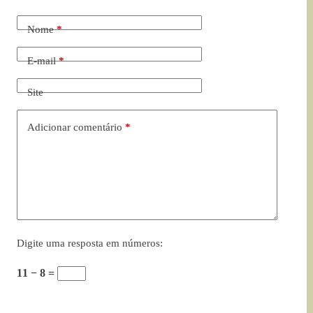
Nome
*
E-mail
*
Site
Adicionar comentário
*
Digite uma resposta em números:
11 − 8 =