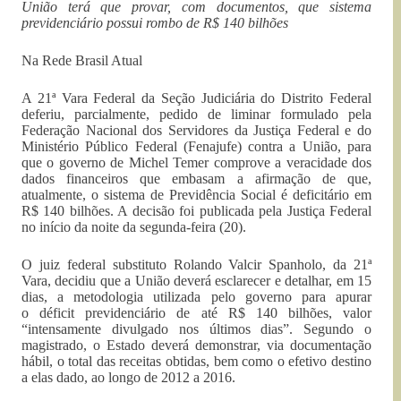
União terá que provar, com documentos, que sistema
previdenciário possui rombo de R$ 140 bilhões
Na Rede Brasil Atual
A 21ª Vara Federal da Seção Judiciária do Distrito Federal
deferiu, parcialmente, pedido de liminar formulado pela
Federação Nacional dos Servidores da Justiça Federal e do
Ministério Público Federal (Fenajufe) contra a União, para
que o governo de Michel Temer comprove a veracidade dos
dados financeiros que embasam a afirmação de que,
atualmente, o sistema de Previdência Social é deficitário em
R$ 140 bilhões. A decisão foi publicada pela Justiça Federal
no início da noite da segunda-feira (20).
O juiz federal substituto Rolando Valcir Spanholo, da 21ª
Vara, decidiu que a União deverá esclarecer e detalhar, em 15
dias, a metodologia utilizada pelo governo para apurar
o déficit
previdenciário de até R$ 140 bilhões, valor
“intensamente divulgado nos últimos dias”. Segundo o
magistrado, o Estado deverá demonstrar, via documentação
hábil, o total das receitas obtidas, bem como o efetivo destino
a elas dado, ao longo de 2012 a 2016.