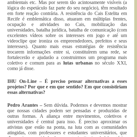
ambientais etc. Mas por serem tão acintosamente visíveis (a
lógica do espetáculo faz parte do seu negócio), têm resultado
em forte reação contrária. A resistência do Cais Estelita em
Recife é emblemática disso, atuaram em múltiplas frentes,
ocupação e atividades no Cais, mobilização das
universidades, batalha jurídica, batalha de comunicação (com
excelentes vídeos sobre os interesses em jogo e até um
videoclipe que ironiza os empreendedores, prefeitos e seus
interesses). Quanto mais essas estratégias de resistência
trocarem informações entre si, constituírem uma rede, se
fortalecerão e ajudarão a construirmos um programa mais
coletivo e comum para as
lutas urbanas
no século XXI,
como já disse.
IHU On-Line – É preciso pensar alternativas a esses
projetos? Por que e em que sentido? Em que consistiriam
essas alternativas?
Pedro Arantes –
Sem dúvida. Podemos e devemos mostrar
que nossas cidades podem ser pensadas e produzidas de
outras formas. A aliança entre movimentos, coletivos e
universidades é central para isso. É preciso aproximar os
ativistas que estão na ponta, na luta com as comunidades
atingidas, com professores e estudantes universitários, que