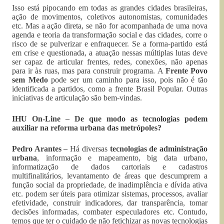
Isso está pipocando em todas as grandes cidades brasileiras,
ação de movimentos, coletivos autonomistas, comunidades
etc. Mas a ação direta, se não for acompanhada de uma nova
agenda e teoria da transformação social e das cidades, corre o
risco de se pulverizar e enfraquecer. Se a forma-partido está
em crise e questionada, a atuação nessas múltiplas lutas deve
ser capaz de articular frentes, redes, conexões, não apenas
para ir às ruas, mas para construir programa. A
Frente Povo
sem Medo
pode ser um caminho para isso, pois não é tão
identificada a partidos, como a frente Brasil Popular. Outras
iniciativas de articulação são bem-vindas.
IHU On-Line – De que modo as tecnologias podem
auxiliar na reforma urbana das metrópoles?
Pedro Arantes –
Há diversas
tecnologias de administração
urbana
, informação e mapeamento, big data urbano,
informatização de dados cartoriais e cadastros
multifinalitários, levantamento de áreas que descumprem a
função social da propriedade, de inadimplência e dívida ativa
etc. podem ser úteis para otimizar sistemas, processos, avaliar
efetividade, construir indicadores, dar transparência, tomar
decisões informadas, combater especuladores etc. Contudo,
temos que ter o cuidado de não fetichizar as novas tecnologias