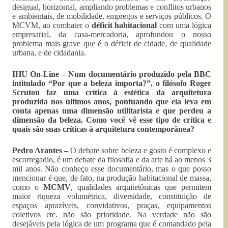
desigual, horizontal, ampliando problemas e conflitos urbanos
e ambientais, de mobilidade, empregos e serviços públicos. O
MCVM, ao combater o
déficit habitacional
com uma lógica
empresarial, da casa-mercadoria, aprofundou o nosso
problema mais grave que é o déficit de cidade, de qualidade
urbana, e de cidadania.
IHU On-Line – Num documentário produzido pela BBC
intitulado “Por que a beleza importa?”, o filósofo Roger
Scruton faz uma crítica à estética da arquitetura
produzida nos últimos anos, pontuando que ela leva em
conta apenas uma dimensão utilitarista e que perdeu a
dimensão da beleza. Como você vê esse tipo de crítica e
quais são suas críticas à arquitetura contemporânea?
Pedro Arantes –
O debate sobre beleza e gosto é complexo e
escorregadio, é um debate da filosofia e da arte há ao menos 3
mil anos. Não conheço esse documentário, mas o que posso
mencionar é que, de fato, na produção habitacional de massa,
como o
MCMV
, qualidades arquitetônicas que permitem
maior riqueza volumétrica, diversidade, constituição de
espaços aprazíveis, convidativos, praças, equipamentos
coletivos etc. não são prioridade. Na verdade não são
desejáveis pela lógica de um programa que é comandado pela