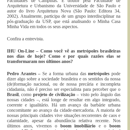
Faculdades de Campinas. É doutor pela Faculdade de
Arquitetura e Urbanismo da Universidade de São Paulo e
autor do livro Arquitetura Nova (São Paulo: Editora 34,
2002). Atualmente, participa de um grupo interdisciplinar na
pós-graduação da USP, que está analisando o Minha Casa
Minha Vida em todos os seus aspectos.
Confira a entrevista.
IHU On-Line – Como você vê as metrópoles brasileiras
nos dias de hoje? Como e por quais razões elas se
transformaram nos últimos anos?
Pedro Arantes –
Se a forma urbana das
metrópoles
pode
dizer algo sobre a sociedade brasileira e os sentidos da nossa
(de)formação nacional, ou de nossa precária e incompleta
cidadania, não é preciso ser especialista para perceber que o
Brasil
, como
projeto de civilização
– visto pelo ângulo das
nossas cidades –, está longe de resultar em algo integrado,
coerente e igualitário. Há um avanço da barbárie urbana
concomitante ao avanço da cidade-mercadoria. A maioria de
nossas principais cidades vive situações recorrentes de caos e
calamidade, apesar da abundância relativa recente. Nos
últimos anos, vivemos o
boom imobiliário
e o
boom