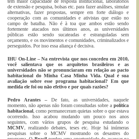
têm maior capacidade de resposta institucional, laboratórios
de extensão e pesquisa, bolsas etc. para fazer análises, simular
alternativas, fazer propostas, sempre em forte diálogo e
cooperação com as comunidades e ativistas que estão no
campo de batalha. Não é à toa que ambos estão sendo
fortemente atacados nos últimos anos, as universidades
públicas estão sendo sucateadas e estranguladas sem
orçamento, e os movimentos e comunidades, criminalizados e
perseguidos. Por isso essa aliança é decisiva.
IHU On-Line – Na entrevista que nos concedeu em 2010,
você salientava que os arquitetos brasileiros e as
universidades não se pronunciaram em relação ao pacto
habitacional do Minha Casa Minha Vida. Qual é sua
avaliação sobre esse programa habitacional? Em que
medida ele foi ou não efetivo e por quais razões?
Pedro Arantes –
De fato, as universidades, naquele
momento, não apenas não foram consultadas sobre a
política
habitacional
, como permaneceram quietas sobre o que estava
ocorrendo. Isso acabou mudando um pouco nos anos
seguintes, com vários grupos de pesquisa estudando o
MCMV
, realizando debates, teses etc. Hoje há inúmeras
pesquisas sobre o MCMV mostrando os desastres do
programa. O
Brasil
perdeu uma oportunidade de avançar na