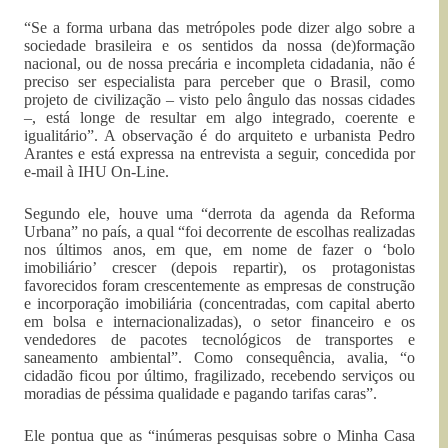
“Se a forma urbana das metrópoles pode dizer algo sobre a
sociedade brasileira e os sentidos da nossa (de)formação
nacional, ou de nossa precária e incompleta cidadania, não é
preciso ser especialista para perceber que o Brasil, como
projeto de civilização – visto pelo ângulo das nossas cidades
–, está longe de resultar em algo integrado, coerente e
igualitário”. A observação é do arquiteto e urbanista Pedro
Arantes e está expressa na entrevista a seguir, concedida por
e-mail à IHU On-Line.
Segundo ele, houve uma “derrota da agenda da Reforma
Urbana” no país, a qual “foi decorrente de escolhas realizadas
nos últimos anos, em que, em nome de fazer o ‘bolo
imobiliário’ crescer (depois repartir), os protagonistas
favorecidos foram crescentemente as empresas de construção
e incorporação imobiliária (concentradas, com capital aberto
em bolsa e internacionalizadas), o setor financeiro e os
vendedores de pacotes tecnológicos de transportes e
saneamento ambiental”. Como consequência, avalia, “o
cidadão ficou por último, fragilizado, recebendo serviços ou
moradias de péssima qualidade e pagando tarifas caras”.
Ele pontua que as “inúmeras pesquisas sobre o Minha Casa