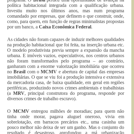
política habitacional integrada com a qualificação urbana.
Investiu muito nos últimos anos, mas num programa
comandado por empresas, que definem o que construir, onde,
como, para quem, em função de regras minimalistas propostas
por um banco, a
Caixa Econômica Federal
.
As cidades não foram capazes de induzir melhores qualidades
na produção habitacional que foi feita, na inserção urbana etc.
O modelo produtivista previa sempre a expansão da mancha
urbana. E imóveis vazios, especulativos, nos centros urbanos
não foram transformados pelo programa – ao contrário,
ganharam com a enorme valorização imobiliária que ocorreu
no
Brasil
com o
MCMV
e abertura de capital das empresas
imobiliárias. O que se viu foi a produção intensiva e extensiva
da mercadoria casa, de baixa qualidade, em geral em regiões
periféricas, produzindo novos crimes ambientais e trabalhistas
(a
MRV
, principal construtora do programa, responde por
diversos crimes de trabalho escravo).
O
MCMV
entregou milhões de moradias; para quem não
tinha onde morar, pagava aluguel oneroso, vivia em
sobrelotação, em barracos precários etc., uma casinha um
pouco melhor não deixa de ser um ganho. Mas o conjunto do
resultado é desastroso, aprofundou a má urbanização