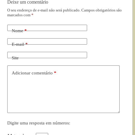
Deixe um comentário
O seu endereço de e-mail não será publicado.
Campos obrigatórios são
marcados com
*
Nome
*
E-mail
*
Site
Adicionar comentário
*
Digite uma resposta em números: