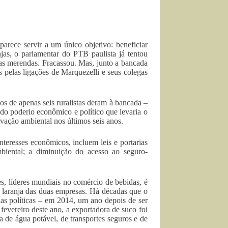
arece servir a um único objetivo: beneficiar
jas, o parlamentar do PTB paulista já tentou
 nas merendas. Fracassou. Mas, junto a bancada
das pelas ligações de Marquezelli e seus colegas
s de apenas seis ruralistas deram à bancada –
o poderio econômico e político que levaria o
rvação ambiental nos últimos seis anos.
teresses econômicos, incluem leis e portarias
mbiental; a diminuição do acesso ao seguro-
, líderes mundiais no comércio de bebidas, é
e laranja das duas empresas. Há décadas que o
has políticas – em 2014, um ano depois de ser
evereiro deste ano, a exportadora de suco foi
 de água potável, de transportes seguros e de