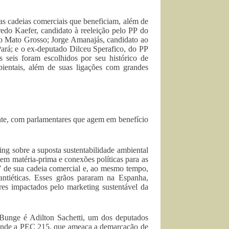
s cadeias comerciais que beneficiam, além de
edo Kaefer, candidato à reeleição pelo PP do
lo Mato Grosso; Jorge Amanajás, candidato ao
á; e o ex-deputado Dilceu Sperafico, do PP
s seis foram escolhidos por seu histórico de
mbientais, além de suas ligações com grandes
nte, com parlamentares que agem em benefício
ng sobre a suposta sustentabilidade ambiental
em matéria-prima e conexões políticas para as
” de sua cadeia comercial e, ao mesmo tempo,
 antiéticas. Esses grãos pararam na Espanha,
es impactados pelo marketing sustentável da
 Bunge é Adilton Sachetti, um dos deputados
efende a PEC 215, que ameaça a demarcação de