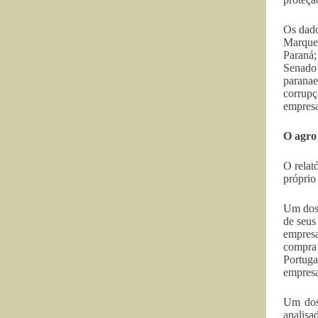
Os dado
Marquez
Paraná;
Senado 
paranae
corrupç
empresa
O agro 
O relat
próprio
Um dos 
de seus
empresa
compra 
Portuga
empresa
Um dos 
analisa