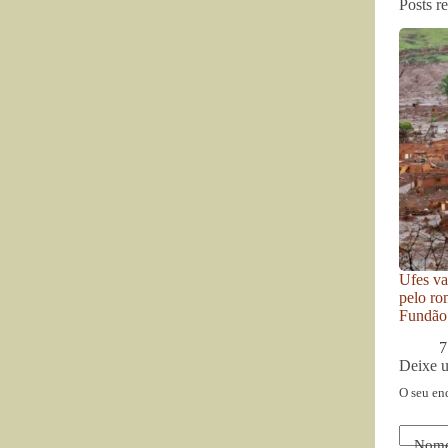
Posts r
Ufes va
pelo ro
Fundão
7
Deixe 
O seu en
Nom