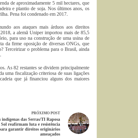
zenda de aproximadamente 5 mil hectares, que
eira e plantio de soja. Nos últimos anos, os
rilha. Pena foi condenado em 2017.
undo aos ataques mais árduos aos direitos
e 2018, a alemã Uniper importou mais de 85,5
ório, para uso na construção de uma usina de
onta da firme oposição de diversas ONGs, que
o? Terceirizar o problema para o Brasil, ainda
.
os. As 82 restantes se dividem principalmente
a uma fiscalização criteriosa de suas ligações
 cadeia que já financiou alguns dos maiores
PRÓXIMO
POST
 indígenas das Serras/TI Raposa
 Sol reafirmam luta e resistência
para garantir direitos originários
ameaçados