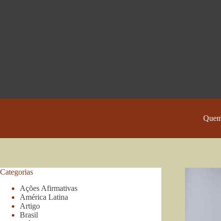
Pular
para
o
conteúdo
Quem
Categorias
Ações Afirmativas
América Latina
Artigo
Brasil