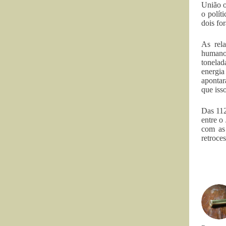
União o
o polít
dois fo
As rel
humanos
tonelad
energia
apontar
que iss
Das 112
entre o
com as 
retroces