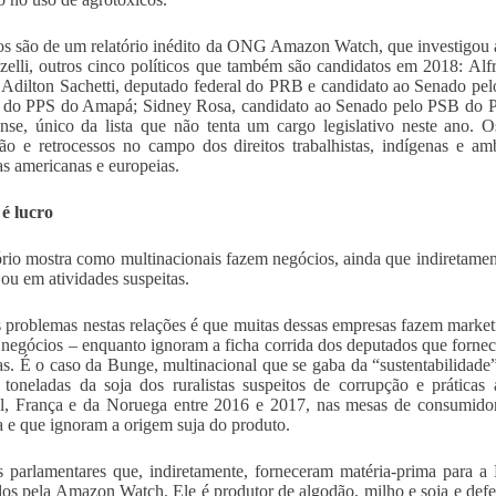
s são de um relatório inédito da ONG Amazon Watch, que investigou a
elli, outros cinco políticos que também são candidatos em 2018: Alfr
 Adilton Sachetti, deputado federal do PRB e candidato ao Senado pe
do PPS do Amapá; Sidney Rosa, candidato ao Senado pelo PSB do Par
nse, único da lista que não tenta um cargo legislativo neste ano. O
ão e retrocessos no campo dos direitos trabalhistas, indígenas e a
s americanas e europeias.
é lucro
ório mostra como multinacionais fazem negócios, ainda que indiretame
 ou em atividades suspeitas.
problemas nestas relações é que muitas dessas empresas fazem marketi
 negócios – enquanto ignoram a ficha corrida dos deputados que fornec
s. É o caso da Bunge, multinacional que se gaba da “sustentabilidade
toneladas da soja dos ruralistas suspeitos de corrupção e práticas
l, França e da Noruega entre 2016 e 2017, nas mesas de consumidor
 e que ignoram a origem suja do produto.
parlamentares que, indiretamente, forneceram matéria-prima para a
dos pela Amazon Watch. Ele é produtor de algodão, milho e soja e d