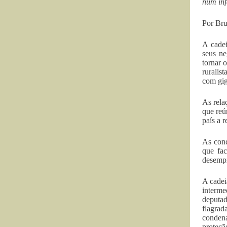
num inf
Por Bru
A cadei
seus ne
tornar 
ruralist
com gig
As rela
que reú
país a 
As conq
que fac
desempr
A cadei
interme
deputad
flagrad
condena
proteçã