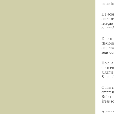
terras 
De acor
entre o
relação
ou antié
Dilceu 
flexibi
empresa
seus do
Hoje, a
do merc
gigante
Santand
Outra c
empresa
Roberto
áreas s
A empre