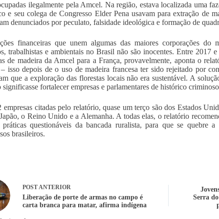
cupadas ilegalmente pela Amcel. Na região, estava localizada uma fa
ico e seu colega de Congresso Elder Pena usavam para extração de mad
ram denunciados por peculato, falsidade ideológica e formação de quad
ações financeiras que unem algumas das maiores corporações do m
, trabalhistas e ambientais no Brasil não são inocentes. Entre 2017 
as de madeira da Amcel para a França, provavelmente, aponta o relat
 – isso depois de o uso de madeira francesa ter sido rejeitado por c
am que a exploração das florestas locais não era sustentável. A soluçã
o significasse fortalecer empresas e parlamentares de histórico criminoso
 empresas citadas pelo relatório, quase um terço são dos Estados Unid
 Japão, o Reino Unido e a Alemanha. A todas elas, o relatório recomend
práticas questionáveis da bancada ruralista, para que se quebre a
sos brasileiros.
POST
ANTERIOR
Jovens
Liberação de porte de armas no campo é
Serra do
carta branca para matar, afirma indígena