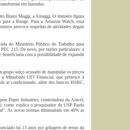
 transformar em fazendas.
tro Blairo Maggi, a Amaggi. O ministro figura
os para a Bunge. Para a Amazon Watch, essa
nistros provoca suspeitas de atividades ilegais
trada do Ministério Público do Trabalho para
da PEC 215. De novo, por razões particulares: a
 beneficiaria com a possibilidade de expandir
um grupo suíço acusado de manipular os preços
á a Mitsubishi UFJ Financial, que pertence à
s de ar condicionado, além dos bancos HSBC,
pon Paper Industries, controladora da Amcel,
al, como explica o pesquisador da USP Paulo
gal”. As novas normas diminuíram em 40% as
unciado há 13 anos por grilagem de terras da