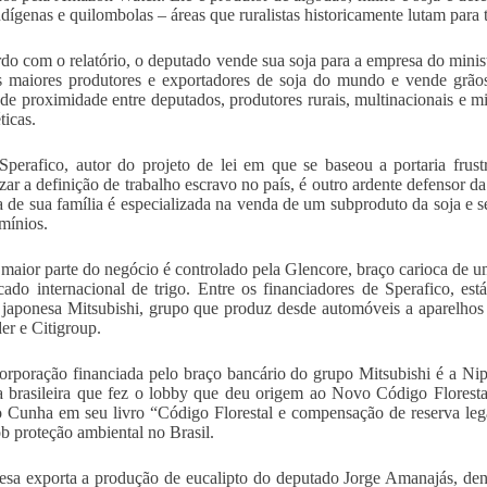
indígenas e quilombolas – áreas que ruralistas historicamente lutam para
do com o relatório, o deputado vende sua soja para a empresa do minis
s maiores produtores e exportadores de soja do mundo e vende grã
 de proximidade entre deputados, produtores rurais, multinacionais e mi
ticas.
Sperafico, autor do projeto de lei em que se baseou a portaria frus
lizar a definição de trabalho escravo no país, é outro ardente defensor 
 de sua família é especializada na venda de um subproduto da soja e se
mínios.
 maior parte do negócio é controlado pela Glencore, braço carioca de 
ado internacional de trigo. Entre os financiadores de Sperafico, est
 japonesa Mitsubishi, grupo que produz desde automóveis a aparelho
er e Citigroup.
orporação financiada pelo braço bancário do grupo Mitsubishi é a Nip
 brasileira que fez o lobby que deu origem ao Novo Código Florest
 Cunha em seu livro “Código Florestal e compensação de reserva le
ob proteção ambiental no Brasil.
sa exporta a produção de eucalipto do deputado Jorge Amanajás, den