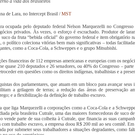
erno a vida dos brasileiros
na de Lara, no Intercept Brasil /
MST
ra ocupada pelo deputado federal Nelson Marquezelli no Congresso p
gócios privados. Às vezes, o esforço é escrachado. Produtor de laran
o suco da fruta “bebida oficial” do governo federal e item obrigatório
a, o político coleciona vitórias bem mais significativas – todas facilita
antes, como a Coca-Cola, a Schweppes e o grupo Mitsubishi.
ções financeiras de 112 empresas americanas e europeias com os negócio
ne quase 210 deputados e 26 senadores, ou 40% do Congresso – parte d
retroceder em questões como os direitos indígenas, trabalhistas e a prese
uistas dos parlamentares, que atuam em um bloco para avançar seus in
ilitam a grilagem de terras; a redução das áreas de preservação a
ego; e a flexibilização da definição de trabalho escravo.
a que liga Marquezelli a corporações como a Coca-Cola e a Schweppes
diada pela brasileira Cutrale, uma das maiores fornecedoras de suco d
o vende parte de sua colheita à Cutrale, que financia as suas campan
a com trabalho escravo, a empresa doou R$ 200 mil ao seu comitê. Em f
da por submeter seus trabalhadores a situações degradantes, como falta
o no uso de agrotóxicos.