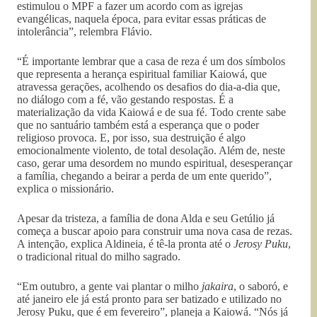
estimulou o MPF a fazer um acordo com as igrejas
evangélicas, naquela época, para evitar essas práticas de
intolerância”, relembra Flávio.
“É importante lembrar que a casa de reza é um dos símbolos
que representa a herança espiritual familiar Kaiowá, que
atravessa gerações, acolhendo os desafios do dia-a-dia que,
no diálogo com a fé, vão gestando respostas. É a
materialização da vida Kaiowá e de sua fé. Todo crente sabe
que no santuário também está a esperança que o poder
religioso provoca. E, por isso, sua destruição é algo
emocionalmente violento, de total desolação. Além de, neste
caso, gerar uma desordem no mundo espiritual, desesperançar
a família, chegando a beirar a perda de um ente querido”,
explica o missionário.
Apesar da tristeza, a família de dona Alda e seu Getúlio já
começa a buscar apoio para construir uma nova casa de rezas.
A intenção, explica Aldineia, é tê-la pronta até o
Jerosy Puku
,
o tradicional ritual do milho sagrado.
“Em outubro, a gente vai plantar o milho
jakaira
, o saboró, e
até janeiro ele já está pronto para ser batizado e utilizado no
Jerosy Puku, que é em fevereiro”, planeja a Kaiowá. “Nós já