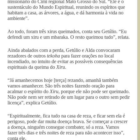
missionário do Cimi regional Mato Grosso do Sul. “Ele é o
sustentáculo do Mundo Espiritual, reunindo os espíritos que
habitam a casa, as árvores, a água, e dá harmonia à vida no
ambiente”.
Ao todo, foram três xirus queimados, conta seu Getúlio. “Eu
defendi um xiru e um mbaraka. O resto queimou tudo”, relata.
Ainda abalados com a perda, Getúlio e Alda convocaram
rezadores de outros
tekoha
para fazer orações no local
incendiado, no intuito de evitar as possíveis consequências
espirituais da queima do
Xiru
.
“Já amanhecemos hoje [terça] rezando, amanhã também
vamos amanhecer. São três noites fazendo oração para
acalmar o espírito do
Xiru
, porque ele não pode ser queimado.
Não pode nem ser retirado de um lugar para o outro sem pedir
licença”, explica Getúlio.
“Espiritualmente, fica tudo na casa de reza, e ficar sem ela é
perigoso, pode dar muita doença brava. Se começar a crescer
a doença, ninguém consegue combater, só a reza. Vamos
fazer três dias e três noites de reza para não acontecer isso”,
conta ele.