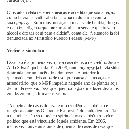
Justiça veja”.
O rezador relata receber ameaças e acredita que sua atuação
como liderança cultural está na origem do crime contra
sua
ogapysy
. “Sofremos ameaças por causa de bebida, drogas
e de não indígenas que moram aqui na reserva e que trazem
álcool e drogas aqui para a aldeia”, conta ele. A situação já foi
denunciada ao Ministério Público Federal (MPF).
Violência simbólica
Essa não é a primeira vez que a casa de reza de Getúlio Juca e
Alda Silva é queimada. Em 2009, outra
ogapysy
já havia sido
destruída por um incêndio criminoso. “A anterior foi
queimada com dois anos de uso, por causa da ameaça de
arrendatário, que o MPF impediu naquele ano de plantar soja
dentro da reserva. Essa que queimou agora iria fazer dez anos
em dezembro”, afirma o rezador.
“A queima de casas de reza é uma violência simbólica e
religiosa contra os Guarani e Kaiowá já de muito tempo. Ela
tenta minar não só o poder espiritual, mas também o poder
político que está vinculado àquele ambiente. Em 2006,
inclusive, houve uma onda de queima de casas de reza que