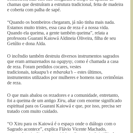
chamas que destruíram a estrutura tradicional, feita de madeira
e coberta com palha de sapé.
“Quando os bombeiros chegaram, já não tinha mais nada.
Estamos muito tristes, essa casa de reza é a nossa vida.
Quando ela queima, a gente também queima”, relata a
professora Guarani Kaiowá Aldineia Oliveira, filha de seu
Getúlio e dona Alda.
O incêndio também destruiu diversos instrumentos sagrados
que eram armazenados na
ogapysy
, como é chamada a casa
de reza. Foram perdidos cocares, vestes
tradicionais,
takuapu’s
e
mbaraka’s
– estes últimos,
instrumentos utilizados por mulheres e homens nas cerimônias
de reza.
O que mais abalou os rezadores e a comunidade, entretanto,
foi a queima de um antigo
Xiru
, altar com enorme significado
espiritual para os Guarani Kaiowá e que, por isso, precisa ser
tratado com muito cuidado.
“O Xiru para os Kaiowá é o espaço onde o diálogo com o
Sagrado acontece”, explica Flávio Vicente Machado,