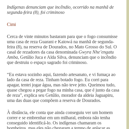
Indígenas denunciam que incêndio, ocorrido na manhã de
segunda-feira (8), foi criminoso
Cimi
Cerca de vinte minutos bastaram para que o fogo consumisse
uma casa de reza Guarani e Kaiowá na manhã de segunda-
feira (8), na reserva de Dourados, no Mato Grosso do Sul. O
casal de rezadores da casa denominada
Gwyra Nhe’engatu
Amba
, Getúlio Juca e Alda Silva, denunciam que o incêndio
que destruiu o espaço sagrado foi criminoso.
“Eu estava sozinho aqui, fazendo artesanato, e vi fumaça ao
lado da casa de reza. Tinham botado fogo. Eu corri para
apagar, tentei jogar água, mas não teve jeito. Queimou tudo,
quase chegou a pegar fogo na minha casa, que é junto da casa
de reza”, explica seu Getúlio, morador da aldeia Jaguapiru,
uma das duas que compõem a reserva de Dourados.
À distância, ele conta que ainda conseguiu ver um homem
correr e se embrenhar em um milharal, embora não tenha
conseguido identificá-lo. Os indígenas chamaram os
bombeiros, mas eles não chegaram a tempo de aplacar as