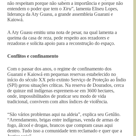
não respeitam porque não sabem a importância e porque não
entendem o poder que tem o
Xiru
”, lamenta Eliseu Lopes,
liderança da Aty Guasu, a grande assembleia Guarani e
Kaiowá.
A Aty Guasu emitiu uma nota de pesar, na qual lamenta a
queima da casa de reza, pede respeito aos rezadores e
rezadoras e solicita apoio para a reconstrução do espaço.
Conflitos e confinamento
Com o passar dos anos, o regime de confinamento dos
Guarani e Kaiowá em pequenas reservas estabelecido no
início do século XX pelo extinto Serviço de Proteção ao Índio
(SPI) gerou situações críticas. Na reserva de Dourados, cerca
de quinze mil indígenas espremem-se em 3600 hectares,
onde, impossibilitados de praticar seu modo de vida
tradicional, convivem com altos índices de violência.
“São vários problemas aqui na aldeia”, explica seu Getúlio.
“Arrendamento, brigas entre indígenas, venda de armas de
fogo, álcool e drogas, brancos que compram casas aqui
dentro. Tudo isso a comunidade tem reclamado e quer que a