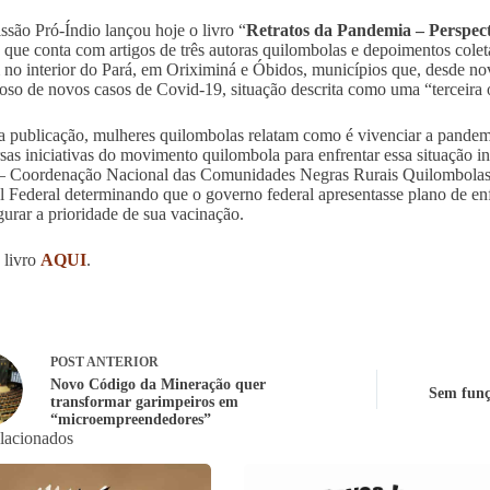
são Pró-Índio lançou hoje o livro “
Retratos da Pandemia – Perspect
a que conta com artigos de três autoras quilombolas e depoimentos cole
 no interior do Pará, em Oriximiná e Óbidos, municípios que, desde n
noso de novos casos de Covid-19, situação descrita como uma “terceira
 publicação, mulheres quilombolas relatam como é vivenciar a pandem
rsas iniciativas do movimento quilombola para enfrentar essa situação in
 Coordenação Nacional das Comunidades Negras Rurais Quilombolas 
l Federal determinando que o governo federal apresentasse plano de e
gurar a prioridade de sua vacinação.
 livro
AQUI
.
POST
ANTERIOR
Novo Código da Mineração quer
Sem funç
transformar garimpeiros em
“microempreendedores”
elacionados