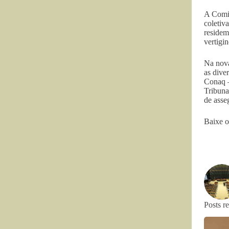
A Comis
coletiv
residem
vertigi
Na nova
as dive
Conaq –
Tribuna
de asse
Baixe o
Posts r