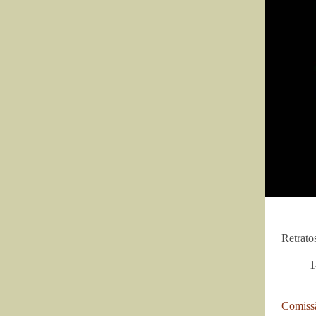
Retrato
1
Comissã