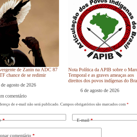
vergente de Zanin na ADC 87
Nota Política da APIB sobre o Mar
TF chance de se redimir
Temporal e as graves ameaças aos
direitos dos povos indígenas do Bra
 de agosto de 2026
6 de agosto de 2026
um comentário
dereço de e-mail não será publicado.
Campos obrigatórios são marcados com
*
e
*
E-mail
*
onar comentário
*