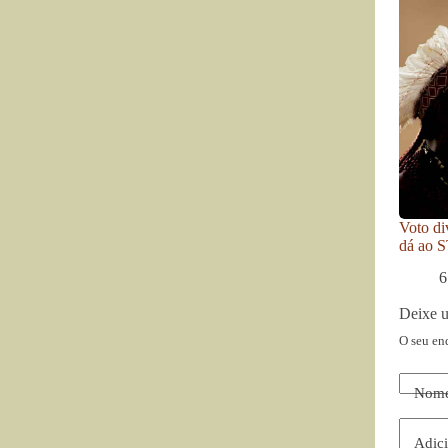
Voto di
dá ao S
6
Deixe 
O seu en
Nom
Adici