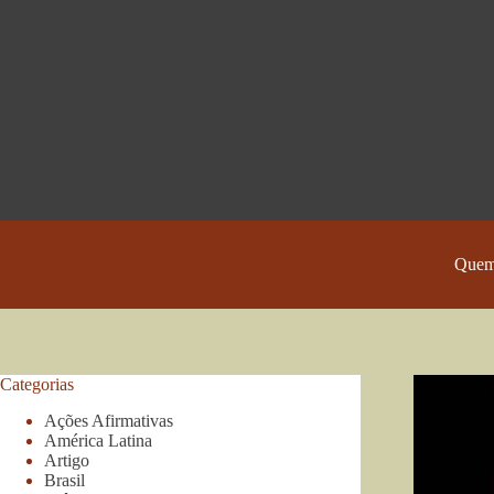
Pular
para
o
conteúdo
Quem
Categorias
Ações Afirmativas
América Latina
Artigo
Brasil