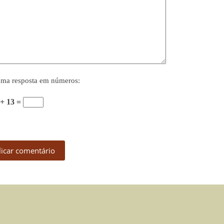
uma resposta em números:
 + 13 =
licar comentário