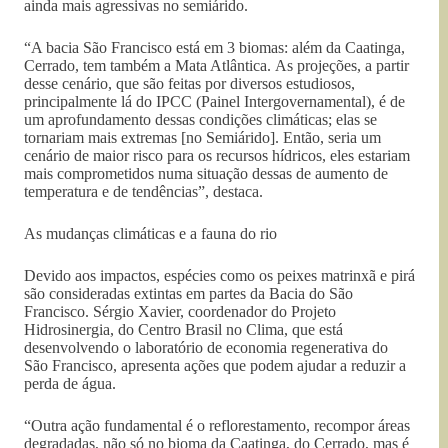
ainda mais agressivas no semiárido.
“A bacia São Francisco está em 3 biomas: além da Caatinga,
Cerrado, tem também a Mata Atlântica. As projeções, a partir
desse cenário, que são feitas por diversos estudiosos,
principalmente lá do IPCC (Painel Intergovernamental), é de
um aprofundamento dessas condições climáticas; elas se
tornariam mais extremas [no Semiárido]. Então, seria um
cenário de maior risco para os recursos hídricos, eles estariam
mais comprometidos numa situação dessas de aumento de
temperatura e de tendências”, destaca.
As mudanças climáticas e a fauna do rio
Devido aos impactos, espécies como os peixes matrinxã e pirá
são consideradas extintas em partes da Bacia do São
Francisco. Sérgio Xavier, coordenador do Projeto
Hidrosinergia, do Centro Brasil no Clima, que está
desenvolvendo o laboratório de economia regenerativa do
São Francisco, apresenta ações que podem ajudar a reduzir a
perda de água.
“Outra ação fundamental é o reflorestamento, recompor áreas
degradadas, não só no bioma da Caatinga, do Cerrado, mas é