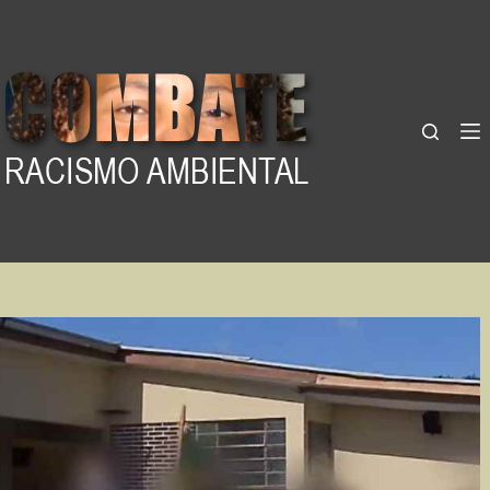
Pular
para
o
conteúdo