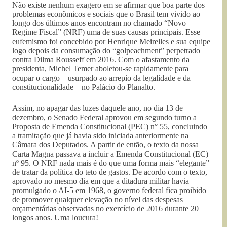
Não existe nenhum exagero em se afirmar que boa parte dos
problemas econômicos e sociais que o Brasil tem vivido ao
longo dos últimos anos encontram no chamado “Novo
Regime Fiscal” (NRF) uma de suas causas principais. Esse
eufemismo foi concebido por Henrique Meirelles e sua equipe
logo depois da consumação do “golpeachment” perpetrado
contra Dilma Rousseff em 2016. Com o afastamento da
presidenta, Michel Temer aboletou-se rapidamente para
ocupar o cargo – usurpado ao arrepio da legalidade e da
constitucionalidade – no Palácio do Planalto.
Assim, no apagar das luzes daquele ano, no dia 13 de
dezembro, o Senado Federal aprovou em segundo turno a
Proposta de Emenda Constitucional (PEC) n° 55, concluindo
a tramitação que já havia sido iniciada anteriormente na
Câmara dos Deputados. A partir de então, o texto da nossa
Carta Magna passava a incluir a Emenda Constitucional (EC)
nº 95. O NRF nada mais é do que uma forma mais “elegante”
de tratar da política do teto de gastos. De acordo com o texto,
aprovado no mesmo dia em que a ditadura militar havia
promulgado o AI-5 em 1968, o governo federal fica proibido
de promover qualquer elevação no nível das despesas
orçamentárias observadas no exercício de 2016 durante 20
longos anos. Uma loucura!