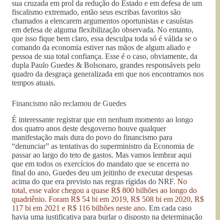
sua cruzada em prol da redução do Estado e em defesa de um
fiscalismo extremado, então seus escribas favoritos são
chamados a elencarem argumentos oportunistas e casuístas
em defesa de alguma flexibilização observada. No entanto,
que isso fique bem claro, essa desculpa toda só é válida se o
comando da economia estiver nas mãos de algum aliado e
pessoa de sua total confiança. Esse é o caso, obviamente, da
dupla Paulo Guedes & Bolsonaro, grandes responsáveis pelo
quadro da desgraça generalizada em que nos encontramos nos
tempos atuais.
Financismo não reclamou de Guedes
É interessante registrar que em nenhum momento ao longo
dos quatro anos deste desgoverno houve qualquer
manifestação mais dura do povo do financismo para
“denunciar” as tentativas do superministro da Economia de
passar ao largo do teto de gastos. Mas vamos lembrar aqui
que em todos os exercícios do mandato que se encerra no
final do ano, Guedes deu um jeitinho de executar despesas
acima do que era previsto nas regras rígidas do NRF.
No
total, esse valor chegou a quase R$ 800 bilhões ao longo do
quadriênio. Foram R$ 54 bi em 2019, R$ 508 bi em 2020, R$
117 bi em 2021 e R$ 116 bilhões neste ano.
Em cada caso
havia uma justificativa para burlar o disposto na determinação