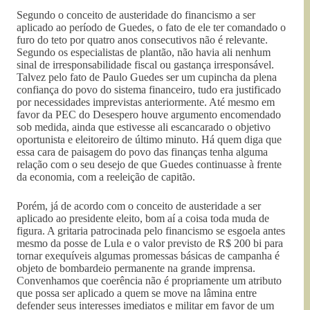
Segundo o conceito de austeridade do financismo a ser
aplicado ao período de Guedes, o fato de ele ter comandado o
furo do teto por quatro anos consecutivos não é relevante.
Segundo os especialistas de plantão, não havia ali nenhum
sinal de irresponsabilidade fiscal ou gastança irresponsável.
Talvez pelo fato de Paulo Guedes ser um cupincha da plena
confiança do povo do sistema financeiro, tudo era justificado
por necessidades imprevistas anteriormente. Até mesmo em
favor da PEC do Desespero houve argumento encomendado
sob medida, ainda que estivesse ali escancarado o objetivo
oportunista e eleitoreiro de último minuto. Há quem diga que
essa cara de paisagem do povo das finanças tenha alguma
relação com o seu desejo de que Guedes continuasse à frente
da economia, com a reeleição de capitão.
Porém, já de acordo com o conceito de austeridade a ser
aplicado ao presidente eleito, bom aí a coisa toda muda de
figura. A gritaria patrocinada pelo financismo se esgoela antes
mesmo da posse de Lula e o valor previsto de R$ 200 bi para
tornar exequíveis algumas promessas básicas de campanha é
objeto de bombardeio permanente na grande imprensa.
Convenhamos que coerência não é propriamente um atributo
que possa ser aplicado a quem se move na lâmina entre
defender seus interesses imediatos e militar em favor de um