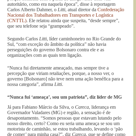
autoritário, como era naquela época”, disse à reportagem
Carlos Alberto Dahmer, o
Litti
, atual diretor da
Confederação
Nacional dos Trabalhadores em Transportes e Logística
(CNTTL)
. Ele relatou ainda que suspeita, “desde sempre”,
que seu telefone seja “grampeado”.
Segundo Carlos
Litti
, líder caminhoneiro no Rio Grande do
Sul, “com exceção do âmbito da política” não havia
perseguições do governo Bolsonaro contra ele e as
organizações com as quais tem ligação.
“Nunca fui diretamente ameaçado, mas sempre tive a
percepção que viriam retaliações, porque, a nosso ver, o
governo [Bolsonaro] não teve nem uma ação benéfica para a
nossa categoria”, afirma
Litti
.
“Nunca fui ‘ameaça’, sou um patriota”, diz líder de MG
Já para Fabiano Márcio da Silva, o
Careca
, liderança em
Governador Valadares (MG) e região, a sensação é de
desapontamento. “Somos pessoas que estavam lutando pelo
nosso direito, certo? Como eu seria uma ameaça se sou um
motorista de caminhão, se estou trabalhando, levando o ‘pão
de comer’ para minha casa?”, diz
Careca
, que se define como