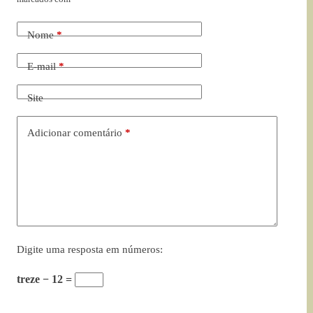
Nome
*
E-mail
*
Site
Adicionar comentário
*
Digite uma resposta em números:
treze − 12 =