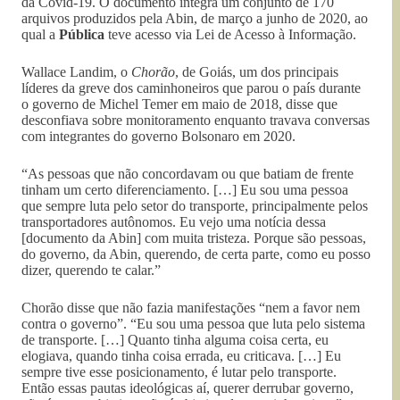
da Covid-19. O documento integra um conjunto de 170
arquivos produzidos pela Abin, de março a junho de 2020, ao
qual a
Pública
teve acesso via Lei de Acesso à Informação.
Wallace Landim, o
Chorão
, de Goiás, um dos principais
líderes da greve dos caminhoneiros que parou o país durante
o governo de Michel Temer em maio de 2018, disse que
desconfiava sobre monitoramento enquanto travava conversas
com integrantes do governo Bolsonaro em 2020.
“As pessoas que não concordavam ou que batiam de frente
tinham um certo diferenciamento. […] Eu sou uma pessoa
que sempre luta pelo setor do transporte, principalmente pelos
transportadores autônomos. Eu vejo uma notícia dessa
[documento da Abin] com muita tristeza. Porque são pessoas,
do governo, da Abin, querendo, de certa parte, como eu posso
dizer, querendo te calar.”
Chorão disse que não fazia manifestações “nem a favor nem
contra o governo”. “Eu sou uma pessoa que luta pelo sistema
de transporte. […] Quanto tinha alguma coisa certa, eu
elogiava, quando tinha coisa errada, eu criticava. […] Eu
sempre tive esse posicionamento, é lutar pelo transporte.
Então essas pautas ideológicas aí, querer derrubar governo,