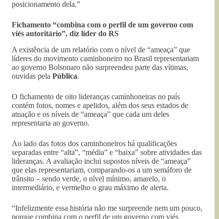
posicionamento dela.”
Fichamento “combina com o perfil de um governo com
viés autoritário”, diz líder do RS
A existência de um relatório com o nível de “ameaça” que
líderes do movimento caminhoneiro no Brasil representariam
ao governo Bolsonaro não surpreendeu parte das vítimas,
ouvidas pela
Pública
.
O fichamento de oito lideranças caminhoneiras no país
contém fotos, nomes e apelidos, além dos seus estados de
atuação e os níveis de “ameaça” que cada um deles
representaria ao governo.
Ao lado das fotos dos caminhoneiros há qualificações
separadas entre “alta”, “média” e “baixa” sobre atividades das
lideranças. A avaliação inclui supostos níveis de “ameaça”
que elas representariam, comparando-os a um semáforo de
trânsito – sendo verde, o nível mínimo, amarelo, o
intermediário, e vermelho o grau máximo de alerta.
“Infelizmente essa história não me surpreende nem um pouco,
porque combina com o perfil de um governo com viés