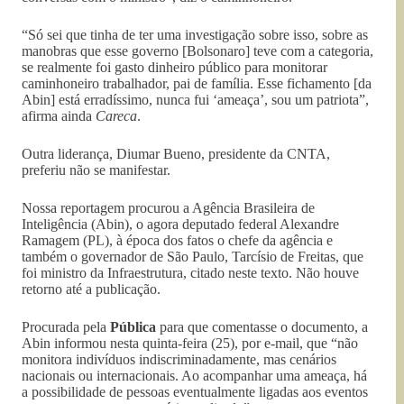
“Só sei que tinha de ter uma investigação sobre isso, sobre as
manobras que esse governo [Bolsonaro] teve com a categoria,
se realmente foi gasto dinheiro público para monitorar
caminhoneiro trabalhador, pai de família. Esse fichamento [da
Abin] está erradíssimo, nunca fui ‘ameaça’, sou um patriota”,
afirma ainda
Careca
.
Outra liderança, Diumar Bueno, presidente da CNTA,
preferiu não se manifestar.
Nossa reportagem procurou a Agência Brasileira de
Inteligência (Abin), o agora deputado federal Alexandre
Ramagem (PL), à época dos fatos o chefe da agência e
também o governador de São Paulo, Tarcísio de Freitas, que
foi ministro da Infraestrutura, citado neste texto. Não houve
retorno até a publicação.
Procurada pela
Pública
para que comentasse o documento, a
Abin informou nesta quinta-feira (25), por e-mail, que “não
monitora indivíduos indiscriminadamente, mas cenários
nacionais ou internacionais. Ao acompanhar uma ameaça, há
a possibilidade de pessoas eventualmente ligadas aos eventos