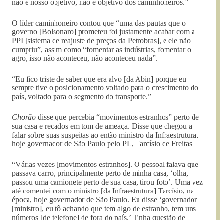
não é nosso objetivo, não é objetivo dos caminhoneiros.”
O líder caminhoneiro contou que “uma das pautas que o
governo [Bolsonaro] prometeu foi justamente acabar com a
PPI [sistema de reajuste de preços da Petrobras], e ele não
cumpriu”, assim como “fomentar as indústrias, fomentar o
agro, isso não aconteceu, não aconteceu nada”.
“Eu fico triste de saber que era alvo [da Abin] porque eu
sempre tive o posicionamento voltado para o crescimento do
país, voltado para o segmento do transporte.”
Chorão
disse que percebia “movimentos estranhos” perto de
sua casa e recados em tom de ameaça. Disse que chegou a
falar sobre suas suspeitas ao então ministro da Infraestrutura,
hoje governador de São Paulo pelo PL, Tarcísio de Freitas.
“Várias vezes [movimentos estranhos]. O pessoal falava que
passava carro, principalmente perto de minha casa, ‘olha,
passou uma camionete perto de sua casa, tirou foto’. Uma vez
até comentei com o ministro [da Infraestrutura] Tarcísio, na
época, hoje governador de São Paulo. Eu disse ‘governador
[ministro], eu tô achando que tem algo de estranho, tem uns
números [de telefone] de fora do país.’ Tinha questão de