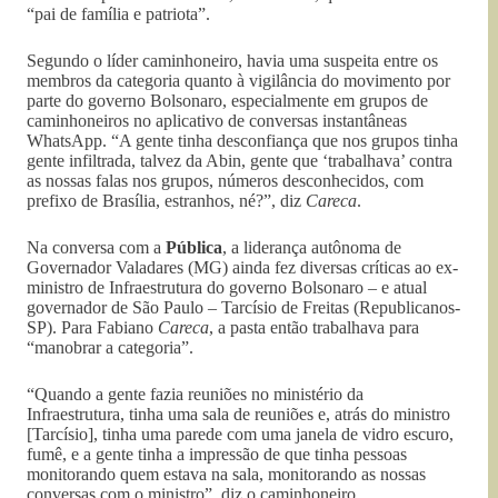
“pai de família e patriota”.
Segundo o líder caminhoneiro, havia uma suspeita entre os
membros da categoria quanto à vigilância do movimento por
parte do governo Bolsonaro, especialmente em grupos de
caminhoneiros no aplicativo de conversas instantâneas
WhatsApp. “A gente tinha desconfiança que nos grupos tinha
gente infiltrada, talvez da Abin, gente que ‘trabalhava’ contra
as nossas falas nos grupos, números desconhecidos, com
prefixo de Brasília, estranhos, né?”, diz
Careca
.
Na conversa com a
Pública
, a liderança autônoma de
Governador Valadares (MG) ainda fez diversas críticas ao ex-
ministro de Infraestrutura do governo Bolsonaro – e atual
governador de São Paulo – Tarcísio de Freitas (Republicanos-
SP). Para Fabiano
Careca
, a pasta então trabalhava para
“manobrar a categoria”.
“Quando a gente fazia reuniões no ministério da
Infraestrutura, tinha uma sala de reuniões e, atrás do ministro
[Tarcísio], tinha uma parede com uma janela de vidro escuro,
fumê, e a gente tinha a impressão de que tinha pessoas
monitorando quem estava na sala, monitorando as nossas
conversas com o ministro”, diz o caminhoneiro.