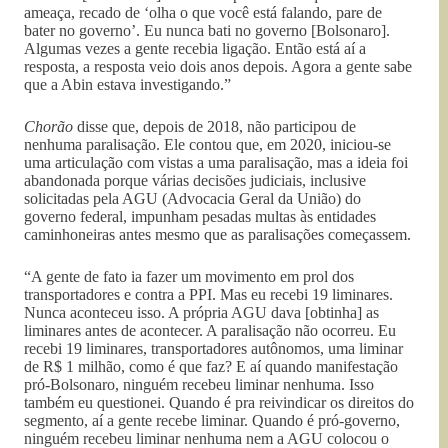
ameaça, recado de ‘olha o que você está falando, pare de
bater no governo’. Eu nunca bati no governo [Bolsonaro].
Algumas vezes a gente recebia ligação. Então está aí a
resposta, a resposta veio dois anos depois. Agora a gente sabe
que a Abin estava investigando.”
Chorão
disse que, depois de 2018, não participou de
nenhuma paralisação. Ele contou que, em 2020, iniciou-se
uma articulação com vistas a uma paralisação, mas a ideia foi
abandonada porque várias decisões judiciais, inclusive
solicitadas pela AGU (Advocacia Geral da União) do
governo federal, impunham pesadas multas às entidades
caminhoneiras antes mesmo que as paralisações começassem.
“A gente de fato ia fazer um movimento em prol dos
transportadores e contra a PPI. Mas eu recebi 19 liminares.
Nunca aconteceu isso. A própria AGU dava [obtinha] as
liminares antes de acontecer. A paralisação não ocorreu. Eu
recebi 19 liminares, transportadores autônomos, uma liminar
de R$ 1 milhão, como é que faz? E aí quando manifestação
pró-Bolsonaro, ninguém recebeu liminar nenhuma. Isso
também eu questionei. Quando é pra reivindicar os direitos do
segmento, aí a gente recebe liminar. Quando é pró-governo,
ninguém recebeu liminar nenhuma nem a AGU colocou o