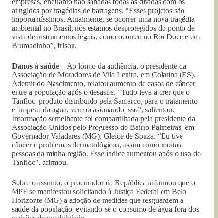
empresas, enquanto não sanadas todas as dívidas com os
atingidos por tragédias de barragens. “Esses projetos são
importantíssimos. Atualmente, se ocorrer uma nova tragédia
ambiental no Brasil, nós estamos desprotegidos do ponto de
vista de instrumentos legais, como ocorreu no Rio Doce e em
Brumadinho”, frisou.
Danos à saúde
– Ao longo da audiência, o presidente da
Associação de Moradores de Vila Lenira, em Colatina (ES),
Ademir do Nascimento, relatou aumento de casos de câncer
entre a população após o desastre. “Tudo leva a crer que o
Tanfloc, produto distribuído pela Samarco, para o tratamento
e limpeza da água, vem ocasionando isso”, salientou.
Informação semelhante foi compartilhada pela presidente da
Associação Unidos pelo Progresso do Bairro Palmeiras, em
Governador Valadares (MG), Gleice de Souza. “Eu tive
câncer e problemas dermatológicos, assim como muitas
pessoas da minha região. Esse índice aumentou após o uso do
Tanfloc”, afirmou.
Sobre o assunto, o procurador da República informou que o
MPF se manifestou solicitando à Justiça Federal em Belo
Horizonte (MG) a adoção de medidas que resguardem a
saúde da população, evitando-se o consumo de água fora dos
padrões de potabilidade.