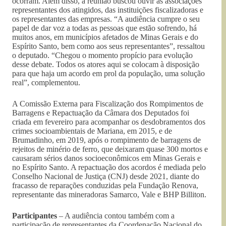
ocorram. Além disso, a reunião buscou ouvir as associações
representantes dos atingidos, das instituições fiscalizadoras e
os representantes das empresas. “A audiência cumpre o seu
papel de dar voz a todas as pessoas que estão sofrendo, há
muitos anos, em municípios afetados de Minas Gerais e do
Espírito Santo, bem como aos seus representantes”, ressaltou
o deputado. “Chegou o momento propício para evolução
desse debate. Todos os atores aqui se colocam à disposição
para que haja um acordo em prol da população, uma solução
real”, complementou.
A Comissão Externa para Fiscalização dos Rompimentos de
Barragens e Repactuação da Câmara dos Deputados foi
criada em fevereiro para acompanhar os desdobramentos dos
crimes socioambientais de Mariana, em 2015, e de
Brumadinho, em 2019, após o rompimento de barragens de
rejeitos de minério de ferro, que deixaram quase 300 mortos e
causaram sérios danos socioeconômicos em Minas Gerais e
no Espírito Santo. A repactuação dos acordos é mediada pelo
Conselho Nacional de Justiça (CNJ) desde 2021, diante do
fracasso de reparações conduzidas pela Fundação Renova,
representante das mineradoras Samarco, Vale e BHP Billiton.
Participantes
– A audiência contou também com a
participação de representantes da Coordenação Nacional do