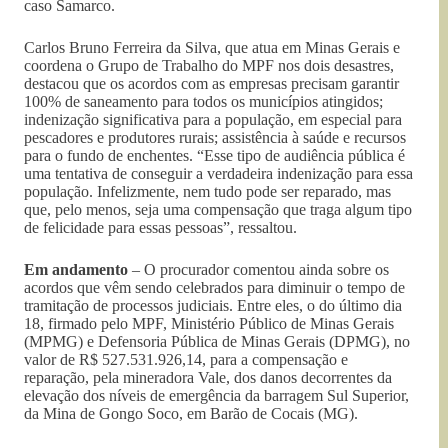
caso Samarco.
Carlos Bruno Ferreira da Silva, que atua em Minas Gerais e
coordena o Grupo de Trabalho do MPF nos dois desastres,
destacou que os acordos com as empresas precisam garantir
100% de saneamento para todos os municípios atingidos;
indenização significativa para a população, em especial para
pescadores e produtores rurais; assistência à saúde e recursos
para o fundo de enchentes. “Esse tipo de audiência pública é
uma tentativa de conseguir a verdadeira indenização para essa
população. Infelizmente, nem tudo pode ser reparado, mas
que, pelo menos, seja uma compensação que traga algum tipo
de felicidade para essas pessoas”, ressaltou.
Em andamento
– O procurador comentou ainda sobre os
acordos que vêm sendo celebrados para diminuir o tempo de
tramitação de processos judiciais. Entre eles, o do último dia
18, firmado pelo MPF, Ministério Público de Minas Gerais
(MPMG) e Defensoria Pública de Minas Gerais (DPMG), no
valor de R$ 527.531.926,14, para a compensação e
reparação, pela mineradora Vale, dos danos decorrentes da
elevação dos níveis de emergência da barragem Sul Superior,
da Mina de Gongo Soco, em Barão de Cocais (MG).