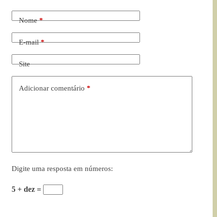
Nome
*
E-mail
*
Site
Adicionar comentário
*
Digite uma resposta em números:
5 + dez =