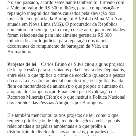
No ano passado, acordo semelhante também foi firmado com
a Vale, no valor de R$ 500 milhões, para a compensação e
reparação integral dos danos causados pela elevação dos
níveis de emergência da Barragem B3/B4 da Mina Mar Azul,
situada em Nova Lima (MG). O procurador da República
comentou também que, em março deste ano, quatro entidades
foram selecionadas para inicialmente gerenciar R$ 300
milhões do acordo judicial para reparação dos danos
decorrentes do rompimento da barragem da Vale, em
Brumadinho.
Projetos de lei
– Carlos Bruno da Silva citou alguns projetos
de lei que estão para ser votados pela Câmara dos Deputados,
entre eles, o que tipifica o crime de ecocídio (quando a pessoa
dá causa a desastre ambiental com destruição significativa da
flora ou mortandade de animais); o que propõe o aumento da
alíquota de Compensação Financeira pela Exploração de
Recursos Minerais (Cfem); e o que institui a Política Nacional
dos Direitos das Pessoas Atingidas por Barragens.
Ele também mencionou outros projetos de lei, como o que
requer a priorização de julgamento de ações cíveis e penais
relacionadas a tragédias ambientais e o que proíbe a
distribuição de dividendos aos acionistas, por partes das