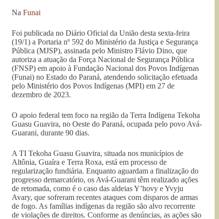
Na
Funai
Foi publicada no Diário Oficial da União desta sexta-feira
(19/1) a Portaria nº 592 do Ministério da Justiça e Segurança
Pública (MJSP), assinada pelo Ministro Flávio Dino, que
autoriza a atuação da Força Nacional de Segurança Pública
(FNSP) em apoio à Fundação Nacional dos Povos Indígenas
(Funai) no Estado do Paraná, atendendo solicitação efetuada
pelo Ministério dos Povos Indígenas (MPI) em 27 de
dezembro de 2023.
O apoio federal tem foco na região da Terra Indígena Tekoha
Guasu Guavira, no Oeste do Paraná, ocupada pelo povo Avá-
Guarani, durante 90 dias.
A TI Tekoha Guasu Guavira, situada nos municípios de
Altônia, Guaíra e Terra Roxa, está em processo de
regularização fundiária. Enquanto aguardam a finalização do
progresso demarcatório, os Avá-Guarani têm realizado ações
de retomada, como é o caso das aldeias Y’hovy e Yvyju
Avary, que sofreram recentes ataques com disparos de armas
de fogo. As famílias indígenas da região são alvo recorrente
de violações de direitos. Conforme as denúncias, as ações são