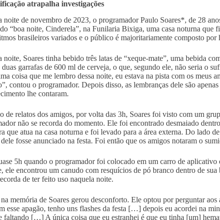
ficação atrapalha investigações
noite de novembro de 2023, o programador Paulo Soares*, de 28 anos,
 do “boa noite, Cinderela”, na Funilaria Bixiga, uma casa noturna que f
itmos brasileiros variados e o público é majoritariamente composto por
 noite, Soares tinha bebido três latas de “xeque-mate”, uma bebida com
 duas garrafas de 600 ml de cerveja, o que, segundo ele, não seria o suf
ima coisa que me lembro dessa noite, eu estava na pista com os meus a
”, contou o programador. Depois disso, as lembranças dele são apenas
ecimento lhe contaram.
o de relatos dos amigos, por volta das 3h, Soares foi visto com um gr
ador não se recorda do momento. Ele foi encontrado desmaiado dentro
a que atua na casa noturna e foi levado para a área externa. Do lado de
dele fosse anunciado na festa. Foi então que os amigos notaram o sumi
ase 5h quando o programador foi colocado em um carro de aplicativo e
e, ele encontrou um canudo com resquícios de pó branco dentro de sua
ecorda de ter feito uso naquela noite.
 na memória de Soares gerou desconforto. Ele optou por perguntar aos 
em esse apagão, tenho uns flashes da festa […] depois eu acordei na m
e faltando […] A única coisa que eu estranhei é que eu tinha [um] hem