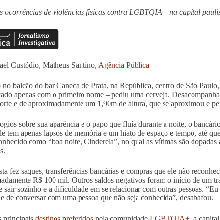
 ocorrências de violências físicas contra LGBTQIA+ na capital pauli
ael Custódio, Matheus Santino,
Agência Pública
 no balcão do bar Caneca de Prata, na República, centro de São Paulo,
icado apenas com o primeiro nome – pediu uma cerveja. Desacompanha
forte e de aproximadamente um 1,90m de altura, que se aproximou e pe
logios sobre sua aparência e o papo que fluía durante a noite, o bancári
ele tem apenas lapsos de memória e um hiato de espaço e tempo, até que
onhecido como “boa noite, Cinderela”, no qual as vítimas são dopadas a
s.
sta fez saques, transferências bancárias e compras que ele não reconhec
adamente R$ 100 mil. Outros saldos negativos foram o início de um t
 sair sozinho e a dificuldade em se relacionar com outras pessoas. “Eu
de de conversar com uma pessoa que não seja conhecida”, desabafou.
s principais
destinos preferidos
pela comunidade
LGBTQIA+
, a capita