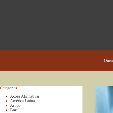
Pular
para
o
conteúdo
Quem
Categorias
Ações Afirmativas
América Latina
Artigo
Brasil