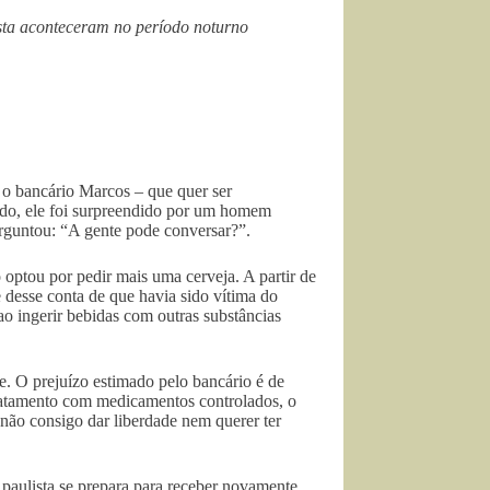
sta aconteceram no período noturno
 o bancário Marcos – que quer ser
do, ele foi surpreendido por um homem
rguntou: “A gente pode conversar?”.
o optou por pedir mais uma cerveja. A partir de
 desse conta de que havia sido vítima do
o ingerir bebidas com outras substâncias
e. O prejuízo estimado pelo bancário é de
ratamento com medicamentos controlados, o
 não consigo dar liberdade nem querer ter
l paulista se prepara para receber novamente