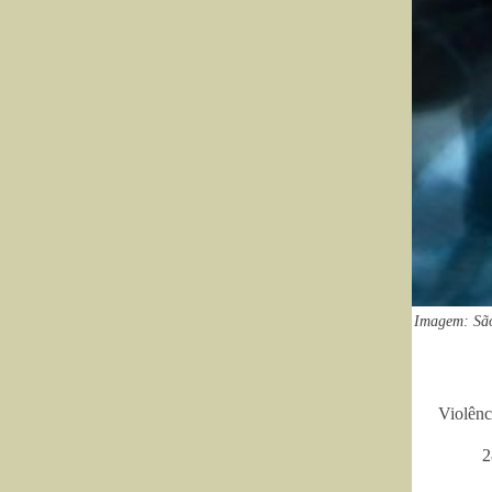
Imagem: São
Violênc
2