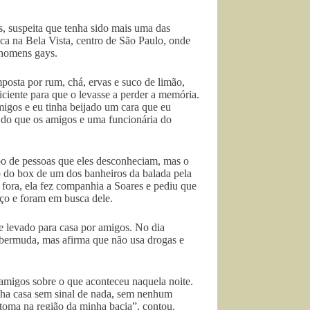
 suspeita que tenha sido mais uma das
ica na Bela Vista, centro de São Paulo, onde
 homens gays.
posta por rum, chá, ervas e suco de limão,
iciente para que o levasse a perder a memória.
migos e eu tinha beijado um cara que eu
 do que os amigos e uma funcionária do
upo de pessoas que eles desconheciam, mas o
 do box de um dos banheiros da balada pela
 fora, ela fez companhia a Soares e pediu que
ço e foram em busca dele.
 levado para casa por amigos. No dia
 bermuda, mas afirma que não usa drogas e
amigos sobre o que aconteceu naquela noite.
inha casa sem sinal de nada, sem nenhum
atoma na região da minha bacia”, contou.