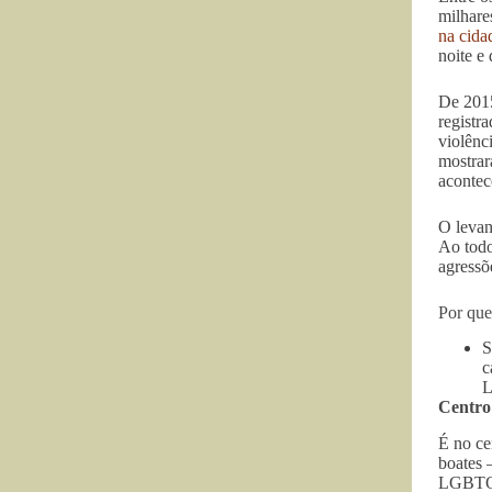
milhare
na cida
noite e
De 2015
registr
violênc
mostrar
acontec
O levan
Ao todo
agressõ
Por que
S
c
L
Centro
É no ce
boates 
LGBTQIA