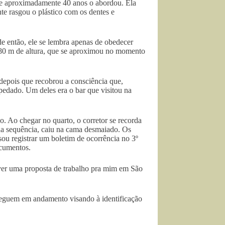
de aproximadamente 40 anos o abordou. Ela
te rasgou o plástico com os dentes e
de então, ele se lembra apenas de obedecer
0 m de altura, que se aproximou no momento
depois que recobrou a consciência que,
spedado. Um deles era o bar que visitou na
o. Ao chegar no quarto, o corretor se recorda
 na sequência, caiu na cama desmaiado. Os
isou registrar um boletim de ocorrência no 3º
ocumentos.
iver uma proposta de trabalho pra mim em São
seguem em andamento visando à identificação