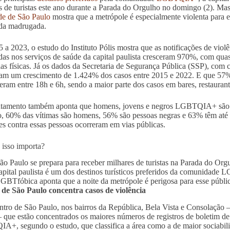
s de turistas este ano durante a Parada do Orgulho no domingo (2). M
de de São Paulo
mostra que a metrópole é especialmente violenta para e
 da madrugada.
 a 2023, o estudo do Instituto Pólis mostra que as notificações de v
adas nos serviços de saúde da capital paulista cresceram 970%, com qua
ias físicas. Já os dados da Secretaria de Segurança Pública (SSP), com c
am um crescimento de 1.424% dos casos entre 2015 e 2022. E que 57%
eram entre 18h e 6h, sendo a maior parte dos casos em bares, restaurant
tamento também aponta que homens, jovens e negros LGBTQIA+ são a ma
, 60% das vítimas são homens, 56% são pessoas negras e 63% têm até
es contra essas pessoas ocorreram em vias públicas.
 isso importa?
ão Paulo se prepara para receber milhares de turistas na Parada do 
apital paulista é um dos destinos turísticos preferidos da comunidad
GBTfóbica aponta que a noite da metrópole é perigosa para esse públi
 de São Paulo concentra casos de violência
ntro de São Paulo, nos bairros da República, Bela Vista e Consolação 
– que estão concentrados os maiores números de registros de boletim de
+, segundo o estudo, que classifica a área como a de maior sociabili