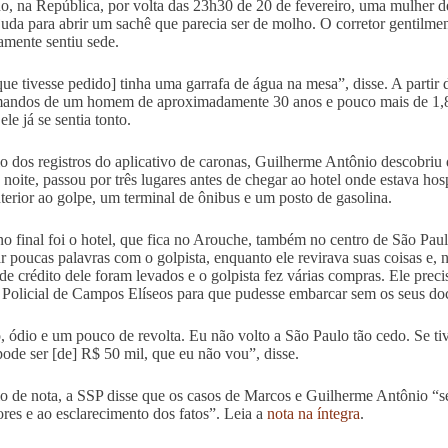
o, na República, por volta das 23h30 de 20 de fevereiro, uma mulher 
juda para abrir um sachê que parecia ser de molho. O corretor gentilmen
amente sentiu sede.
ue tivesse pedido] tinha uma garrafa de água na mesa”, disse. A partir 
andos de um homem de aproximadamente 30 anos e pouco mais de 1,8
le já se sentia tonto.
o dos registros do aplicativo de caronas, Guilherme Antônio descobriu 
 noite, passou por três lugares antes de chegar ao hotel onde estava ho
nterior ao golpe, um terminal de ônibus e um posto de gasolina.
no final foi o hotel, que fica no Arouche, também no centro de São Paul
ar poucas palavras com o golpista, enquanto ele revirava suas coisas e,
 de crédito dele foram levados e o golpista fez várias compras. Ele prec
o Policial de Campos Elíseos para que pudesse embarcar sem os seus d
, ódio e um pouco de revolta. Eu não volto a São Paulo tão cedo. Se t
pode ser [de] R$ 50 mil, que eu não vou”, disse.
o de nota, a SSP disse que os casos de Marcos e Guilherme Antônio “
ores e ao esclarecimento dos fatos”. Leia a
nota na íntegra
.