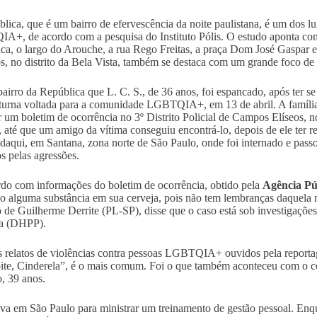
lica, que é um bairro de efervescência da noite paulistana, é um dos l
+, de acordo com a pesquisa do Instituto Pólis. O estudo aponta como
ca, o largo do Arouche, a rua Rego Freitas, a praça Dom José Gaspar 
os, no distrito da Bela Vista, também se destaca com um grande foco de 
bairro da República que L. C. S., de 36 anos, foi espancado, após ter 
turna voltada para a comunidade LGBTQIA+, em 13 de abril. A família
ar um boletim de ocorrência no 3º Distrito Policial de Campos Elíseos, 
 até que um amigo da vítima conseguiu encontrá-lo, depois de ele ter r
aqui, em Santana, zona norte de São Paulo, onde foi internado e passo
s pelas agressões.
do com informações do boletim de ocorrência, obtido pela
Agência Pú
o alguma substância em sua cerveja, pois não tem lembranças daquela n
o de Guilherme Derrite (PL-SP), disse que o caso está sob investigaçõ
oa (DHPP).
s relatos de violências contra pessoas LGBTQIA+ ouvidos pela reporta
ite, Cinderela”, é o mais comum. Foi o que também aconteceu com o co
, 39 anos.
ava em São Paulo para ministrar um treinamento de gestão pessoal. Enq