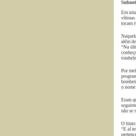
Subnoti
Em uma 
vítimas
tocam r
Naquela
além de
“Na últ
conheço
estabel
Por mei
program
bombeir
o nome 
Eram qu
seguint
não se r
O hiato
“E aí t
pertenc