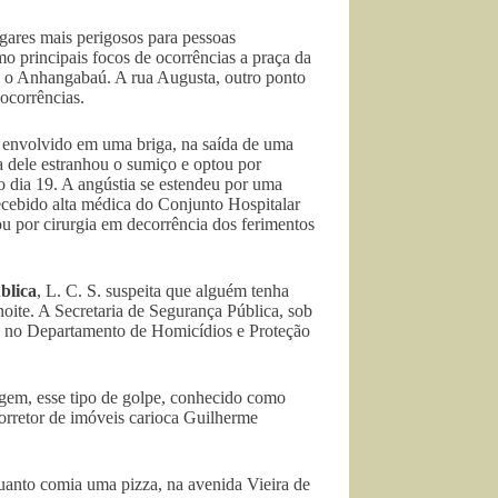
ugares mais perigosos para pessoas
 principais focos de ocorrências a praça da
e o Anhangabaú. A rua Augusta, outro ponto
ocorrências.
se envolvido em uma briga, na saída de uma
 dele estranhou o sumiço e optou por
no dia 19. A angústia se estendeu por uma
ecebido alta médica do Conjunto Hospitalar
u por cirurgia em decorrência dos ferimentos
blica
, L. C. S. suspeita que alguém tenha
oite. A Secretaria de Segurança Pública, sob
es no Departamento de Homicídios e Proteção
gem, esse tipo de golpe, conhecido como
rretor de imóveis carioca Guilherme
uanto comia uma pizza, na avenida Vieira de