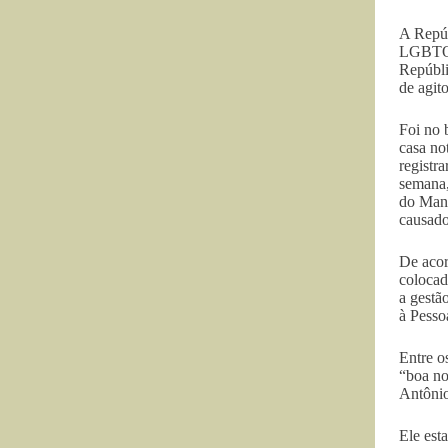
A Repúb
LGBTQIA
Repúbli
de agit
Foi no 
casa no
registr
semana,
do Mand
causado
De acor
colocad
a gestã
à Pess
Entre o
“boa no
Antônio
Ele est