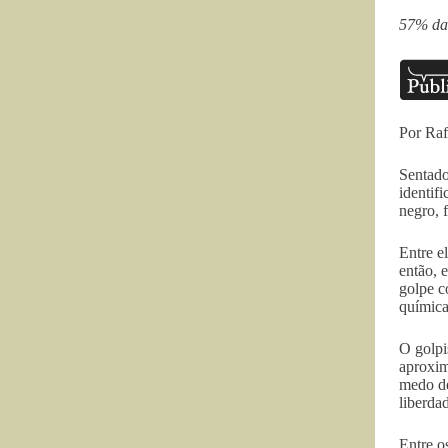
57% das
Por Raf
Sentado
identif
negro, 
Entre e
então, 
golpe c
química
O golpi
aproxim
medo de
liberda
Entre o