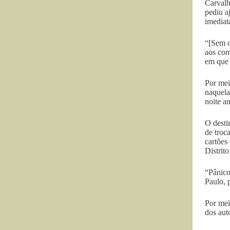
Carvalh
pediu a
imediat
“[Sem q
aos com
em que e
Por mei
naquela
noite a
O desti
de troc
cartões
Distrit
“Pânico
Paulo, 
Por mei
dos aut