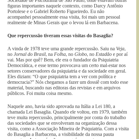
Sociedade de Psicodrama de São Paulo, onde estavam outras
figuras importantes naquele contexto, como Darcy Antônio
Portolese e o Gabriel Roberto Figueiredo. Eu não
acompanhei pessoalmente essa visita, foi mais um pessoal
realmente de Minas Gerais que o levou lá em Barbacena.
Que repercussão tiveram essas visitas do Basaglia?
A vinda de 1978 teve uma grande repercussão. Saiu na
Veja
,
no
Jornal do Brasil
, na
Folha
, no
Globo
, no
Estadão
e por aí
vai. Mas por quê? Bem, ele era o fundador da Psiquiatria
Democrática, e esse termo provocava um certo mal-estar nos
setores conservadores da psiquiatria e da sociedade em geral.
Eles diziam: “O que psiquiatria tem a ver com política e
democracia?” Nós chegamos a fazer um dossiê com todo esse
material, buscando nas editoras das revistas e em arquivos
públicos. Foi muita coisa mesmo.
Naquele ano, havia sido aprovada na Itália a Lei 180, a
chamada Lei Basaglia. Quando ele voltou, em 1979, também
teve muita repercussão, principalmente por conta do trabalho
das sociedades que se envolveram na organização dessa
visita, como a Associação Mineira de Psiquiatria. Com a visita
do Basaglia a Barbacena, a visibilidade da nossa pauta