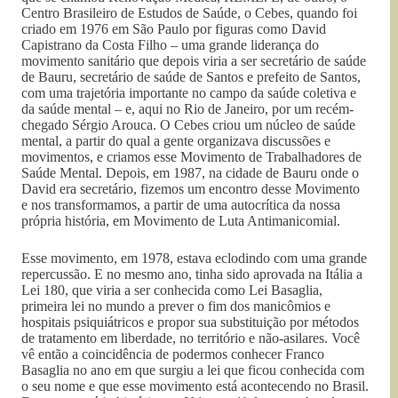
Centro Brasileiro de Estudos de Saúde, o Cebes, quando foi
criado em 1976 em São Paulo por figuras como David
Capistrano da Costa Filho – uma grande liderança do
movimento sanitário que depois viria a ser secretário de saúde
de Bauru, secretário de saúde de Santos e prefeito de Santos,
com uma trajetória importante no campo da saúde coletiva e
da saúde mental – e, aqui no Rio de Janeiro, por um recém-
chegado Sérgio Arouca. O Cebes criou um núcleo de saúde
mental, a partir do qual a gente organizava discussões e
movimentos, e criamos esse Movimento de Trabalhadores de
Saúde Mental. Depois, em 1987, na cidade de Bauru onde o
David era secretário, fizemos um encontro desse Movimento
e nos transformamos, a partir de uma autocrítica da nossa
própria história, em Movimento de Luta Antimanicomial.
Esse movimento, em 1978, estava eclodindo com uma grande
repercussão. E no mesmo ano, tinha sido aprovada na Itália a
Lei 180, que viria a ser conhecida como Lei Basaglia,
primeira lei no mundo a prever o fim dos manicômios e
hospitais psiquiátricos e propor sua substituição por métodos
de tratamento em liberdade, no território e não-asilares. Você
vê então a coincidência de podermos conhecer Franco
Basaglia no ano em que surgiu a lei que ficou conhecida com
o seu nome e que esse movimento está acontecendo no Brasil.