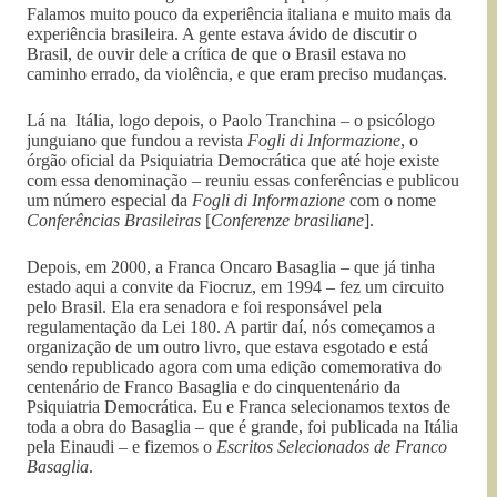
Falamos muito pouco da experiência italiana e muito mais da
experiência brasileira. A gente estava ávido de discutir o
Brasil, de ouvir dele a crítica de que o Brasil estava no
caminho errado, da violência, e que eram preciso mudanças.
Lá na Itália, logo depois, o Paolo Tranchina – o psicólogo
junguiano que fundou a revista
Fogli di Informazione
, o
órgão oficial da Psiquiatria Democrática que até hoje existe
com essa denominação – reuniu essas conferências e publicou
um número especial da
Fogli di Informazione
com o nome
Conferências Brasileiras
[
Conferenze brasiliane
].
Depois, em 2000, a Franca Oncaro Basaglia – que já tinha
estado aqui a convite da Fiocruz, em 1994 – fez um circuito
pelo Brasil. Ela era senadora e foi responsável pela
regulamentação da Lei 180. A partir daí, nós começamos a
organização de um outro livro, que estava esgotado e está
sendo republicado agora com uma edição comemorativa do
centenário de Franco Basaglia e do cinquentenário da
Psiquiatria Democrática. Eu e Franca selecionamos textos de
toda a obra do Basaglia – que é grande, foi publicada na Itália
pela Einaudi – e fizemos o
Escritos Selecionados de Franco
Basaglia
.