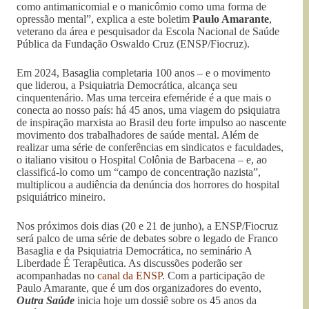
como antimanicomial e o manicômio como uma forma de
opressão mental”, explica a este boletim
Paulo Amarante
,
veterano da área e pesquisador da Escola Nacional de Saúde
Pública da Fundação Oswaldo Cruz (ENSP/Fiocruz).
Em 2024, Basaglia completaria 100 anos – e o movimento
que liderou, a Psiquiatria Democrática, alcança seu
cinquentenário. Mas uma terceira efeméride é a que mais o
conecta ao nosso país: há 45 anos, uma viagem do psiquiatra
de inspiração marxista ao Brasil deu forte impulso ao nascente
movimento dos trabalhadores de saúde mental. Além de
realizar uma série de conferências em sindicatos e faculdades,
o italiano visitou o Hospital Colônia de Barbacena – e, ao
classificá-lo como um “campo de concentração nazista”,
multiplicou a audiência da denúncia dos horrores do hospital
psiquiátrico mineiro.
Nos próximos dois dias (20 e 21 de junho), a ENSP/Fiocruz
será palco de uma série de debates sobre o legado de Franco
Basaglia e da Psiquiatria Democrática, no seminário A
Liberdade É Terapêutica. As discussões poderão ser
acompanhadas no
canal da ENSP
. Com a participação de
Paulo Amarante, que é um dos organizadores do evento,
Outra Saúde
inicia hoje um dossiê sobre os 45 anos da