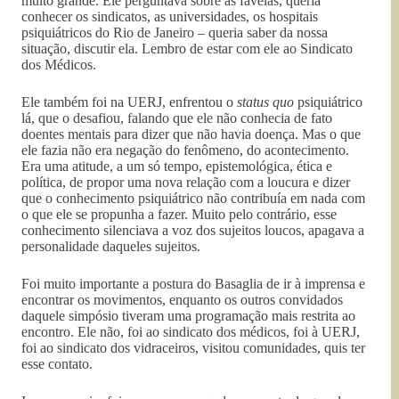
muito grande. Ele perguntava sobre as favelas, queria
conhecer os sindicatos, as universidades, os hospitais
psiquiátricos do Rio de Janeiro – queria saber da nossa
situação, discutir ela. Lembro de estar com ele ao Sindicato
dos Médicos.
Ele também foi na UERJ, enfrentou o
status
quo
psiquiátrico
lá, que o desafiou, falando que ele não conhecia de fato
doentes mentais para dizer que não havia doença. Mas o que
ele fazia não era negação do fenômeno, do acontecimento.
Era uma atitude, a um só tempo, epistemológica, ética e
política, de propor uma nova relação com a loucura e dizer
que o conhecimento psiquiátrico não contribuía em nada com
o que ele se propunha a fazer. Muito pelo contrário, esse
conhecimento silenciava a voz dos sujeitos loucos, apagava a
personalidade daqueles sujeitos.
Foi muito importante a postura do Basaglia de ir à imprensa e
encontrar os movimentos, enquanto os outros convidados
daquele simpósio tiveram uma programação mais restrita ao
encontro. Ele não, foi ao sindicato dos médicos, foi à UERJ,
foi ao sindicato dos vidraceiros, visitou comunidades, quis ter
esse contato.