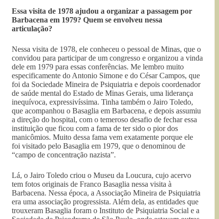
Essa visita de 1978 ajudou a organizar a passagem por
Barbacena em 1979? Quem se envolveu nessa
articulação?
Nessa visita de 1978, ele conheceu o pessoal de Minas, que o
convidou para participar de um congresso e organizou a vinda
dele em 1979 para essas conferências. Me lembro muito
especificamente do Antonio Simone e do César Campos, que
foi da Sociedade Mineira de Psiquiatria e depois coordenador
de saúde mental do Estado de Minas Gerais, uma liderança
inequívoca, expressivíssima. Tinha também o Jairo Toledo,
que acompanhou o Basaglia em Barbacena, e depois assumiu
a direção do hospital, com o temeroso desafio de fechar essa
instituição que ficou com a fama de ter sido o pior dos
manicômios. Muito dessa fama vem exatamente porque ele
foi visitado pelo Basaglia em 1979, que o denominou de
“campo de concentração nazista”.
Lá, o Jairo Toledo criou o Museu da Loucura, cujo acervo
tem fotos originais de Franco Basaglia nessa visita à
Barbacena. Nessa época, a Associação Mineira de Psiquiatria
era uma associação progressista. Além dela, as entidades que
trouxeram Basaglia foram o Instituto de Psiquiatria Social e a