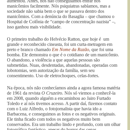
aumentou. Antes, nós não conseguíamos entrar nos
manicômios facilmente. Nós psiquiatras sabíamos, mas a
sociedade não sabia bem o que se passava dentro dos
manicômios. Com a denúncia do Basaglia – que chamou o
Hospital de Colônia de “campo de concentração nazista” –,
isso ganhou mais visibilidade.
O primeiro trabalho do Helvécio Ratton, que hoje é um
grande e reconhecido cineasta, foi um curta-metragem em
preto e branco chamado
Em Nome da Razão
, que foi uma
bomba. Ele demonstra o que é o cotidiano de um manicômio.
O abandono, a violência a que aquelas pessoas são
submetidas. Nuas, desdentadas, abandonadas, operadas com
lobotomias, sem autorização da família, sem seu
consentimento. Uso de eletrochoques, celas-fortes.
Na época, nós não conhecíamos ainda a agora famosa matéria
de 1961 da revista
O Cruzeiro
. Nós só viemos a conhecê-la
em 2008, quando alguém a encaminhou ao Jairo Furtado
Toledo e aí nós tivemos acesso. A partir daí, fizemos contato
com o Luiz Alfredo, o fotojornalista que havia ido a
Barbacena, e conseguimos as fotos e os negativos originais.
Ele tinha ficado com todos os negativos muito bem
conservados. Era um trabalho lindo e profundo, com um olhar
fotográfico fantástico, apesar do horror das cenas.