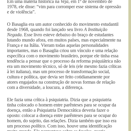
Em uma matéria histórica na
Veja
, em 1º de novembro de
1978, ele disse: “vim para corromper esse sistema de opressão
e de violência”.
O Basaglia era um autor conhecido do movimento estudantil
desde 1968, quando foi lançado seu livro
A Instituição
Negada
. Esse livro esteve debaixo do braço de estudantes
lutando mundo afora, em muitos países, mas especialmente na
França e na Itália. Vieram todas aquelas personalidades
importantes, mas o Basaglia criou um vínculo e uma relação
específica com o movimento brasileiro, porque ele tinha essa
tendência a pensar que o processo da reforma psiquiátrica não
era um movimento técnico, só de leis (ele mesmo fazia críticas
à lei italiana), mas um processo de transformação social,
cultura e política, que devia ser feito cotidianamente por
atores engajados na construção de novas formas de relação
com a diversidade, a loucura, a diferença.
Ele fazia uma crítica à psiquiatria. Dizia que a psiquiatria
tinha colocado o homem entre parênteses para se ocupar da
doença, então a Psiquiatria Democrática deveria fazer o
oposto: colocar a doença entre parênteses para se ocupar do
homem, do sujeito, das relações. Dizia também que isso era
um processo
político
. Com isso, houve uma identificação