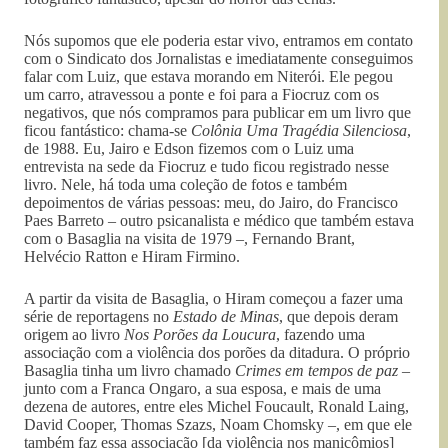
Nós supomos que ele poderia estar vivo, entramos em contato
com o Sindicato dos Jornalistas e imediatamente conseguimos
falar com Luiz, que estava morando em Niterói. Ele pegou
um carro, atravessou a ponte e foi para a Fiocruz com os
negativos, que nós compramos para publicar em um livro que
ficou fantástico: chama-se
Colônia Uma Tragédia Silenciosa
,
de 1988. Eu, Jairo e Edson fizemos com o Luiz uma
entrevista na sede da Fiocruz e tudo ficou registrado nesse
livro. Nele, há toda uma coleção de fotos e também
depoimentos de várias pessoas: meu, do Jairo, do Francisco
Paes Barreto – outro psicanalista e médico que também estava
com o Basaglia na visita de 1979 –, Fernando Brant,
Helvécio Ratton e Hiram Firmino.
A partir da visita de Basaglia, o Hiram começou a fazer uma
série de reportagens no
Estado de Minas
, que depois deram
origem ao livro
Nos Porões da Loucura
, fazendo uma
associação com a violência dos porões da ditadura. O próprio
Basaglia tinha um livro chamado
Crimes em tempos de paz
–
junto com a Franca Ongaro, a sua esposa, e mais de uma
dezena de autores, entre eles Michel Foucault, Ronald Laing,
David Cooper, Thomas Szazs, Noam Chomsky –, em que ele
também faz essa associação [da violência nos manicômios]