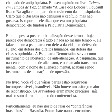
chamado de antipsiquiatra. Em seu capítulo no livro
Crimes
em Tempos de Paz
, chamado “A Casa dos Loucos”, Foucault
lista o Basaglia como parte do movimento da antipsiquiatria.
Claro que o Basaglia não censurou o capítulo, mas não
gostava. Isso porque ele dizia que era um psiquiatra
democrático, ele fundou a Psiquiatria Democrática.
Em que pese a posterior banalização desse termo – hoje,
parece que democracia é tudo e nada ao mesmo tempo –, ele
falava de uma psiquiatria em defesa da vida, em defesa do
sujeito, em defesa dos direitos humanos, em defesa das
classes oprimidas. A Psiquiatria Democrática se via como
instrumento de libertação, de anti-alienação. A psiquiatria, que
nasceu com o nome de alienismo, e o chamado transtorno
mental, com o nome de alienação mental, acabam sendo
instrumentos de alienação e de opressão.
No livro, você vê que várias partes estão registradas
incompreensíveis, inaudíveis. Não houve um esforço maior
de reconstrução. Os gravadores eram muito precários, saía
mais o som da rua do que o do conferencista.
Particularmente, eu não gosto de falar de “conferências
brasileiras” do Basaglia. Foram bate-papos, encontros.