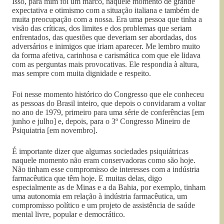
Isso, para mim foi um marco, naquele momento de grande
expectativa e otimismo com a situação italiana e também de
muita preocupação com a nossa. Era uma pessoa que tinha a
visão das críticas, dos limites e dos problemas que seriam
enfrentados, das questões que deveriam ser abordadas, dos
adversários e inimigos que iriam aparecer. Me lembro muito
da forma afetiva, carinhosa e carismática com que ele lidava
com as perguntas mais provocativas. Ele respondia à altura,
mas sempre com muita dignidade e respeito.
Foi nesse momento histórico do Congresso que ele conheceu
as pessoas do Brasil inteiro, que depois o convidaram a voltar
no ano de 1979, primeiro para uma série de conferências [em
junho e julho] e, depois, para o 3º Congresso Mineiro de
Psiquiatria [em novembro].
É importante dizer que algumas sociedades psiquiátricas
naquele momento não eram conservadoras como são hoje.
Não tinham esse compromisso de interesses com a indústria
farmacêutica que têm hoje. E muitas delas, digo
especialmente as de Minas e a da Bahia, por exemplo, tinham
uma autonomia em relação à indústria farmacêutica, um
compromisso político e um projeto de assistência de saúde
mental livre, popular e democrático.