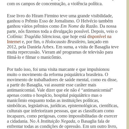
com os campos de concentração, a violência política.
Esse livro do Hiram Firmino teve uma grande visibilidade,
ganhou o Prêmio Esso de Jornalismo. O Helvécio também
ganhou vários prêmios como
Em Nome da Razão
. Da nossa
parte, nós fizemos toda a divulgação possível. Depois, veio o
Colônia: Tragédia Silenciosa
, que hoje está
disponível na
Internet
e, por fim, o
Holocausto Brasileiro
, lançado em
2012, pela Daniela Arbex. Em suma, a visita de Basaglia teve
muita repercussão. Vieram até programas de televisão para
filmá-lo e filmar o manicômio.
Por tudo isso, foi uma visita marcante e que impulsionou
muito o movimento da reforma psiquiátrica brasileira. O
movimento de trabalhadores de saúde mental, como eu disse,
a partir do Basaglia, vai assumir esse caráter mais
antimanicomial. Vale dizer que ele não é “antimanicomial”
apenas contra o hospício, hospital psiquiátrico mas o
manicômio enquanto todas as instituições políticas,
simbólicas, legislativas, jurídicas, epistemológicas, científicas,
culturais que inferiorizam pessoas, que as classificam como
incapazes, como perigosas, como impossibilitadas de exercer
a cidadania. No
A Instituição
Negada
, o Basaglia fala de
enfrentar todas as condições de opressão. Em um outro livro,