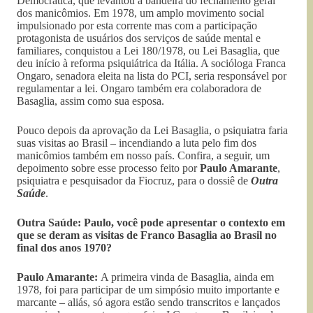
Democrática, que levantou a bandeira do fechamento geral
dos manicômios. Em 1978, um amplo movimento social
impulsionado por esta corrente mas com a participação
protagonista de usuários dos serviços de saúde mental e
familiares, conquistou a Lei 180/1978, ou Lei Basaglia, que
deu início à reforma psiquiátrica da Itália. A socióloga Franca
Ongaro, senadora eleita na lista do PCI, seria responsável por
regulamentar a lei. Ongaro também era colaboradora de
Basaglia, assim como sua esposa.
Pouco depois da aprovação da Lei Basaglia, o psiquiatra faria
suas visitas ao Brasil – incendiando a luta pelo fim dos
manicômios também em nosso país. Confira, a seguir, um
depoimento sobre esse processo feito por
Paulo Amarante
,
psiquiatra e pesquisador da Fiocruz, para o dossiê de
Outra
Saúde
.
Outra Saúde: Paulo, você pode apresentar o contexto em
que se deram as visitas de Franco Basaglia ao Brasil no
final dos anos 1970?
Paulo Amarante:
A primeira vinda de Basaglia, ainda em
1978, foi para participar de um simpósio muito importante e
marcante – aliás, só agora estão sendo transcritos e lançados