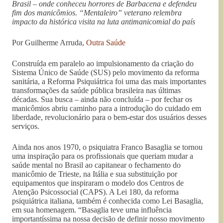
Brasil – onde conheceu horrores de Barbacena e defendeu
fim dos manicômios. “Mentaleiro” veterano relembra
impacto da histórica visita na luta antimanicomial do país
Por Guilherme Arruda,
Outra Saúde
Construída em paralelo ao impulsionamento da criação do
Sistema Único de Saúde (SUS) pelo movimento da reforma
sanitária, a Reforma Psiquiátrica foi uma das mais importantes
transformações da saúde pública brasileira nas últimas
décadas. Sua busca – ainda não concluída – por fechar os
manicômios abriu caminho para a introdução do cuidado em
liberdade, revolucionário para o bem-estar dos usuários desses
serviços.
Ainda nos anos 1970, o psiquiatra Franco Basaglia se tornou
uma inspiração para os profissionais que queriam mudar a
saúde mental no Brasil ao capitanear o fechamento do
manicômio de Trieste, na Itália e sua substituição por
equipamentos que inspiraram o modelo dos Centros de
Atenção Psicossocial (CAPS). A Lei 180, da reforma
psiquiátrica italiana, também é conhecida como Lei Basaglia,
em sua homenagem. “Basaglia teve uma influência
importantíssima na nossa decisão de definir nosso movimento