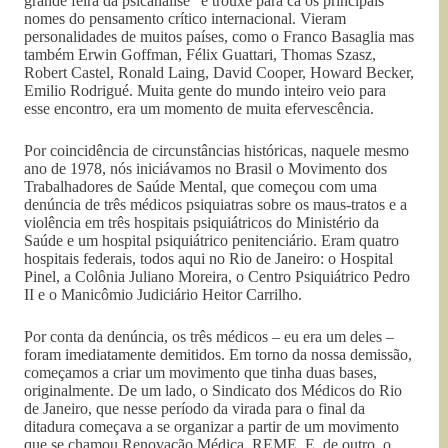
grande feira da psicanálise” e trouxe para cá os principais
nomes do pensamento crítico internacional. Vieram
personalidades de muitos países, como o Franco Basaglia mas
também Erwin Goffman, Félix Guattari, Thomas Szasz,
Robert Castel, Ronald Laing, David Cooper, Howard Becker,
Emilio Rodrigué. Muita gente do mundo inteiro veio para
esse encontro, era um momento de muita efervescência.
Por coincidência de circunstâncias históricas, naquele mesmo
ano de 1978, nós iniciávamos no Brasil o Movimento dos
Trabalhadores de Saúde Mental, que começou com uma
denúncia de três médicos psiquiatras sobre os maus-tratos e a
violência em três hospitais psiquiátricos do Ministério da
Saúde e um hospital psiquiátrico penitenciário. Eram quatro
hospitais federais, todos aqui no Rio de Janeiro: o Hospital
Pinel, a Colônia Juliano Moreira, o Centro Psiquiátrico Pedro
II e o Manicômio Judiciário Heitor Carrilho.
Por conta da denúncia, os três médicos – eu era um deles –
foram imediatamente demitidos. Em torno da nossa demissão,
começamos a criar um movimento que tinha duas bases,
originalmente. De um lado, o Sindicato dos Médicos do Rio
de Janeiro, que nesse período da virada para o final da
ditadura começava a se organizar a partir de um movimento
que se chamou Renovação Médica, REME. E, de outro, o