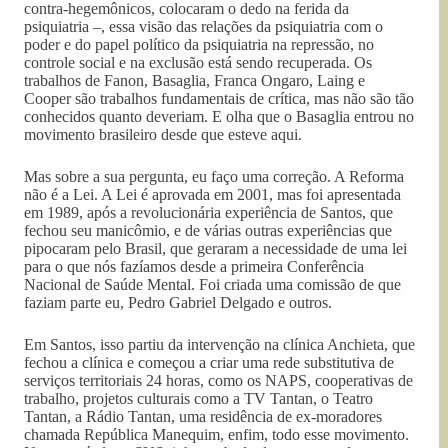
contra-hegemônicos, colocaram o dedo na ferida da
psiquiatria –, essa visão das relações da psiquiatria com o
poder e do papel político da psiquiatria na repressão, no
controle social e na exclusão está sendo recuperada. Os
trabalhos de Fanon, Basaglia, Franca Ongaro, Laing e
Cooper são trabalhos fundamentais de crítica, mas não são tão
conhecidos quanto deveriam. E olha que o Basaglia entrou no
movimento brasileiro desde que esteve aqui.
Mas sobre a sua pergunta, eu faço uma correção. A Reforma
não é a Lei. A Lei é aprovada em 2001, mas foi apresentada
em 1989, após a revolucionária experiência de Santos, que
fechou seu manicômio, e de várias outras experiências que
pipocaram pelo Brasil, que geraram a necessidade de uma lei
para o que nós fazíamos desde a primeira Conferência
Nacional de Saúde Mental. Foi criada uma comissão de que
faziam parte eu, Pedro Gabriel Delgado e outros.
Em Santos, isso partiu da intervenção na clínica Anchieta, que
fechou a clínica e começou a criar uma rede substitutiva de
serviços territoriais 24 horas, como os NAPS, cooperativas de
trabalho, projetos culturais como a TV Tantan, o Teatro
Tantan, a Rádio Tantan, uma residência de ex-moradores
chamada República Manequim, enfim, todo esse movimento.