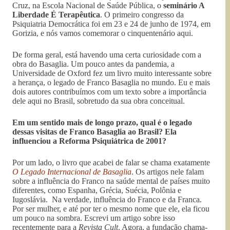
Cruz, na Escola Nacional de Saúde Pública, o
seminário A
Liberdade É Terapêutica
. O primeiro congresso da
Psiquiatria Democrática foi em 23 e 24 de junho de 1974, em
Gorizia, e nós vamos comemorar o cinquentenário aqui.
De forma geral, está havendo uma certa curiosidade com a
obra do Basaglia. Um pouco antes da pandemia, a
Universidade de Oxford fez um livro muito interessante sobre
a herança, o legado de Franco Basaglia no mundo. Eu e mais
dois autores contribuímos com um texto sobre a importância
dele aqui no Brasil, sobretudo da sua obra conceitual.
Em um sentido mais de longo prazo, qual é o legado
dessas visitas de Franco Basaglia ao Brasil? Ela
influenciou a Reforma Psiquiátrica de 2001?
Por um lado, o livro que acabei de falar se chama exatamente
O Legado Internacional de Basaglia
. Os artigos nele falam
sobre a influência do Franco na saúde mental de países muito
diferentes, como Espanha, Grécia, Suécia, Polônia e
Iugoslávia. Na verdade, influência do Franco e da Franca.
Por ser mulher, e até por ter o mesmo nome que ele, ela ficou
um pouco na sombra. Escrevi um artigo sobre isso
recentemente para a
Revista Cult
. Agora, a fundação chama-