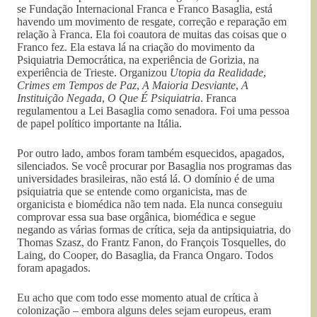
se Fundação Internacional Franca e Franco Basaglia, está
havendo um movimento de resgate, correção e reparação em
relação à Franca. Ela foi coautora de muitas das coisas que o
Franco fez. Ela estava lá na criação do movimento da
Psiquiatria Democrática, na experiência de Gorizia, na
experiência de Trieste. Organizou
Utopia da Realidade
,
Crimes em Tempos de Paz
,
A Maioria Desviante
,
A
Instituição Negada
,
O Que É Psiquiatria
. Franca
regulamentou a Lei Basaglia como senadora. Foi uma pessoa
de papel político importante na Itália.
Por outro lado, ambos foram também esquecidos, apagados,
silenciados. Se você procurar por Basaglia nos programas das
universidades brasileiras, não está lá. O domínio é de uma
psiquiatria que se entende como organicista, mas de
organicista e biomédica não tem nada. Ela nunca conseguiu
comprovar essa sua base orgânica, biomédica e segue
negando as várias formas de crítica, seja da antipsiquiatria, do
Thomas Szasz, do Frantz Fanon, do François Tosquelles, do
Laing, do Cooper, do Basaglia, da Franca Ongaro. Todos
foram apagados.
Eu acho que com todo esse momento atual de crítica à
colonização – embora alguns deles sejam europeus, eram