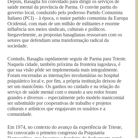
Depois, Basaglia foi convidado para dirigir os serviços de
saúde mental da província de Parma. O convite partiu do
governo local, conduzido pelo poderoso Partido Comunista
Italiano (PCI) – à época, o maior partido comunista da Europa
Ocidental, com mais de um milhão de militantes e enorme
influência nos meios sindicais, culturais e políticos.
Inegavelmente, as propostas basaglianas ressoavam com os
setores que defendiam uma transformação radical da
sociedade.
Contudo, Basaglia rapidamente seguiu de Parma para Trieste.
Naquela cidade, também próxima da fronteira iugoslava, é
que sua visão pôde ser implementada mais integralmente.
Foram encerradas as internações involuntárias no hospital
psiquiátrico local e, por fim, a própria instituição deixou de
ser um manicômio. Os ganhos no cuidado e na relação do
serviço de saúde mental com o mundo a seu redor foram
grandes e diversos – especialmente pelo modelo manicomial
ser substituído por cooperativas de trabalho e projetos
culturais e artísticos que engajavam os usuários e a
comunidade.
Em 1974, no contexto do avanço da experiência de Trieste,
foi convocado o primeiro congresso da Psiquiatria