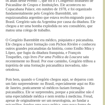
os anais desse evento –, que foi o I Congresso Brasileiro de
Psicanálise de Grupos e Instituições. Ele aconteceu no
Copacabana Palace, em outubro de 1978, e foi organizado
fundamentalmente pelo Gregório Baremblitt, um
esquizoanalista argentino que estava recém-migrando para o
Brasil. Gregório saiu da Argentina por causa da ditadura. Ele
chegou a ter uma bomba explodida no seu consultório, que
matou uma colega de trabalho.
O Gregório Baremblitt era médico, psiquiatra e psicanalista.
Ele chegou a fazer formação com Pichon Rivière e conheceu
outros grandes psicanalistas da história, como Emílio Mira y
López, que fugiu da ditadura franquista, e François
Tosquelles, cujo livro
Por uma Política da Loucura
saiu
recentemente no Brasil. Por esse caminho, Gregório trilhou a
trajetória de uma formação psicanalítica inovadora, não-
ortodoxa.
Pois bem, quando o Gregório chegou aqui, se deparou com
um fato surpreendente: no Brasil, especialmente aqui no Rio
de Janeiro, praticamente só médicos faziam formação
psicanalítica. Ele se surpreendeu, porque a psicanálise não é
uma especialidade médica e nem restrita à medicina. Freud,
apesar de originalmente ser um neurologista, ao fundar a
psicanálise, fundou uma nova prática, uma nova forma de