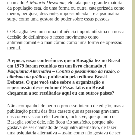
chamado
A Maioria Desviante
, ele fala que a grande maioria
da população está, de uma forma ou outra, categorizada como
menor, perigosa, desviante, impossibilitada – e a psiquiatria
surge como uma gestora do poder sobre essas pessoas.
O Basaglia teve uma uma influência importantíssima na nossa
decisão de definirmos o nosso movimento como
antimanicomial e o manicômio como uma forma de opressão
mental.
À época, essas conferências que o Basaglia fez no Brasil
em 1979 foram reunidas em um livro chamado
A
Psiquiatria Alternativa – Contra o pessimismo da razão, o
otimismo da prática
, publicado pela editora Brasil
Debates. O que você sabe sobre a organização e
repercussão desse volume? Essas falas no Brasil
chegaram a ser reeditadas aqui ou em outros países?
Não acompanhei de perto o processo interno de edição, mas a
publicação partiu das fitas cassete que as pessoas gravaram
das conversas com ele. Lembro, inclusive, que quando o
Basaglia soube dele, não ficou tão satisfeito, porque não
gostava de ser chamado de psiquiatra alternativo, de fazer
uma psiquiatria alternativa – assim como não gostava de ser