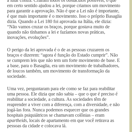
a lutar contra. Criaram todos os obstáculos possíveis, o que
em certo sentido ajudou a lei, porque criamos um movimento
para garantir a aprovação. Não é que a Lei não é importante,
é que mais importante é o movimento. Isso o próprio Basaglia
dizia. Quando a Lei 180 foi aprovada na Itália, ele dizia:
“Não vamos cruzar os braços, porque gostava muito de
quando não tínhamos a lei e fazíamos novas práticas,
inovações, evoluções”.
O perigo da lei aprovada é o de as pessoas cruzarem os
braços e dizerem: “agora é função do Estado cumprir”. Não
se cumprem leis que não tem um forte movimento de base. E
a base, para o Basaglia, era um movimento de trabalhadores,
de loucos também, um movimento de transformação da
sociedade.
Uma vez, perguntaram para ele como se faz para reabilitar
uma pessoa. Ele dizia que não sabia – que o que é preciso é
reabilitar a sociedade, a cultura. As sociedades têm de
reaprender a viver com a diferença, com a diversidade, e não
jogá-las fora. Nunca podemos esquecer que os grandes
hospitais psiquiátricos se chamavam colônias – eram
apartheids
, locais de apartamento em que você retirava as
pessoas da cidade e colocava lá.