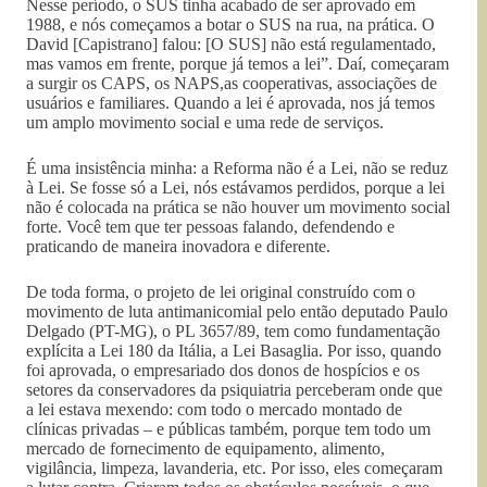
Nesse período, o SUS tinha acabado de ser aprovado em
1988, e nós começamos a botar o SUS na rua, na prática. O
David [Capistrano] falou: [O SUS] não está regulamentado,
mas vamos em frente, porque já temos a lei”. Daí, começaram
a surgir os CAPS, os NAPS,as cooperativas, associações de
usuários e familiares. Quando a lei é aprovada, nos já temos
um amplo movimento social e uma rede de serviços.
É uma insistência minha: a Reforma não é a Lei, não se reduz
à Lei. Se fosse só a Lei, nós estávamos perdidos, porque a lei
não é colocada na prática se não houver um movimento social
forte. Você tem que ter pessoas falando, defendendo e
praticando de maneira inovadora e diferente.
De toda forma, o projeto de lei original construído com o
movimento de luta antimanicomial pelo então deputado Paulo
Delgado (PT-MG), o PL 3657/89, tem como fundamentação
explícita a Lei 180 da Itália, a Lei Basaglia. Por isso, quando
foi aprovada, o empresariado dos donos de hospícios e os
setores da conservadores da psiquiatria perceberam onde que
a lei estava mexendo: com todo o mercado montado de
clínicas privadas – e públicas também, porque tem todo um
mercado de fornecimento de equipamento, alimento,
vigilância, limpeza, lavanderia, etc. Por isso, eles começaram