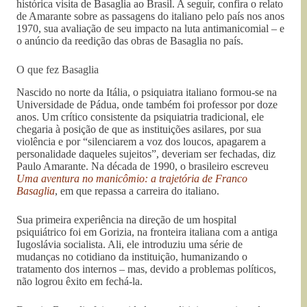
histórica visita de Basaglia ao Brasil. A seguir, confira o relato
de Amarante sobre as passagens do italiano pelo país nos anos
1970, sua avaliação de seu impacto na luta antimanicomial – e
o anúncio da reedição das obras de Basaglia no país.
O que fez Basaglia
Nascido no norte da Itália, o psiquiatra italiano formou-se na
Universidade de Pádua, onde também foi professor por doze
anos. Um crítico consistente da psiquiatria tradicional, ele
chegaria à posição de que as instituições asilares, por sua
violência e por “silenciarem a voz dos loucos, apagarem a
personalidade daqueles sujeitos”, deveriam ser fechadas, diz
Paulo Amarante. Na década de 1990, o brasileiro escreveu
Uma aventura no manicômio: a trajetória de Franco
Basaglia
, em que repassa a carreira do italiano.
Sua primeira experiência na direção de um hospital
psiquiátrico foi em Gorizia, na fronteira italiana com a antiga
Iugoslávia socialista. Ali, ele introduziu uma série de
mudanças no cotidiano da instituição, humanizando o
tratamento dos internos – mas, devido a problemas políticos,
não logrou êxito em fechá-la.