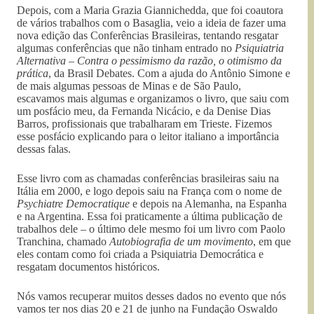
Depois, com a Maria Grazia Giannichedda, que foi coautora
de vários trabalhos com o Basaglia, veio a ideia de fazer uma
nova edição das Conferências Brasileiras, tentando resgatar
algumas conferências que não tinham entrado no
Psiquiatria
Alternativa – Contra o pessimismo da razão, o otimismo da
prática
, da Brasil Debates. Com a ajuda do Antônio Simone e
de mais algumas pessoas de Minas e de São Paulo,
escavamos mais algumas e organizamos o livro, que saiu com
um posfácio meu, da Fernanda Nicácio, e da Denise Dias
Barros, profissionais que trabalharam em Trieste. Fizemos
esse posfácio explicando para o leitor italiano a importância
dessas falas.
Esse livro com as chamadas conferências brasileiras saiu na
Itália em 2000, e logo depois saiu na França com o nome de
Psychiatre Democratique
e depois na Alemanha, na Espanha
e na Argentina. Essa foi praticamente a última publicação de
trabalhos dele – o último dele mesmo foi um livro com Paolo
Tranchina, chamado
Autobiografia de um movimento
, em que
eles contam como foi criada a Psiquiatria Democrática e
resgatam documentos históricos.
Nós vamos recuperar muitos desses dados no evento que nós
vamos ter nos dias 20 e 21 de junho na Fundação Oswaldo