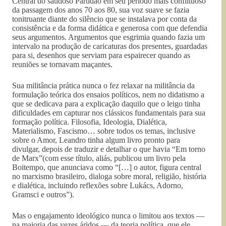
Central do saudoso Partidão em seu período mais conflituoso
da passagem dos anos 70 aos 80, sua voz suave se fazia
tonitruante diante do silêncio que se instalava por conta da
consistência e da forma didática e generosa com que defendia
seus argumentos. Argumentos que esgrimia quando fazia um
intervalo na produção de caricaturas dos presentes, guardadas
para si, desenhos que serviam para espairecer quando as
reuniões se tornavam maçantes.
Sua militância prática nunca o fez relaxar na militância da
formulação teórica dos ensaios políticos, nem no didatismo a
que se dedicava para a explicação daquilo que o leigo tinha
dificuldades em capturar nos clássicos fundamentais para sua
formação política. Filosofia, Ideologia, Dialética,
Materialismo, Fascismo… sobre todos os temas, inclusive
sobre o Amor, Leandro tinha algum livro pronto para
divulgar, depois de traduzir e detalhar o que havia “Em torno
de Marx”(com esse título, aliás, publicou um livro pela
Boitempo, que anunciava como “[…] o autor, figura central
no marxismo brasileiro, dialoga sobre moral, religião, história
e dialética, incluindo reflexões sobre Lukács, Adorno,
Gramsci e outros”).
Mas o engajamento ideológico nunca o limitou aos textos —
na maioria das vezes áridos — da teoria política, que ele