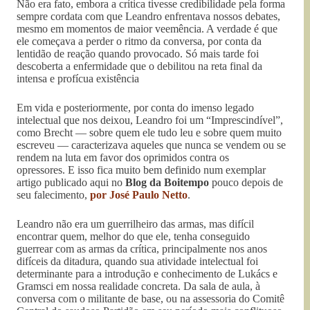
Não era fato, embora a crítica tivesse credibilidade pela forma
sempre cordata com que Leandro enfrentava nossos debates,
mesmo em momentos de maior veemência. A verdade é que
ele começava a perder o ritmo da conversa, por conta da
lentidão de reação quando provocado. Só mais tarde foi
descoberta a enfermidade que o debilitou na reta final da
intensa e profícua existência
Em vida e posteriormente, por conta do imenso legado
intelectual que nos deixou, Leandro foi um “Imprescindível”,
como Brecht — sobre quem ele tudo leu e sobre quem muito
escreveu — caracterizava aqueles que nunca se vendem ou se
rendem na luta em favor dos oprimidos contra os
opressores. E isso fica muito bem definido num exemplar
artigo publicado aqui no
Blog da Boitempo
pouco depois de
seu falecimento,
por José Paulo Netto
.
Leandro não era um guerrilheiro das armas, mas difícil
encontrar quem, melhor do que ele, tenha conseguido
guerrear com as armas da crítica, principalmente nos anos
difíceis da ditadura, quando sua atividade intelectual foi
determinante para a introdução e conhecimento de Lukács e
Gramsci em nossa realidade concreta. Da sala de aula, à
conversa com o militante de base, ou na assessoria do Comitê