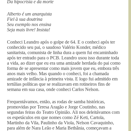
Da hipocrisia e da morte
Alberto é um anarquista
Fiel à sua doutrina
Seu exemplo nos ensina
Seja mais livre! Insista!
Conheci Leandro após o golpe de 64. E o conheci após ter
conhecido seu pai, o saudoso Valério Konder, médico
sanitarista, comunista de linha dura a quem fui encaminhado
após ter entrado para o PCB. Leandro usou isso durante toda
a vida, ao dizer que eu era uma amizade herdada do pai como
forma de se apresentar como mais jovem que eu, embora três
anos mais velho. Mas quando o conheci, foi a chamada
amizade de infância à primeira vista. E logo fui admitido em
tertúlias políticas que se realizavam em rotineiros fins de
semana em sua casa, onde conheci Carlos Nelson.
Frequentávamos, então, as rodas de samba históricas,
promovidas por Teresa Aragão e Jorge Coutinho, nas
segundas feiras do Teatro Opinião. Ali nos deleitávamos com
os espetáculos em que nomes como Zé Keti, Cartola,
Martinho da Vila, Paulinho da Viola, Nelson Cavaquinho,
para além de Nara Leão e Maria Bethânia, começavam a