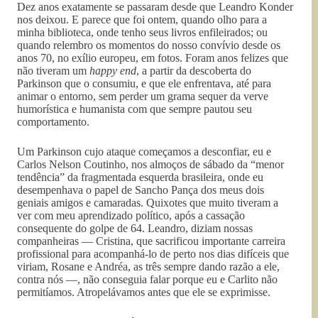
Dez anos exatamente se passaram desde que Leandro Konder
nos deixou. E parece que foi ontem, quando olho para a
minha biblioteca, onde tenho seus livros enfileirados; ou
quando relembro os momentos do nosso convívio desde os
anos 70, no exílio europeu, em fotos. Foram anos felizes que
não tiveram um
happy end
, a partir da descoberta do
Parkinson que o consumiu, e que ele enfrentava, até para
animar o entorno, sem perder um grama sequer da verve
humorística e humanista com que sempre pautou seu
comportamento.
Um Parkinson cujo ataque começamos a desconfiar, eu e
Carlos Nelson Coutinho, nos almoços de sábado da “menor
tendência” da fragmentada esquerda brasileira, onde eu
desempenhava o papel de Sancho Pança dos meus dois
geniais amigos e camaradas. Quixotes que muito tiveram a
ver com meu aprendizado político, após a cassação
consequente do golpe de 64. Leandro, diziam nossas
companheiras — Cristina, que sacrificou importante carreira
profissional para acompanhá-lo de perto nos dias difíceis que
viriam, Rosane e Andréa, as três sempre dando razão a ele,
contra nós —, não conseguia falar porque eu e Carlito não
permitíamos. Atropelávamos antes que ele se exprimisse.