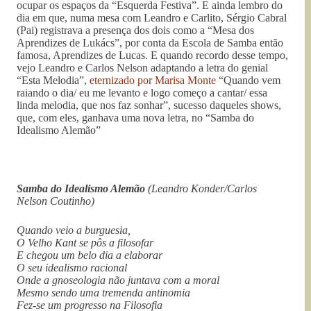
ocupar os espaços da “Esquerda Festiva”. E ainda lembro do
dia em que, numa mesa com Leandro e Carlito, Sérgio Cabral
(Pai) registrava a presença dos dois como a “Mesa dos
Aprendizes de Lukács”, por conta da Escola de Samba então
famosa, Aprendizes de Lucas. E quando recordo desse tempo,
vejo Leandro e Carlos Nelson adaptando a letra do genial
“Esta Melodia”,
eternizado por Marisa Monte
“Quando vem
raiando o dia/ eu me levanto e logo começo a cantar/ essa
linda melodia, que nos faz sonhar”, sucesso daqueles shows,
que, com eles, ganhava uma nova letra, no “Samba do
Idealismo Alemão”
Samba do Idealismo Alemão
(Leandro Konder/Carlos
Nelson Coutinho)
Quando veio a burguesia,
O Velho Kant se pôs a filosofar
E chegou um belo dia a elaborar
O seu idealismo racional
Onde a gnoseologia não juntava com a moral
Mesmo sendo uma tremenda antinomia
Fez-se um progresso na Filosofia