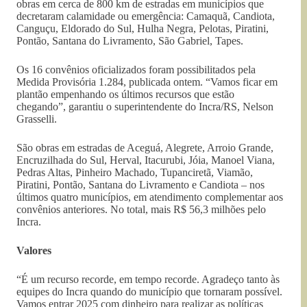
obras em cerca de 800 km de estradas em municípios que
decretaram calamidade ou emergência: Camaquã, Candiota,
Canguçu, Eldorado do Sul, Hulha Negra, Pelotas, Piratini,
Pontão, Santana do Livramento, São Gabriel, Tapes.
Os 16 convênios oficializados foram possibilitados pela
Medida Provisória 1.284, publicada ontem. “Vamos ficar em
plantão empenhando os últimos recursos que estão
chegando”, garantiu o superintendente do Incra/RS, Nelson
Grasselli.
São obras em estradas de Aceguá, Alegrete, Arroio Grande,
Encruzilhada do Sul, Herval, Itacurubi, Jóia, Manoel Viana,
Pedras Altas, Pinheiro Machado, Tupanciretã, Viamão,
Piratini, Pontão, Santana do Livramento e Candiota – nos
últimos quatro municípios, em atendimento complementar aos
convênios anteriores. No total, mais R$ 56,3 milhões pelo
Incra.
Valores
“É um recurso recorde, em tempo recorde. Agradeço tanto às
equipes do Incra quando do município que tornaram possível.
Vamos entrar 2025 com dinheiro para realizar as políticas