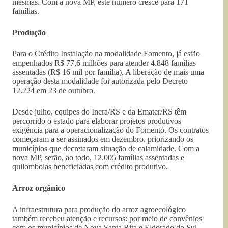
mesmas. Com a nova MP, este número cresce para 171
famílias.
Produção
Para o Crédito Instalação na modalidade Fomento, já estão
empenhados R$ 77,6 milhões para atender 4.848 famílias
assentadas (R$ 16 mil por família). A liberação de mais uma
operação desta modalidade foi autorizada pelo Decreto
12.224 em 23 de outubro.
Desde julho, equipes do Incra/RS e da Emater/RS têm
percorrido o estado para elaborar projetos produtivos –
exigência para a operacionalização do Fomento. Os contratos
começaram a ser assinados em dezembro, priorizando os
municípios que decretaram situação de calamidade. Com a
nova MP, serão, ao todo, 12.005 famílias assentadas e
quilombolas beneficiadas com crédito produtivo.
Arroz orgânico
A infraestrutura para produção do arroz agroecológico
também recebeu atenção e recursos: por meio de convênios
com os municípios de Nova Santa Rita e Eldorado do Sul