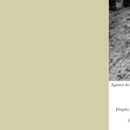
Agentes da 
Projeto
1