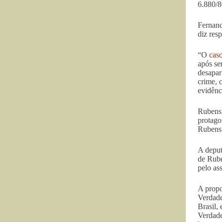
6.880/8
Fernand
diz res
“O
caso
após se
desapar
crime, 
evidênc
Rubens 
protago
Rubens 
A deput
de Rube
pelo as
A propo
Verdade
Brasil,
Verdade