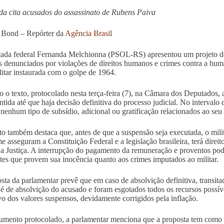
a cita acusados do assassinato de Rubens Paiva
 Bond – Repórter da
Agência Brasil
ada federal Fernanda Melchionna (PSOL-RS) apresentou um projeto de
es denunciados por violações de direitos humanos e crimes contra a hum
ilitar instaurada com o golpe de 1964.
 o texto, protocolado nesta terça-feira (7), na Câmara dos Deputados,
tida até que haja decisão definitiva do processo judicial. No intervalo da
 nenhum tipo de subsídio, adicional ou gratificação relacionados ao seu
to também destaca que, antes de que a suspensão seja executada, o mili
e asseguram a Constituição Federal e a legislação brasileira, terá direito
 a Justiça. A interrupção do pagamento da remuneração e proventos pod
ntes que provem sua inocência quanto aos crimes imputados ao militar.
sta da parlamentar prevê que em caso de absolvição definitiva, transita
l é de absolvição do acusado e foram esgotados todos os recursos possíve
ivo dos valores suspensos, devidamente corrigidos pela inflação.
mento protocolado, a parlamentar menciona que a proposta tem como re