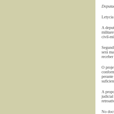
Deputad
Letycia
A deput
militar
civil-m
Segundo
será man
receber
O proje
conform
perante
suficie
A propo
judicia
retroat
No docu