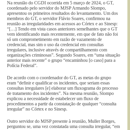
Na reunião do CGDI ocorrida em 5 março de 2024, o GT,
coordenado pelo servidor do MJSP Armando Slompo,
apresentou os primeiros resultados do levantamento. Um dos
membros do GT, o servidor Flávio Soares, confirmou na
reunião as irregularidades em acessos ao Córtex e ao Sinesp:
“[…] Tendo em vista casos anteriores semelhantes que o GT
vem identificando mais recentemente, em que de fato não foi
só um comprometimento em razão de vazamento de
credencial, mas sim o uso da credencial em consultas
irregulares, inclusive através de compartilhamento com
organizações criminosas”. Segundo Soares, em “uma situação
anterior mais recente” o grupo “encaminhou [o caso] para a
Polícia Federal”.
De acordo com o coordenador do GT, as metas do grupo
eram “definir e qualificar os incidentes, que seriam essas
consultas irregulares [e] elaborar um fluxograma do processo
de tratamento dos incidentes”. Na mesma reunião, Slompo
explicou a necessidade de estabelecer um fluxo de
procedimentos a partir da constatação de qualquer “consulta
irregular” no Córtex e no Sinesp.
Outro servidor do MJSP presente à reunião, Muller Borges,
perguntou se, uma vez constatada uma consulta irregular, “em