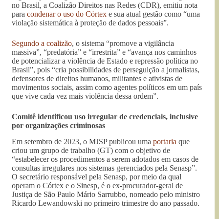
no Brasil, a Coalizão Direitos nas Redes (CDR), emitiu nota
para
condenar o uso do Córtex
e sua atual gestão como “uma
violação sistemática à proteção de dados pessoais”.
Segundo a coalizão
, o sistema “promove a vigilância
massiva”, “predatória” e “irrestrita” e “avança nos caminhos
de potencializar a violência de Estado e repressão política no
Brasil”, pois “cria possibilidades de perseguição a jornalistas,
defensores de direitos humanos, militantes e ativistas de
movimentos sociais, assim como agentes políticos em um país
que vive cada vez mais violência dessa ordem”.
Comitê identificou uso irregular de credenciais, inclusive
por organizações criminosas
Em setembro de 2023, o MJSP publicou uma
portaria
que
criou um grupo de trabalho (GT) com o objetivo de
“estabelecer os procedimentos a serem adotados em casos de
consultas irregulares nos sistemas gerenciados pela Senasp”.
O secretário responsável pela Senasp, por meio da qual
operam o Córtex e o Sinesp, é o ex-procurador-geral de
Justiça de São Paulo Mário Sarrubbo, nomeado pelo ministro
Ricardo Lewandowski no primeiro trimestre do ano passado.