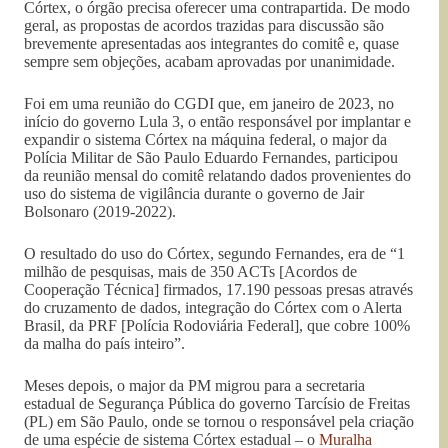
Córtex, o órgão precisa oferecer uma contrapartida. De modo
geral, as propostas de acordos trazidas para discussão são
brevemente apresentadas aos integrantes do comitê e, quase
sempre sem objeções, acabam aprovadas por unanimidade.
Foi em uma reunião do CGDI que, em janeiro de 2023, no
início do governo Lula 3, o então responsável por implantar e
expandir o sistema Córtex na máquina federal, o major da
Polícia Militar de São Paulo Eduardo Fernandes, participou
da reunião mensal do comitê relatando dados provenientes do
uso do sistema de vigilância durante o governo de Jair
Bolsonaro (2019-2022).
O resultado do uso do Córtex, segundo Fernandes, era de “1
milhão de pesquisas, mais de 350 ACTs [Acordos de
Cooperação Técnica] firmados, 17.190 pessoas presas através
do cruzamento de dados, integração do Córtex com o Alerta
Brasil, da PRF [Polícia Rodoviária Federal], que cobre 100%
da malha do país inteiro”.
Meses depois, o major da PM migrou para a secretaria
estadual de Segurança Pública do governo Tarcísio de Freitas
(PL) em São Paulo, onde se tornou o responsável pela criação
de uma espécie de sistema Córtex estadual – o
Muralha