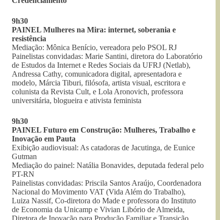
Credenciamento
9h30
PAINEL Mulheres na Mira: internet, soberania e
resistência
Mediação: Mônica Benício, vereadora pelo PSOL RJ
Painelistas convidadas: Marie Santini, diretora do Laboratório
de Estudos da Internet e Redes Sociais da UFRJ (Netlab),
Andressa Cathy, comunicadora digital, apresentadora e
modelo, Márcia Tiburi, filósofa, artista visual, escritora e
colunista da Revista Cult, e Lola Aronovich, professora
universitária, blogueira e ativista feminista
9h30
PAINEL Futuro em Construção: Mulheres, Trabalho e
Inovação em Pauta
Exibição audiovisual: As catadoras de Jacutinga, de Eunice
Gutman
Mediação do painel: Natália Bonavides, deputada federal pelo
PT-RN
Painelistas convidadas: Priscila Santos Araújo, Coordenadora
Nacional do Movimento VAT (Vida Além do Trabalho),
Luiza Nassif, Co-diretora do Made e professora do Instituto
de Economia da Unicamp e Vivian Libório de Almeida,
Diretora de Inovação para Produção Familiar e Transição