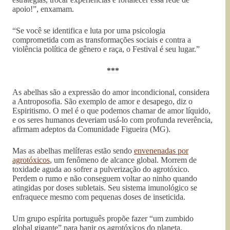
apoio!”, enxamam.
“Se você se identifica e luta por uma psicologia
comprometida com as transformações sociais e contra a
violência política de gênero e raça, o Festival é seu lugar.”
***
As abelhas são a expressão do amor incondicional, considera
a Antroposofia. São exemplo de amor e desapego, diz o
Espiritismo. O mel é o que podemos chamar de amor líquido,
e os seres humanos deveriam usá-lo com profunda reverência,
afirmam adeptos da Comunidade Figueira (MG).
Mas as abelhas melíferas estão sendo
envenenadas por
agrotóxicos
, um fenômeno de alcance global. Morrem de
toxidade aguda ao sofrer a pulverização do agrotóxico.
Perdem o rumo e não conseguem voltar ao ninho quando
atingidas por doses subletais. Seu sistema imunológico se
enfraquece mesmo com pequenas doses de inseticida.
Um grupo espírita português propõe fazer “um zumbido
global gigante” para banir os agrotóxicos do planeta.