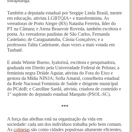
Ibirapitanga.
Também a deputada estadual por Sergipe Linda Brasil, mestre
em educação, ativista LGBTQIA+ e transfeminista. As
vereadoras de Porto Alegre (RS) Natasha Ferreira, líder do
PT na Câmara; e Atena Beauvoir Roveda, também escritora e
poeta. As vereadoras paulistas de São Carlos, Fernanda
Castelano; de Caraguatatuba, Cássia Gonçalves; e a
professora Talita Cadeirante, duas vezes a mais votada em
Taubaté.
E ainda Winnie Bueno, Iyalorixá, escritora e pesquisadora,
graduada em Direito pela Universidade Federal de Pelotas; a
feminista negra Driáde Aguiar, ativista do Fora do Eixo e
gestora da Mídia NINJA; Sofia Amaral, conselheira estadual
da Rede Nacional Feminista de Saúde e dirigente municipal
do PCdoB; e Carolline Sardá, ativista, criadora de conteúdo e
1° suplente do deputado estadual Marquito (PSOL-SC).
***
A força das abelhas está na organização da vida em
sociedade: cada um dos indivíduos trabalha pelo bem comum.
As
colmeias
são como cidades populosas altamente eficientes,