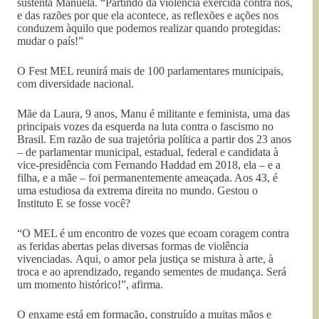
sustenta Manuela. “Partindo da violência exercida contra nós,
e das razões por que ela acontece, as reflexões e ações nos
conduzem àquilo que podemos realizar quando protegidas:
mudar o país!”
O Fest MEL reunirá mais de 100 parlamentares municipais,
com diversidade nacional.
Mãe da Laura, 9 anos, Manu é militante e feminista, uma das
principais vozes da esquerda na luta contra o fascismo no
Brasil. Em razão de sua trajetória política a partir dos 23 anos
– de parlamentar municipal, estadual, federal e candidata à
vice-presidência com Fernando Haddad em 2018, ela – e a
filha, e a mãe – foi permanentemente ameaçada. Aos 43, é
uma estudiosa da extrema direita no mundo. Gestou o
Instituto E se fosse você?
“O MEL é um encontro de vozes que ecoam coragem contra
as feridas abertas pelas diversas formas de violência
vivenciadas. Aqui, o amor pela justiça se mistura à arte, à
troca e ao aprendizado, regando sementes de mudança. Será
um momento histórico!”, afirma.
O enxame está em formação, construído a muitas mãos e