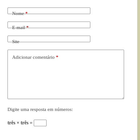
Nome
*
E-mail
*
Site
Adicionar comentário
*
Digite uma resposta em números:
três × três =