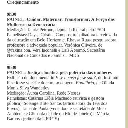
Credenciamento
9h30
PAINEL: Cuidar, Maternar, Transformar: A Força das
Mulheres na Democracia
Mediação: Talíria Petrone, deputada federal pelo PSOL
Painelistas: Dayse Cristina Campos, trabalhadora terceirizada
da educação em Belo Horizonte, Rhaysa Ruas, pesquisadora,
professora e advogada popular, Verônica Oliveira, de
@faxina boa, Vera Iaconelli e Laís Abramo, Secretária
Nacional de Cuidados e Família – MDS
9h30
PAINEL: Justiça climática pela potência das mulheres
Exibição do documentário
E se a casa fosse sua?
, do Instituto
E se fosse você? e do curta-metragem
Equilíbrio
, de Olinda
Muniz Silva Wanderley
Mediação: Áurea Carolina, Rede Nossas
Painelistas: Catarina Elóia Machado (ativista e gestora
pública), Solange Brito Santos (articuladora da Teia dos
Povos), Tainá de Paula (vereadora e secretária de Meio
Ambiente e Clima da cidade do Rio de Janeiro) e Márcia
Barbosa (reitora da UFRGS)