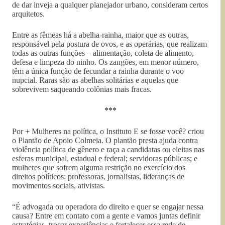
de dar inveja a qualquer planejador urbano, consideram certos
arquitetos.
Entre as fêmeas há a abelha-rainha, maior que as outras,
responsável pela postura de ovos, e as operárias, que realizam
todas as outras funções – alimentação, coleta de alimento,
defesa e limpeza do ninho. Os zangões, em menor número,
têm a única função de fecundar a rainha durante o voo
nupcial. Raras são as abelhas solitárias e aquelas que
sobrevivem saqueando colônias mais fracas.
***
Por + Mulheres na política, o Instituto E se fosse você? criou
o Plantão de Apoio Colmeia. O plantão presta ajuda contra
violência política de gênero e raça a candidatas ou eleitas nas
esferas municipal, estadual e federal; servidoras públicas; e
mulheres que sofrem alguma restrição no exercício dos
direitos políticos: professoras, jornalistas, lideranças de
movimentos sociais, ativistas.
“É advogada ou operadora do direito e quer se engajar nessa
causa? Entre em contato com a gente e vamos juntas definir
estratégias, trocar experiências e fortalecer essa rede de