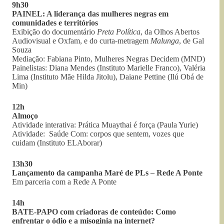
9h30
PAINEL: A liderança das mulheres negras em
comunidades e territórios
Exibição do documentário
Preta Política
, da Olhos Abertos
Audiovisual e Oxfam, e do curta-metragem
Malunga
, de Gal
Souza
Mediação: Fabiana Pinto, Mulheres Negras Decidem (MND)
Painelistas: Diana Mendes (Instituto Marielle Franco), Valéria
Lima (Instituto Mãe Hilda Jitolu), Daiane Pettine (Ilú Obá de
Min)
12h
Almoço
Atividade interativa: Prática Muaythai é força (Paula Yurie)
Atividade: Saúde Com: corpos que sentem, vozes que
cuidam (Instituto ELAborar)
13h30
Lançamento da campanha Maré de PLs – Rede A Ponte
Em parceria com a Rede A Ponte
14h
BATE-PAPO com criadoras de conteúdo: Como
enfrentar o ódio e a misoginia na internet?