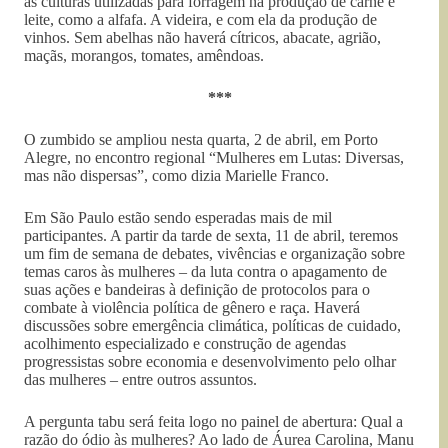
as culturas utilizadas para forragem na produção de carne e
leite, como a alfafa. A videira, e com ela da produção de
vinhos. Sem abelhas não haverá cítricos, abacate, agrião,
maçãs, morangos, tomates, amêndoas.
***
O zumbido se ampliou nesta quarta, 2 de abril, em Porto
Alegre, no encontro regional “Mulheres em Lutas: Diversas,
mas não dispersas”, como dizia Marielle Franco.
Em São Paulo estão sendo esperadas mais de mil
participantes. A partir da tarde de sexta, 11 de abril, teremos
um fim de semana de debates, vivências e organização sobre
temas caros às mulheres – da luta contra o apagamento de
suas ações e bandeiras à definição de protocolos para o
combate à violência política de gênero e raça. Haverá
discussões sobre emergência climática, políticas de cuidado,
acolhimento especializado e construção de agendas
progressistas sobre economia e desenvolvimento pelo olhar
das mulheres – entre outros assuntos.
A pergunta tabu será feita logo no painel de abertura: Qual a
razão do ódio às mulheres? Ao lado de Áurea Carolina, Manu