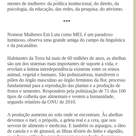
mentes de mulheres: da política institucional, do direito, da
psicologia, da educação, das redes, da pesquisa, do ativismo.
***
Nomear Mulheres Em Luta como MEL é um paradoxo
luminoso, observa uma grande amiga do campo da linguística
e da psicanálise.
Habitantes da Terra há mais de 60 milhões de anos, as abelhas
são um dos sistemas mais importantes de suporte à vida, e
revelam a íntima interdependência existente entre os reinos
animal, vegetal e humano. São polinizadoras, transferem o
pólen do órgão masculino ao órgão feminino da flor, processo
fundamental para a reprodução das plantas e a produção de
frutos e sementes. Respondem pela polinização de 71 dos 100
tipos de colheita que alimentam e vestem a humanidade,
segundo relatório da ONU de 2010.
A produção aumenta no solo onde se encontram. Às abelhas
devemos o mel, o própolis, a geleia real e a cera, que nos
servem de alimento e medicina. E também os aspargos, o óleo
de canola e o de girassol, as fibras têxteis do linho e algodão,