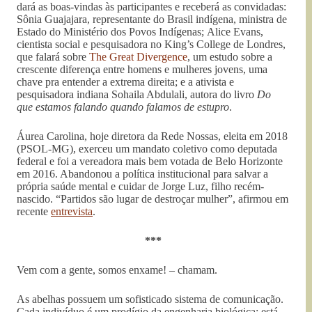
dará as boas-vindas às participantes e receberá as convidadas:
Sônia Guajajara, representante do Brasil indígena, ministra de
Estado do Ministério dos Povos Indígenas; Alice Evans,
cientista social e pesquisadora no King’s College de Londres,
que falará sobre
The Great Divergence
, um estudo sobre a
crescente diferença entre homens e mulheres jovens, uma
chave pra entender a extrema direita; e a ativista e
pesquisadora indiana Sohaila Abdulali, autora do livro
Do
que estamos falando quando falamos de estupro
.
Áurea Carolina, hoje diretora da Rede Nossas, eleita em 2018
(PSOL-MG), exerceu um mandato coletivo como deputada
federal e foi a vereadora mais bem votada de Belo Horizonte
em 2016. Abandonou a política institucional para salvar a
própria saúde mental e cuidar de Jorge Luz, filho recém-
nascido. “Partidos são lugar de destroçar mulher”, afirmou em
recente
entrevista
.
***
Vem com a gente, somos enxame! – chamam.
As abelhas possuem um sofisticado sistema de comunicação.
Cada indivíduo é um prodígio da engenharia biológica: está