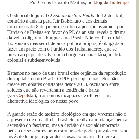
Por Carlos Eduardo Martins, no
blog da Boitempo
O editorial do jornal
O Estado de São Paulo
de 12 de abril,
contrário à anistia para Jair Bolsonaro e aos demais
criminosos do 8 de janeiro, e crítico à posição assumida por
Tarcísio de Freitas em favor do PL da anistia, revela o drama
da velha oligarquia burguesa no Brasil. Não confia em Jair
Bolsonaro, mas sem liderança política própria, é obrigada a
fazer um pacto com o Partido dos Trabalhadores, que se
presta ao papel de salvar uma burguesia parasitária, rentista,
colonial e subdesenvolvida.
Estamos no meio de uma brutal crise orgânica da reprodução
do capitalismo no Brasil. O PIB per capita brasileiro não
cresce em dólares constantes desde 2013, oscilando entre
soluços que não reverteram a tendência à baixa
(ver
Cepalstat
), mas somos incapazes de oferecer uma
alternativa ideológica ao nosso povo.
A grande razão do atoleiro ideológico em que vivemos não é
a presença de uma direita brasileira reativa a mudanças nem a
ascensão do fascismo, mas a decisão da socialdemocracia
petista de se acomodar às estruturas de poder prevalecentes ao
invés de lutar pelas grandes causas populares. Prefere a