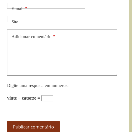
E-mail
*
Site
Adicionar comentário
*
Digite uma resposta em números:
vinte − catorze =
Publicar comentário