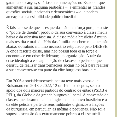
garantia de cargos, salários e remunerações no Estado – que
alimentam a sua máquina partidária –, a enfrentar as grandes
questões sociais, nacionais e democráticas – que podem
ameaçar a sua estabilidade política imediata.
É falsa a tese de que as esquerdas não têm força porque existe
o “pobre de direita”, produto da sua conversão à classe média
baixa e da ofensiva fascista. A classe média brasileira é muito
mais restrita e mais de 70% das famílias recebem remuneração
abaixo do salário mínimo necessário estipulado pelo DIEESE.
A onda fascista existe, mas não possui toda essa força e
encontra-se em crise de liderança e organização. A raiz da
crise ideológica é a capitulação de classes do petismo, que
desistiu de realizar transformações sociais no país para realizar
a sua: converter-se em parte da elite burguesa brasileira.
Em 2006 a socialdemocracia petista teve mais votos que
Bolsonaro em 2018 e 2022, 12 ou 16 anos depois, sem o
apoio dos dois maiores partidos do centrão de então (PSDB e
PFL), da Globo e da grande burguesia liberal. A conversão de
classes que desarmou a ideologicamente o povo brasileiro é a
da elite petista e parte de seus militantes orgânicos a frações
da burguesia, em particular, as médias e pequenas. Não foi a
suposta ascensão dos extremamente pobres à classe média