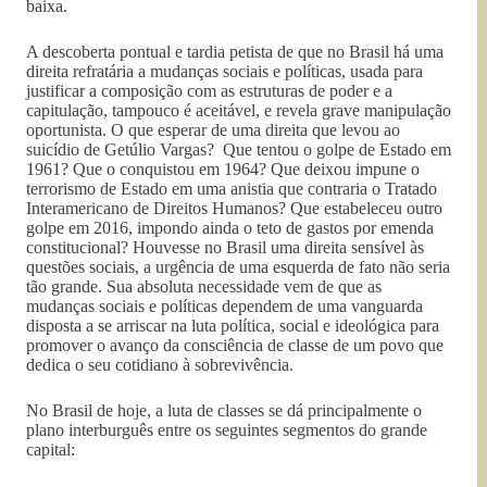
baixa.
A descoberta pontual e tardia petista de que no Brasil há uma
direita refratária a mudanças sociais e políticas, usada para
justificar a composição com as estruturas de poder e a
capitulação, tampouco é aceitável, e revela grave manipulação
oportunista. O que esperar de uma direita que levou ao
suicídio de Getúlio Vargas? Que tentou o golpe de Estado em
1961? Que o conquistou em 1964? Que deixou impune o
terrorismo de Estado em uma anistia que contraria o Tratado
Interamericano de Direitos Humanos? Que estabeleceu outro
golpe em 2016, impondo ainda o teto de gastos por emenda
constitucional? Houvesse no Brasil uma direita sensível às
questões sociais, a urgência de uma esquerda de fato não seria
tão grande. Sua absoluta necessidade vem de que as
mudanças sociais e políticas dependem de uma vanguarda
disposta a se arriscar na luta política, social e ideológica para
promover o avanço da consciência de classe de um povo que
dedica o seu cotidiano à sobrevivência.
No Brasil de hoje, a luta de classes se dá principalmente o
plano interburguês entre os seguintes segmentos do grande
capital: