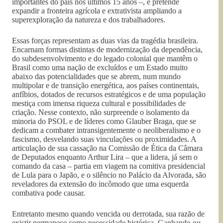
importantes do país nos últimos 15 anos –, e pretende
expandir a fronteira agrícola e extrativista ampliando a
superexploração da natureza e dos trabalhadores.
Essas forças representam as duas vias da tragédia brasileira.
Encarnam formas distintas de modernização da dependência,
do subdesenvolvimento e do legado colonial que mantêm o
Brasil como uma nação de excluídos e um Estado muito
abaixo das potencialidades que se abrem, num mundo
multipolar e de transição energética, aos países continentais,
anfíbios, dotados de recursos estratégicos e de uma população
mestiça com imensa riqueza cultural e possibilidades de
criação. Nesse contexto, não surpreende o isolamento da
minoria do PSOL e de líderes como Glauber Braga, que se
dedicam a combater intransigentemente o neoliberalismo e o
fascismo, desvelando suas vinculações ou proximidades. A
articulação de sua cassação na Comissão de Ética da Câmara
de Deputados enquanto Arthur Lira – que a lidera, já sem o
comando da casa – partia em viagem na comitiva presidencial
de Lula para o Japão, e o silêncio no Palácio da Alvorada, são
reveladores da extensão do incômodo que uma esquerda
combativa pode causar.
Entretanto mesmo quando vencida ou derrotada, sua razão de
existir permanece como necessidade histórica. Ganhando ou