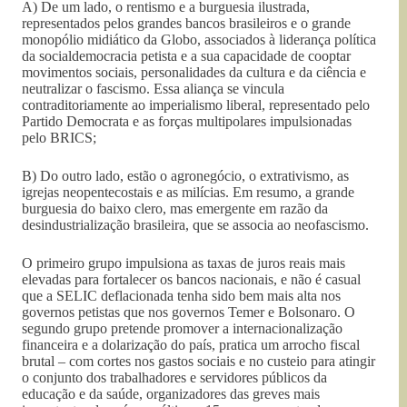
A) De um lado, o rentismo e a burguesia ilustrada,
representados pelos grandes bancos brasileiros e o grande
monopólio midiático da Globo, associados à liderança política
da socialdemocracia petista e a sua capacidade de cooptar
movimentos sociais, personalidades da cultura e da ciência e
neutralizar o fascismo. Essa aliança se vincula
contraditoriamente ao imperialismo liberal, representado pelo
Partido Democrata e as forças multipolares impulsionadas
pelo BRICS;
B) Do outro lado, estão o agronegócio, o extrativismo, as
igrejas neopentecostais e as milícias. Em resumo, a grande
burguesia do baixo clero, mas emergente em razão da
desindustrialização brasileira, que se associa ao neofascismo.
O primeiro grupo impulsiona as taxas de juros reais mais
elevadas para fortalecer os bancos nacionais, e não é casual
que a SELIC deflacionada tenha sido bem mais alta nos
governos petistas que nos governos Temer e Bolsonaro. O
segundo grupo pretende promover a internacionalização
financeira e a dolarização do país, pratica um arrocho fiscal
brutal – com cortes nos gastos sociais e no custeio para atingir
o conjunto dos trabalhadores e servidores públicos da
educação e da saúde, organizadores das greves mais