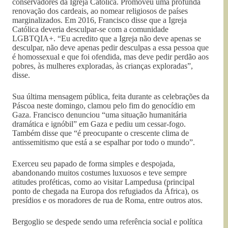
conservadores da Igreja Católica. Promoveu uma profunda
renovação dos cardeais, ao nomear religiosos de países
marginalizados. Em 2016, Francisco disse que a Igreja
Católica deveria desculpar-se com a comunidade
LGBTQIA+. “Eu acredito que a Igreja não deve apenas se
desculpar, não deve apenas pedir desculpas a essa pessoa que
é homossexual e que foi ofendida, mas deve pedir perdão aos
pobres, às mulheres exploradas, às crianças exploradas”,
disse.
Sua última mensagem pública, feita durante as celebrações da
Páscoa neste domingo, clamou pelo fim do genocídio em
Gaza. Francisco denunciou “uma situação humanitária
dramática e ignóbil” em Gaza e pediu um cessar-fogo.
Também disse que “é preocupante o crescente clima de
antissemitismo que está a se espalhar por todo o mundo”.
Exerceu seu papado de forma simples e despojada,
abandonando muitos costumes luxuosos e teve sempre
atitudes proféticas, como ao visitar Lampedusa (principal
ponto de chegada na Europa dos refugiados da África), os
presídios e os moradores de rua de Roma, entre outros atos.
Bergoglio se despede sendo uma referência social e política