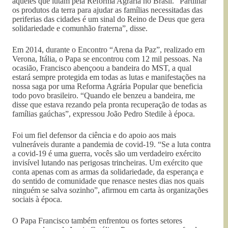
àqueles que lutam pela Reforma Agrária no Brasil. “Partilhar
os produtos da terra para ajudar as famílias necessitadas das
periferias das cidades é um sinal do Reino de Deus que gera
solidariedade e comunhão fraterna”, disse.
Em 2014, durante o Encontro “Arena da Paz”, realizado em
Verona, Itália, o Papa se encontrou com 12 mil pessoas. Na
ocasião, Francisco abençoou a bandeira do MST, a qual
estará sempre protegida em todas as lutas e manifestações na
nossa saga por uma Reforma Agrária Popular que beneficia
todo povo brasileiro. “Quando ele benzeu a bandeira, me
disse que estava rezando pela pronta recuperação de todas as
famílias gaúchas”, expressou João Pedro Stedile à época.
Foi um fiel defensor da ciência e do apoio aos mais
vulneráveis durante a pandemia de covid-19. “Se a luta contra
a covid-19 é uma guerra, vocês são um verdadeiro exército
invisível lutando nas perigosas trincheiras. Um exército que
conta apenas com as armas da solidariedade, da esperança e
do sentido de comunidade que renasce nestes dias nos quais
ninguém se salva sozinho”, afirmou em carta às organizações
sociais à época.
O Papa Francisco também enfrentou os fortes setores