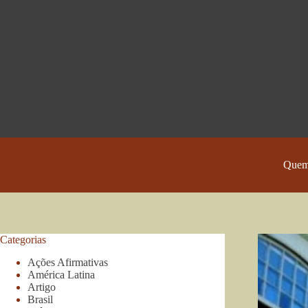
Pular
para
o
conteúdo
Quem
Categorias
Ações Afirmativas
América Latina
Artigo
Brasil