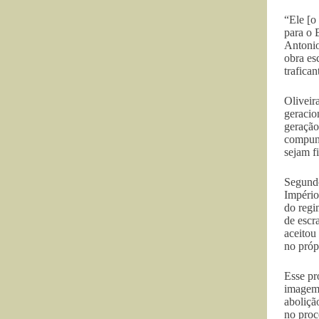
“Ele [o
para o 
Antonio
obra es
trafica
Oliveir
geracio
geração
compunh
sejam f
Segundo
Império
do regi
de escr
aceitou
no próp
Esse pr
imagem 
aboliçã
no proc