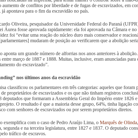
o aumento de conflitos por liberdade e de fugas de escravizados, em co
, já apontava para o fim da escravidão no país.
cardo Oliveira, pesquisador da Universidade Federal do Paraná (UFPR)
ei Áurea fosse aprovada rapidamente: ela foi aprovada na Câmara e n
pidez foi “evitar uma reação do núcleo duro mais conservador e reacionári
[parlamentares] mudaram de posição ao verificarem que a abolição seria
 aponta um grande número de alforrias nos anos anteriores à abolição
as entre março de 1887 e 1888. Muitas, inclusive, eram anunciadas para
amento do escravizado”.
nding” nos últimos anos da escravidão
isa classificou os parlamentares em três categorias: aqueles que foram 
s de proprietários de escravizados e os que não tinham registros conclus
 deputados que formaram a Assembleia Geral do Império entre 1826 e 
 projeto. O resultado é que a maioria desse grupo, 64%, tinha ligação c
sco com senhores de escravizados ou por serem proprietários diretos.
 exemplifica com o caso de Pedro Araújo Lima, o
Marquês de Olinda
a, segunda e na terceira legislatura, entre 1827 e 1837. O deputado cons
pelo tráfico de escravos.