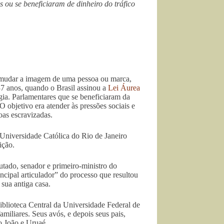
 ou se beneficiaram de dinheiro do tráfico
 mudar a imagem de uma pessoa ou marca,
37 anos, quando o Brasil assinou a
Lei Áurea
égia. Parlamentares que se beneficiaram da
 objetivo era atender às pressões sociais e
oas escravizadas.
a Universidade Católica do Rio de Janeiro
ição.
utado, senador e primeiro-ministro do
cipal articulador” do processo que resultou
sua antiga casa.
iblioteca Central da Universidade Federal de
miliares. Seus avós, e depois seus pais,
o João e Uruaé.