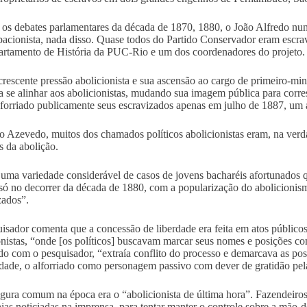
os debates parlamentares da década de 1870, 1880, o João Alfredo nunc
acionista, nada disso. Quase todos do Partido Conservador eram escra
rtamento de História da PUC-Rio e um dos coordenadores do projeto.
rescente pressão abolicionista e sua ascensão ao cargo de primeiro-min
a se alinhar aos abolicionistas, mudando sua imagem pública para corr
lforriado publicamente seus escravizados apenas em julho de 1887, um 
 Azevedo, muitos dos chamados políticos abolicionistas eram, na verdad
s da abolição.
 uma variedade considerável de casos de jovens bacharéis afortunados 
só no decorrer da década de 1880, com a popularização do abolicionism
zados”.
isador comenta que a concessão de liberdade era feita em atos públicos
onistas, “onde [os políticos] buscavam marcar seus nomes e posições com
do com o pesquisador, “extraía conflito do processo e demarcava as pos
rdade, o alforriado como personagem passivo com dever de gratidão pel
igura comum na época era o “abolicionista de última hora”. Fazendeiros
ias noticiadas na imprensa, para tentar manter o controle sobre a mão-de