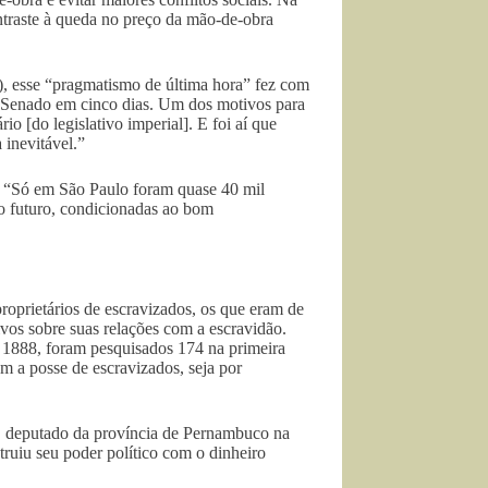
ntraste à queda no preço da mão-de-obra
, esse “pragmatismo de última hora” fez com
o Senado em cinco dias. Um dos motivos para
o [do legislativo imperial]. E foi aí que
 inevitável.”
. “Só em São Paulo foram quase 40 mil
 o futuro, condicionadas ao bom
proprietários de escravizados, os que eram de
ivos sobre suas relações com a escravidão.
1888, foram pesquisados 174 na primeira
om a posse de escravizados, seja por
, deputado da província de Pernambuco na
truiu seu poder político com o dinheiro