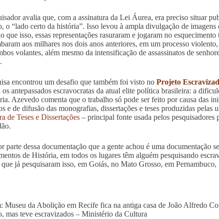
isador avalia que, com a assinatura da Lei Áurea, era preciso situar pu
o, o “lado certo da história”. Isso levou à ampla divulgação de imagens 
o que isso, essas representações rasuraram e jogaram no esquecimento 
baram aos milhares nos dois anos anteriores, em um processo violento, 
mbos volantes, além mesmo da intensificação de assassinatos de senhores
.
isa encontrou um desafio que também foi visto no
Projeto Escraviza
os antepassados escravocratas da atual elite política brasileira: a dific
ória. Azevedo comenta que o trabalho só pode ser feito por causa das in
cos e de difusão das monografias, dissertações e teses produzidas pelas
ira de Teses e Dissertações
– principal fonte usada pelos pesquisadores
dão.
r parte dessa documentação que a gente achou é uma documentação sec
mentos de História, em todos os lugares têm alguém pesquisando escr
 que já pesquisaram isso, em Goiás, no Mato Grosso, em Pernambuco,
 Museu da Abolição em Recife fica na antiga casa de João Alfredo Corr
o, mas teve escravizados – Ministério da Cultura