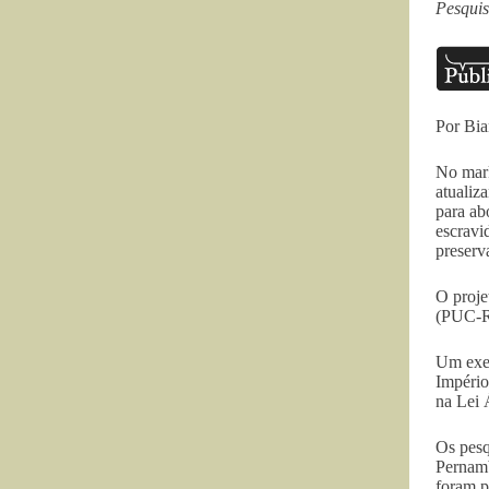
Pesquis
Por Bia
No mark
atualiz
para ab
escravi
preserv
O proje
(PUC-Ri
Um exem
Império
na Lei 
Os pesq
Pernamb
foram p