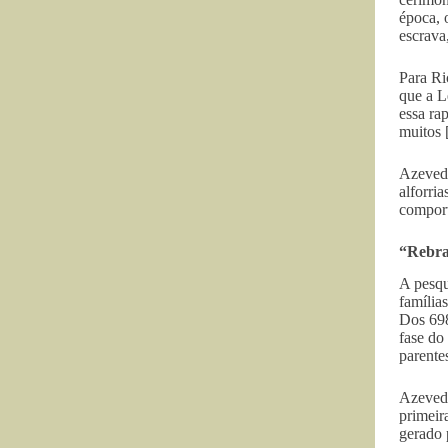
época, 
escrava
Para Ri
que a L
essa ra
muitos 
Azevedo
alforri
comport
“Rebra
A pesqu
família
Dos 698
fase do
parente
Azevedo
primeir
gerado 