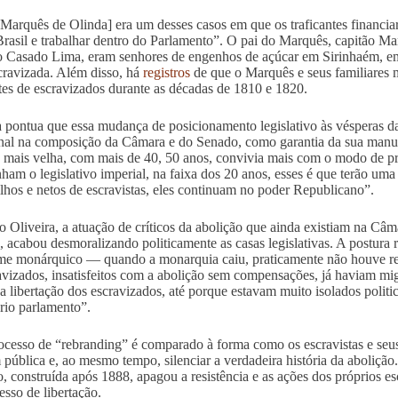
 Marquês de Olinda] era um desses casos em que os traficantes financia
Brasil e trabalhar dentro do Parlamento”. O pai do Marquês, capitão M
 Casado Lima, eram senhores de engenhos de açúcar em Sirinhaém, 
cravizada. Além disso, há
registros
de que o Marquês e seus familiares 
ntes de escravizados durante as décadas de 1810 e 1820.
a pontua que essa mudança de posicionamento legislativo às vésperas 
nal na composição da Câmara e do Senado, como garantia da sua manu
 mais velha, com mais de 40, 50 anos, convivia mais com o modo de pr
am o legislativo imperial, na faixa dos 20 anos, esses é que terão um
ilhos e netos de escravistas, eles continuam no poder Republicano”.
 Oliveira, a atuação de críticos da abolição que ainda existiam na Câm
, acabou desmoralizando politicamente as casas legislativas. A postura 
me monárquico — quando a monarquia caiu, praticamente não houve resi
avizados, insatisfeitos com a abolição sem compensações, já haviam mi
 a libertação dos escravizados, até porque estavam muito isolados politic
rio parlamento”.
ocesso de “rebranding” é comparado à forma como os escravistas e seus
pública e, ao mesmo tempo, silenciar a verdadeira história da aboliçã
o, construída após 1888, apagou a resistência e as ações dos próprios 
esso de libertação.