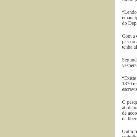
“Lendo 
emancip
do Depa
Com a c
passou 
tenha a
Segundo
véspera
“Existe
1870 e 
escravi
O pesqu
abolici
de acor
da libe
Outra f
cerimôn