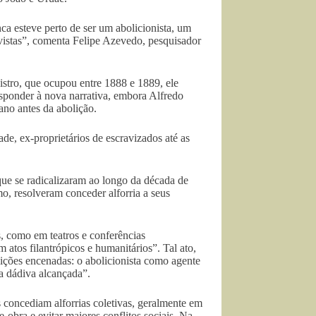
a esteve perto de ser um abolicionista, um
vistas”, comenta Felipe Azevedo, pesquisador
istro, que ocupou entre 1888 e 1889, ele
esponder à nova narrativa, embora Alfredo
ano antes da abolição.
e, ex-proprietários de escravizados até as
que se radicalizaram ao longo da década de
o, resolveram conceder alforria a seus
, como em teatros e conferências
 atos filantrópicos e humanitários”. Tal ato,
ições encenadas: o abolicionista como agente
a dádiva alcançada”.
 concediam alforrias coletivas, geralmente em
-obra e evitar maiores conflitos sociais. Na