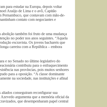
ram para estudar na Europa, depois voltar
anoel Araújo de Lima e o avô, Capitão
em Pernambuco, que contavam com mão-de-
mantinham contato com negociantes e
da abolição também foi fruto de uma mudança
tenção no poder nos anos seguintes. “Aquela
odução escravista. Os jovens bachareis que
a longa carreira com a República – embora
ara e no Senado no último legislativo do
reacionária contribuiu para o enfraquecimento
stência nas províncias, pois muitos senhores
grado para a oposição. “A classe dominante
amente na sociedade, nas instituições e afinal
 aliados conseguiram reconfigurar sua
o. Azevedo argumenta que a memória oficial da
escravizados, que desempenharam papel central