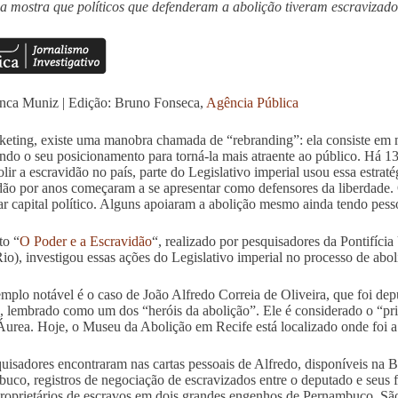
a mostra que políticos que defenderam a abolição tiveram escravizados
nca Muniz | Edição: Bruno Fonseca,
Agência Pública
eting, existe uma manobra chamada de “rebranding”: ela consiste em
ando o seu posicionamento para torná-la mais atraente ao público. Há 1
olir a escravidão no país, parte do Legislativo imperial usou essa estrat
dão por anos começaram a se apresentar como defensores da liberdade. O
ar capital político. Alguns apoiaram a abolição mesmo ainda tendo pess
to “
O Poder e a Escravidão
“, realizado por pesquisadores da Pontifíci
o), investigou essas ações do Legislativo imperial no processo de abol
plo notável é o caso de João Alfredo Correia de Oliveira, que foi dep
, lembrado como um dos “heróis da abolição”. Ele é considerado o “prin
Áurea. Hoje, o Museu da Abolição em Recife está localizado onde foi a 
uisadores encontraram nas cartas pessoais de Alfredo, disponíveis na B
uco, registros de negociação de escravizados entre o deputado e seus fa
roprietários de escravos em dois grandes engenhos de Pernambuco, Sã