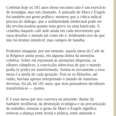
Celebrar hoje os 181 anos desse encontro não é um exercício
de nostalgia, mas um chamado. A amizade de Marx e Engels
foi também um gesto político: mostrou que a crítica radical
precisa do diálogo, que a solidariedade intelectual pode ser
tão revolucionária quanto uma greve ou uma barricada. A
centelha daquele café arde ainda em cada movimento que
ousa desafiar o mundo tal como ele é, lembrando-nos de que
não há destino imutável, mas campos de batalha.
Podemos imaginar, por um instante, aquela mesa do Café de
la Régence ainda posta, em alguma dobra da memória
coletiva. Sobre ela repousam as anotações dispersas, os
olhares cúmplices, a convicção silenciosa de que o mundo
podia (e pode) ser transformado. Sentar-se novamente a essa
mesa é a tarefa de cada geração. Pois se os filósofos, até
então, haviam apenas interpretado o mundo de maneiras
diversas, foi ali, há 181 anos, que dois pensadores decidiram
transformá-lo — juntos.
E é essa mesa que nos convoca no presente: diante da
barbárie neoliberal, da destruição ecológica e da precarização
do trabalho, retomar o gesto de Marx e Engels significa
renovar a aliança entre teoria e prática, entre amizade e