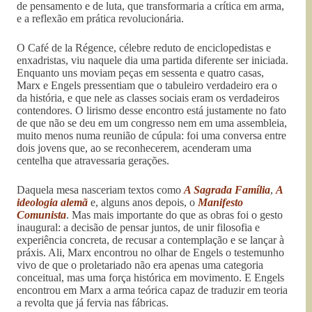
de pensamento e de luta, que transformaria a crítica em arma,
e a reflexão em prática revolucionária.
O Café de la Régence, célebre reduto de enciclopedistas e
enxadristas, viu naquele dia uma partida diferente ser iniciada.
Enquanto uns moviam peças em sessenta e quatro casas,
Marx e Engels pressentiam que o tabuleiro verdadeiro era o
da história, e que nele as classes sociais eram os verdadeiros
contendores. O lirismo desse encontro está justamente no fato
de que não se deu em um congresso nem em uma assembleia,
muito menos numa reunião de cúpula: foi uma conversa entre
dois jovens que, ao se reconhecerem, acenderam uma
centelha que atravessaria gerações.
Daquela mesa nasceriam textos como
A Sagrada Família
,
A
ideologia alemã
e, alguns anos depois, o
Manifesto
Comunista
. Mas mais importante do que as obras foi o gesto
inaugural: a decisão de pensar juntos, de unir filosofia e
experiência concreta, de recusar a contemplação e se lançar à
práxis. Ali, Marx encontrou no olhar de Engels o testemunho
vivo de que o proletariado não era apenas uma categoria
conceitual, mas uma força histórica em movimento. E Engels
encontrou em Marx a arma teórica capaz de traduzir em teoria
a revolta que já fervia nas fábricas.