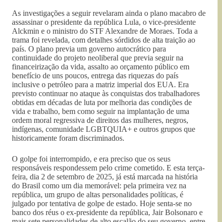
As investigações a seguir revelaram ainda o plano macabro de
assassinar o presidente da república Lula, o vice-presidente
Alckmin e o ministro do STF Alexandre de Moraes. Toda a
trama foi revelada, com detalhes sórdidos de alta traição ao
país. O plano previa um governo autocrático para
continuidade do projeto neoliberal que previa seguir na
financeirização da vida, assalto ao orçamento público em
benefício de uns poucos, entrega das riquezas do país
inclusive o petróleo para a matriz imperial dos EUA. Era
previsto continuar no ataque às conquistas dos trabalhadores
obtidas em décadas de luta por melhoria das condições de
vida e trabalho, bem como seguir na implantação de uma
ordem moral regressiva de direitos das mulheres, negros,
indígenas, comunidade LGBTQUIA+ e outros grupos que
historicamente foram discriminados.
O golpe foi interrompido, e era preciso que os seus
responsáveis respondessem pelo crime cometido. E esta terça-
feira, dia 2 de setembro de 2025, já está marcada na história
do Brasil como um dia memorável: pela primeira vez na
república, um grupo de altas personalidades políticas, é
julgado por tentativa de golpe de estado. Hoje senta-se no
banco dos réus o ex-presidente da república, Jair Bolsonaro e
mais sete personalidades de alto escalão do seu governo, entre