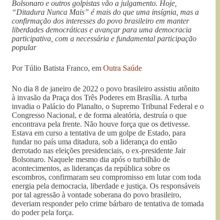
Bolsonaro e outros golpistas vão a julgamento. Hoje,
“Ditadura Nunca Mais” é mais do que uma insígnia, mas a
confirmação dos interesses do povo brasileiro em manter
liberdades democráticas e avançar para uma democracia
participativa, com a necessária e fundamental participação
popular
Por Túlio Batista Franco, em
Outra Saúde
No dia 8 de janeiro de 2022 o povo brasileiro assistiu atônito
à invasão da Praça dos Três Poderes em Brasília. A turba
invadia o Palácio do Planalto, o Supremo Tribunal Federal e o
Congresso Nacional, e de forma aleatória, destruía o que
encontrava pela frente. Não houve força que os detivesse.
Estava em curso a tentativa de um golpe de Estado, para
fundar no país uma ditadura, sob a liderança do então
derrotado nas eleições presidenciais, o ex-presidente Jair
Bolsonaro. Naquele mesmo dia após o turbilhão de
acontecimentos, as lideranças da república sobre os
escombros, confirmaram seu compromisso em lutar com toda
energia pela democracia, liberdade e justiça. Os responsáveis
por tal agressão à vontade soberana do povo brasileiro,
deveriam responder pelo crime bárbaro de tentativa de tomada
do poder pela força.