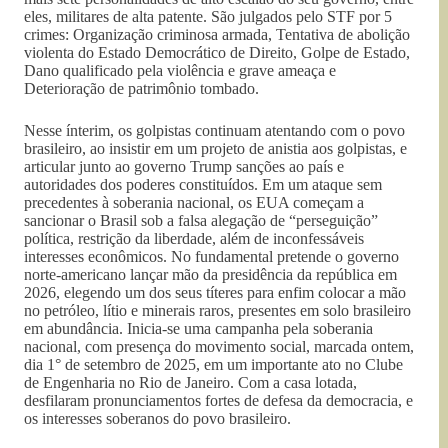
eles, militares de alta patente. São julgados pelo STF por 5
crimes: Organização criminosa armada, Tentativa de abolição
violenta do Estado Democrático de Direito, Golpe de Estado,
Dano qualificado pela violência e grave ameaça e
Deterioração de patrimônio tombado.
Nesse ínterim, os golpistas continuam atentando com o povo
brasileiro, ao insistir em um projeto de anistia aos golpistas, e
articular junto ao governo Trump sanções ao país e
autoridades dos poderes constituídos. Em um ataque sem
precedentes à soberania nacional, os EUA começam a
sancionar o Brasil sob a falsa alegação de “perseguição”
política, restrição da liberdade, além de inconfessáveis
interesses econômicos. No fundamental pretende o governo
norte-americano lançar mão da presidência da república em
2026, elegendo um dos seus títeres para enfim colocar a mão
no petróleo, lítio e minerais raros, presentes em solo brasileiro
em abundância. Inicia-se uma campanha pela soberania
nacional, com presença do movimento social, marcada ontem,
dia 1° de setembro de 2025, em um importante ato no Clube
de Engenharia no Rio de Janeiro. Com a casa lotada,
desfilaram pronunciamentos fortes de defesa da democracia, e
os interesses soberanos do povo brasileiro.