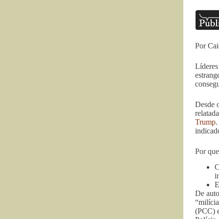
Por Cai
Líderes
estrang
consegu
Desde o
relatad
Trump
.
indicad
Por que
C
i
E
De auto
“milíci
(PCC) e