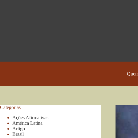
Pular
para
o
conteúdo
Quem
Categorias
Ações Afirmativas
América Latina
Artigo
Brasil