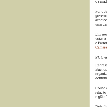
o senad
Por out
governo
acontec
uma dem
Em agos
votar o
e Pasto
Câmara
PCC es
Represe
Buenos 
organiz
doutrina
Coube a
relação
região 
Dois di