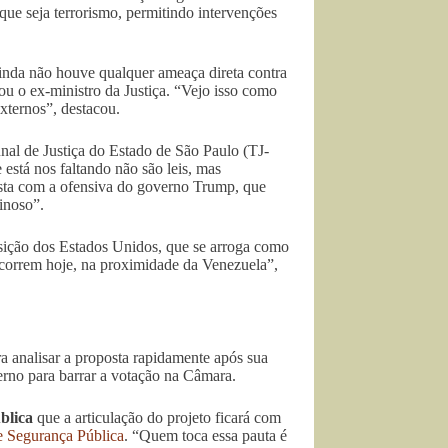
ue seja terrorismo, permitindo intervenções
inda não houve qualquer ameaça direta contra
mou o ex-ministro da Justiça. “Vejo isso como
xternos”, destacou.
unal de Justiça do Estado de São Paulo (TJ-
está nos faltando não são leis, mas
oposta com a ofensiva do governo Trump, que
inoso”.
posição dos Estados Unidos, que se arroga como
 ocorrem hoje, na proximidade da Venezuela”,
a analisar a proposta rapidamente após sua
rno para barrar a votação na Câmara.
blica
que a articulação do projeto ficará com
e Segurança Pública
. “Quem toca essa pauta é