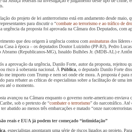
 e da Justiça federais na investigação e julgamento deste tipo de crime, 
s.
ulação do projeto de lei antiterrorismo está em andamento desde maio,
representantes para discutir o “
combate ao terrorismo e ao tráfico de dr
a urgência da proposta foi aprovada na Câmara dos Deputados, com ap
rimento que deu origem à urgência contou com
assinaturas
dos líderes
a Casa à época – os deputados Doutor Luizinho (PP-RJ), Pedro Lucas
o Abramo (Republicanos-MG), Isnaldo Bulhões Jr. (MDB-AL) e Antôni
ós a aprovação da urgência, Danilo Forte, autor da proposta, rejeitou q
ou risco à soberania nacional. À
Pública
, o deputado Danilo Forte di
não me importo com Trump e nem sei onde ele mora. A proposta é para 
do para rebater as críticas de especialistas sobre a facilitação de uma 
eu até o momento.
sta avançou na Câmara enquanto o governo norte-americano enviava ca
 Caribe, sob o pretexto de “
combater o terrorismo
” do narcotráfico. At
 ter abatido ao menos três embarcações e matado “onze narcoterroristas
 são reais e EUA já podem ter começado “intimidação”
ica
, especialistas apontaram uma série de riscos ligados ao projeto. Pa