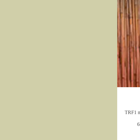
TRF1 ma
6