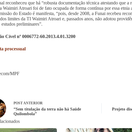
nal reconheceu que há “robusta documentação técnica atestando que a r
a Waimiri Atroari foi de fato ocupada de forma contínua por essa etnia 
missão do Estado é manifesta, “pois, desde 2008, a Funai recebeu re
 dos limites da TI Waimiri Atroari e, passados anos, não adotou providê
o estudos preliminares”.
ão Cível nº 0006772-60.2013.4.01.3200
ta processual
Secom/MPF
POST
ANTERIOR
“Sem titulação da terra não há Saúde
Projeto dis
Quilombola”
elacionados