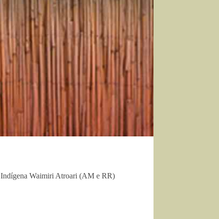
 Indígena Waimiri Atroari (AM e RR)