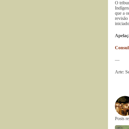
O tribu
Indígen
que a o
revisão
iniciad
Apelaç
Consul
—
Arte: 
Posts r