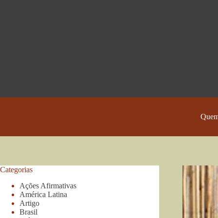
Pular
para
o
conteúdo
Quem
Categorias
Ações Afirmativas
América Latina
Artigo
Brasil