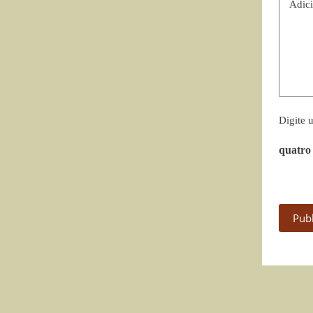
Adici
Digite 
quatro
Pub