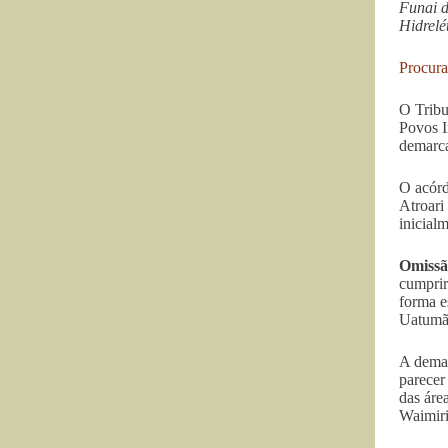
Funai d
Hidrelé
Procura
O Tribu
Povos I
demarca
O acórd
Atroari
inicial
Omissão
cumprir
forma e
Uatumã
A demar
parecer
das áre
Waimiri