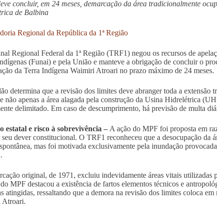
eve concluir, em 24 meses, demarcação da área tradicionalmente ocup
trica de Balbina
doria Regional da República da 1ª Região
nal Regional Federal da 1ª Região (TRF1) negou os recursos de apela
ndígenas (Funai) e pela União e manteve a obrigação de concluir o proc
ção da Terra Indígena Waimiri Atroari no prazo máximo de 24 meses.
ão determina que a revisão dos limites deve abranger toda a extensão 
 e não apenas a área alagada pela construção da Usina Hidrelétrica (
mente delimitado. Em caso de descumprimento, há previsão de multa diá
 estatal e risco à sobrevivência –
A ação do MPF foi proposta em raz
 seu dever constitucional. O TRF1 reconheceu que a desocupação da ár
spontânea, mas foi motivada exclusivamente pela inundação provocada 
.
cação original, de 1971, excluiu indevidamente áreas vitais utilizadas 
 do MPF destacou a existência de fartos elementos técnicos e antropol
as atingidas, ressaltando que a demora na revisão dos limites coloca em r
 Atroari.