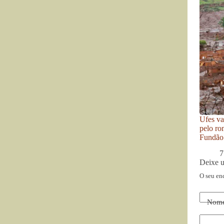
Ufes va
pelo ro
Fundão
7
Deixe 
O seu en
Nom