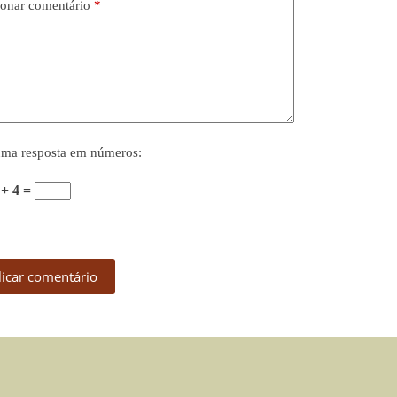
onar comentário
*
uma resposta em números:
 + 4 =
licar comentário