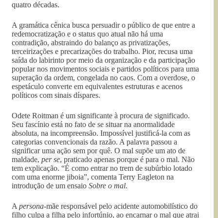
quatro décadas.
A gramática cênica busca persuadir o público de que entre a
redemocratização e o status quo atual não há uma
contradição, abstraindo do balanço as privatizações,
terceirizações e precarizações do trabalho. Pior, recusa uma
saída do labirinto por meio da organização e da participação
popular nos movimentos sociais e partidos políticos para uma
superação da ordem, congelada no caos. Com a overdose, o
espetáculo converte em equivalentes estruturas e acenos
políticos com sinais díspares.
Odete Roitman é um significante à procura de significado.
Seu fascínio está no fato de se situar na anormalidade
absoluta, na incompreensão. Impossível justificá-la com as
categorias convencionais da razão. A palavra passou a
significar uma ação sem por quê. O mal supõe um ato de
maldade,
per se
, praticado apenas porque é para o mal. Não
tem explicação. “É como entrar no trem de subúrbio lotado
com uma enorme jiboia”, comenta Terry Eagleton na
introdução de um ensaio
Sobre o mal
.
A
persona
-mãe responsável pelo acidente automobilístico do
filho culpa a filha pelo infortúnio, ao encarnar o mal que atrai