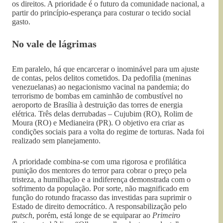
os direitos. A prioridade é o futuro da comunidade nacional, a
partir do princípio-esperança para costurar o tecido social
gasto.
No vale de lágrimas
Em paralelo, há que encarcerar o inominável para um ajuste
de contas, pelos delitos cometidos. Da pedofilia (meninas
venezuelanas) ao negacionismo vacinal na pandemia; do
terrorismo de bombas em caminhão de combustível no
aeroporto de Brasília à destruição das torres de energia
elétrica. Três delas derrubadas – Cujubim (RO), Rolim de
Moura (RO) e Medianeira (PR). O objetivo era criar as
condições sociais para a volta do regime de torturas. Nada foi
realizado sem planejamento.
A prioridade combina-se com uma rigorosa e profilática
punição dos mentores do terror para cobrar o preço pela
tristeza, a humilhação e a indiferença demonstrada com o
sofrimento da população. Por sorte, não magnificado em
função do rotundo fracasso das investidas para suprimir o
Estado de direito democrático. A responsabilização pelo
putsch
, porém, está longe de se equiparar ao
Primeiro