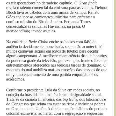
os telespectadores no derradeiro capítulo. O
Gran finale
revela o talento comercial da emissora para as vendas. Debora
Bloch lava os cabelos com uma marca de xampu. Renato
Góes enaltece as camionetes utilitárias para enfrentar o
confuso trânsito do Rio de Janeiro. Fernanda Torres
comercializa as sandálias Havaianas, na praia. O
merchandising
invade as telas.
Na euforia, a
Rede Globo
enche os bolsos com 64% de
audiência devidamente monetizada, o que não acontecia há
muitos carnavais sequer em jogos de futebol para decidir
algum campeonato. A medíocre concorrência disputa horários
da poderosa grade da televisão, por exemplo, frente o lixo dos
entretenimentos oferecidos nas tediosas tardes de domingo. O
espectro do mal mobiliza mais as emoções das pessoas do que
um gol no encerramento de uma partida empatada até os
acréscimos.
Conforme o presidente Lula da Silva em redes sociais, no
coração da brasilidade o mal é a brutal desigualdade social.
Trata-se da ciranda financeira, das
big techs
, dos bilionários e
do Congresso que reluta em taxar os ricos e incluir os pobres
no Orçamento da União. A direita mantém hábitos do período
colonial-escravista, ao flertar com a segregação e sequestrar