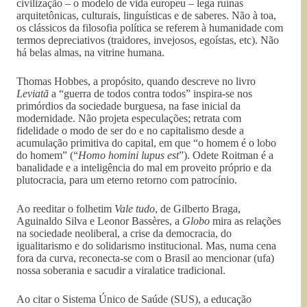
civilização – o modelo de vida europeu – lega ruínas
arquitetônicas, culturais, linguísticas e de saberes. Não à toa,
os clássicos da filosofia política se referem à humanidade com
termos depreciativos (traidores, invejosos, egoístas, etc). Não
há belas almas, na vitrine humana.
Thomas Hobbes, a propósito, quando descreve no livro
Leviatã
a “guerra de todos contra todos” inspira-se nos
primórdios da sociedade burguesa, na fase inicial da
modernidade. Não projeta especulações; retrata com
fidelidade o modo de ser do e no capitalismo desde a
acumulação primitiva do capital, em que “o homem é o lobo
do homem” (“
Homo homini lupus est
”). Odete Roitman é a
banalidade e a inteligência do mal em proveito próprio e da
plutocracia, para um eterno retorno com patrocínio.
Ao reeditar o folhetim
Vale tudo
, de Gilberto Braga,
Aguinaldo Silva e Leonor Bassères, a
Globo
mira as relações
na sociedade neoliberal, a crise da democracia, do
igualitarismo e do solidarismo institucional. Mas, numa cena
fora da curva, reconecta-se com o Brasil ao mencionar (ufa)
nossa soberania e sacudir a viralatice tradicional.
Ao citar o Sistema Único de Saúde (SUS), a educação