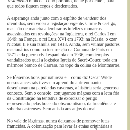
Testamento
bíblico. “Olho por olho, dente por dente”, para
que todos fiquem cegos e desdentados.
A esperança anda junto com o espírito de
vendetta
dos
ofendidos, sem violar a legislação vigente. Crime & castigo,
mas não de maneira a lembrar os infelizes monarcas
assassinados em revoluções: na Inglaterra, o rei Carlos I em
1649; na França, o rei Luiz XVI em 1793; na Rússia, o czar
Nicolau II e sua família em 1918. Ainda, sem vitimar pastores
reacionários como na insurreição da Comuna de Paris em
1871 e da guerra civil espanhola em 1936, com templos
vandalizados qual a logística Igreja de Sacré-Couer, toda em
mármore branco de Carrara, no topo da colina de Montmartre.
Se fôssemos bons por natureza e – como diz Oscar Wilde –
nossos ancestrais tivessem aprendido a rir enquanto
desenhavam na parede das cavernas, a história seria generosa
conosco. Sem o consolo, conjugamos mágoas com a letra fria
da Constituição na tentativa de exorcizar o perigo
representado pelas botas do obscurantismo, da truculência e
soberba castrenses. Sem anistia aos anjos do mal.
No vale de lágrimas, nunca deixamos de promover lutas
fratricidas. A colonização para levar às etnias originárias a