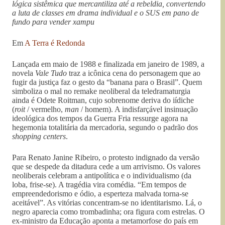
lógica sistêmica que mercantiliza até a rebeldia, convertendo
a luta de classes em drama individual e o SUS em pano de
fundo para vender xampu
Em
A Terra é Redonda
Lançada em maio de 1988 e finalizada em janeiro de 1989, a
novela
Vale Tudo
traz a icônica cena do personagem que ao
fugir da justiça faz o gesto da “banana para o Brasil”. Quem
simboliza o mal no remake neoliberal da teledramaturgia
ainda é Odete Roitman, cujo sobrenome deriva do iídiche
(
roit
/ vermelho,
man
/ homem). A indisfarçável insinuação
ideológica dos tempos da Guerra Fria ressurge agora na
hegemonia totalitária da mercadoria, segundo o padrão dos
shopping centers
.
Para Renato Janine Ribeiro, o protesto indignado da versão
que se despede da ditadura cede a um arrivismo. Os valores
neoliberais celebram a antipolítica e o individualismo (da
loba, frise-se). A tragédia vira comédia. “Em tempos de
empreendedorismo e ódio, a esperteza malvada torna-se
aceitável”. As vitórias concentram-se no identitarismo. Lá, o
negro aparecia como trombadinha; ora figura com estrelas. O
ex-ministro da Educação aponta a metamorfose do país em