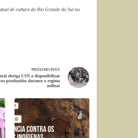
adual de cultura do Rio Grande do Sul no
PRÓXIMO
POST
eral obriga CSN a disponibilizar
vos produzidos durante o regime
militar