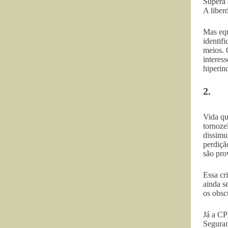
Supera 
A liber
Mas equ
identif
meios. O
interess
hiperin
2.
Vida qu
tornoze
dissimu
perdiçã
são pro
Essa cr
ainda s
os obsc
Já a CP
Seguran