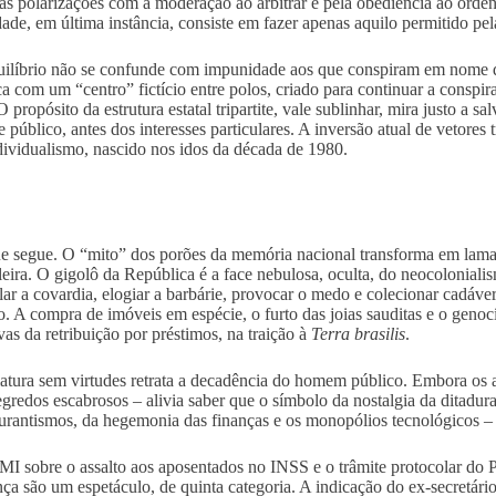
as polarizações com a moderação ao arbitrar e pela obediência ao ordena
dade, em última instância, consiste em fazer apenas aquilo permitido pela
ilíbrio não se confunde com impunidade aos que conspiram em nome
ica com um “centro” fictício entre polos, criado para continuar a conspi
 propósito da estrutura estatal tripartite, vale sublinhar, mira justo a 
e público, antes dos interesses particulares. A inversão atual de vetores
dividualismo, nascido nos idos da década de 1980.
e segue. O “mito” dos porões da memória nacional transforma em lama
leira. O gigolô da República é a face nebulosa, oculta, do neocolonial
lar a covardia, elogiar a barbárie, provocar o medo e colecionar cadávere
o. A compra de imóveis em espécie, o furto das joias sauditas e o gen
vas da retribuição por préstimos, na traição à
Terra brasilis
.
iatura sem virtudes retrata a decadência do homem público. Embora os 
egredos escabrosos – alivia saber que o símbolo da nostalgia da ditadura 
urantismos, da hegemonia das finanças e os monopólios tecnológicos – n
MI sobre o assalto aos aposentados no INSS e o trâmite protocolar do Pr
ça são um espetáculo, de quinta categoria. A indicação do ex-secretári