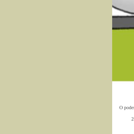
O poder
2