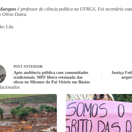
Marques
é professor de ciência política na UFRGS. Foi secretário est
 Olívio Dutra.
ão: Lila
POST
ANTERIOR
Após audiência pública com comunidades
Justiça Fed
tradicionais, MPF libera retomada das
arqui
obras no Mirante do Pai Vitório em Búzios
elacionados