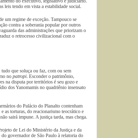
mento do executivo, legislativo e judiciário.
s leis tendo em vista a estabilidade social.
 de um regime de exceção. Tampouco se
ração contra a soberania popular por outros
salvaguarda das administrações que priorizam o
 traduz o retrocesso civilizacional com o
 tudo que soluça ou faz, com ou sem
ismo no
patropi
. Esconder o patrimônio,
s na disputa por territórios é seu gozo e
ocídio dos Yanomamis no quadriênio insensato
armários do Palácio do Planalto contenham
e as torturas, do reacionarismo teocrático e
ão sairá impune. A justiça tarda, mas chega.
ojeto de Lei do Ministério da Justiça e da
o do governador de São Paulo à relatoria do