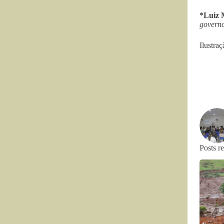
*Luiz 
governo
Ilustraç
Posts r