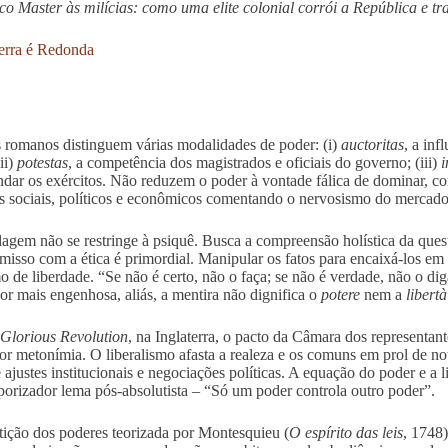
o Master às milícias: como uma elite colonial corrói a República e t
erra é Redonda
 romanos distinguem várias modalidades de poder: (i)
auctoritas
, a inf
ii)
potestas
, a competência dos magistrados e oficiais do governo; (iii)
dar os exércitos. Não reduzem o poder à vontade fálica de dominar, co
os sociais, políticos e econômicos comentando o nervosismo do mercado
agem não se restringe à psiquê. Busca a compreensão holística da ques
isso com a ética é primordial. Manipular os fatos para encaixá-los em
o de liberdade. “Se não é certo, não o faça; se não é verdade, não o di
Por mais engenhosa, aliás, a mentira não dignifica o
potere
nem a
libertà
Glorious Revolution
, na Inglaterra, o pacto da Câmara dos representa
or metonímia. O liberalismo afasta a realeza e os comuns em prol de no
 ajustes institucionais e negociações políticas. A equação do poder e a
orizador lema pós-absolutista – “Só um poder controla outro poder”.
rtição dos poderes teorizada por Montesquieu (
O espírito das leis
, 1748)