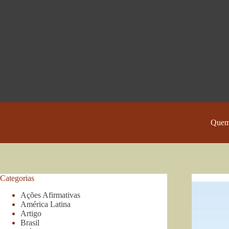
Pular
para
o
conteúdo
Quem
Categorias
Ações Afirmativas
América Latina
Artigo
Brasil