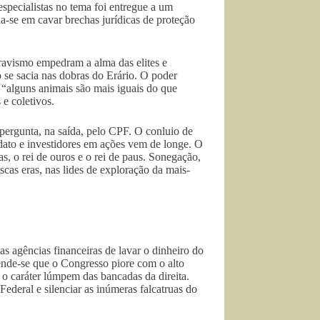
pecialistas no tema foi entregue a um
-se em cavar brechas jurídicas de proteção
ravismo empedram a alma das elites e
 se sacia nas dobras do Erário. O poder
, “alguns animais são mais iguais do que
 e coletivos.
 pergunta, na saída, pelo CPF. O conluio de
ndato e investidores em ações vem de longe. O
s, o rei de ouros e o rei de paus. Sonegação,
scas eras, nas lides de exploração da mais-
as agências financeiras de lavar o dinheiro do
e-se que o Congresso piore com o alto
 o caráter lúmpem das bancadas da direita.
Federal e silenciar as inúmeras falcatruas do