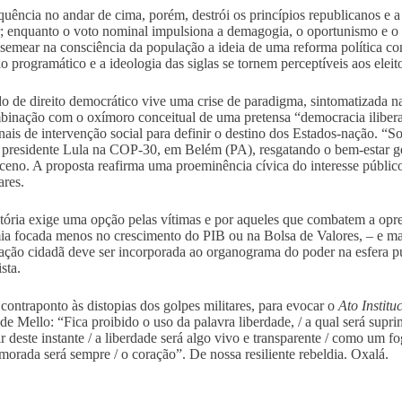
quência no andar de cima, porém, destrói os princípios republicanos e 
; enquanto o voto nominal impulsiona a demagogia, o oportunismo e o 
 semear na consciência da população a ideia de uma reforma política com
o programático e a ideologia das siglas se tornem perceptíveis aos elei
o de direito democrático vive uma crise de paradigma, sintomatizada n
inação com o oxímoro conceitual de uma pretensa “democracia iliberal”.
anais de intervenção social para definir o destino dos Estados-nação. “So
 presidente Lula na COP-30, em Belém (PA), resgatando o bem-estar ge
ceno. A proposta reafirma uma proeminência cívica do interesse público
ares.
stória exige uma opção pelas vítimas e por aqueles que combatem a o
a focada menos no crescimento do PIB ou na Bolsa de Valores, – e ma
pação cidadã deve ser incorporada ao organograma do poder na esfera púb
ista.
ontraponto às distopias dos golpes militares, para evocar o
Ato Instit
de Mello: “Fica proibido o uso da palavra liberdade, / a qual será supri
ir deste instante / a liberdade será algo vivo e transparente / como um f
 morada será sempre / o coração”. De nossa resiliente rebeldia. Oxalá.