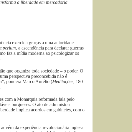
ransforma a liberdade em mercadoria
luência exercida graças a uma autoridade
imperium
, a ascendência para declarar guerras
mo faz a mídia moderna ao psicologizar os
.
tão que organiza toda sociedade – o poder. O
 uma perspectiva preconcebida não é
ga”, pondera Marco Aurélio (
Meditações
, 180
.
ntes com a Monarquia reformada fala pelo
táveis burgueses. O ato de administrar
 liberdade implica acordos em gabinetes, com o
 advém da experiência revolucionária inglesa.