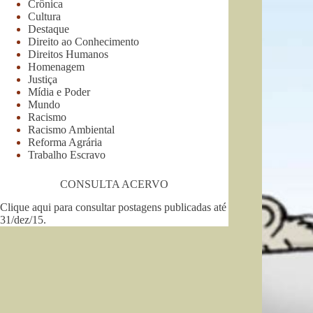
Crônica
Cultura
Destaque
Direito ao Conhecimento
Direitos Humanos
Homenagem
Justiça
Mídia e Poder
Mundo
Racismo
Racismo Ambiental
Reforma Agrária
Trabalho Escravo
CONSULTA ACERVO
Clique aqui para consultar postagens publicadas até
31/dez/15
.