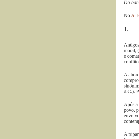
Do banc
No
A T
1.
Antigos
moral; (
e coman
conflit
A abord
comprom
sinônim
d.C.). 
Após a
povo, p
envolve
contemp
A tripa