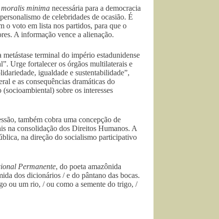
a
moralis minima
necessária para a democracia
personalismo de celebridades de ocasião. É
 o voto em lista nos partidos, para que o
tores. A informação vence a alienação.
a metástase terminal do império estadunidense
 Urge fortalecer os órgãos multilaterais e
lidariedade, igualdade e sustentabilidade”,
ral e as consequências dramáticas do
 (socioambiental) sobre os interesses
pressão, também cobra uma concepção de
is na consolidação dos Direitos Humanos. A
lica, na direção do socialismo participativo
ucional Permanente
, do poeta amazônida
mida dos dicionários / e do pântano das bocas.
ogo ou um rio, / ou como a semente do trigo, /