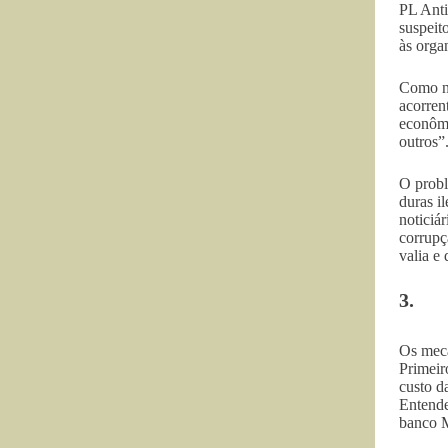
PL Anti
suspeit
às orga
Como na
acorren
econômi
outros”
O probl
duras i
noticiá
corrupç
valia e
3.
Os meca
Primeir
custo d
Entende
banco M