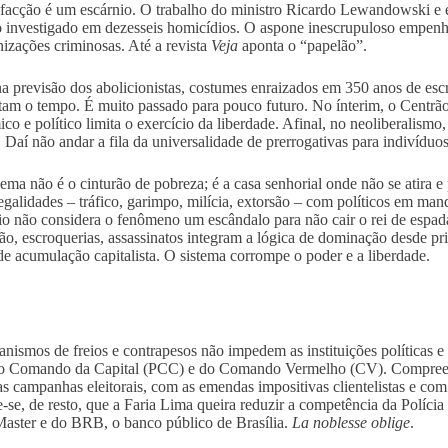
facção é um escárnio. O trabalho do ministro Ricardo Lewandowski e es
o investigado em dezesseis homicídios. O aspone inescrupuloso empenha
nizações criminosas. Até a revista
Veja
aponta o “papelão”.
 previsão dos abolicionistas, costumes enraizados em 350 anos de esc
tam o tempo. É muito passado para pouco futuro. No ínterim, o Centrão
co e político limita o exercício da liberdade. Afinal, no neoliberalismo
. Daí não andar a fila da universalidade de prerrogativas para indivíduos
ema não é o cinturão de pobreza; é a casa senhorial onde não se atira e
legalidades – tráfico, garimpo, milícia, extorsão – com políticos em ma
rio não considera o fenômeno um escândalo para não cair o rei de espada
ão, escroquerias, assassinatos integram a lógica de dominação desde pri
 de acumulação capitalista. O sistema corrompe o poder e a liberdade.
nismos de freios e contrapesos não impedem as instituições políticas e 
o Comando da Capital (PCC) e do Comando Vermelho (CV). Compreend
as campanhas eleitorais, com as emendas impositivas clientelistas e com
-se, de resto, que a Faria Lima queira reduzir a competência da Polícia 
aster e do BRB, o banco público de Brasília.
La noblesse oblige
.