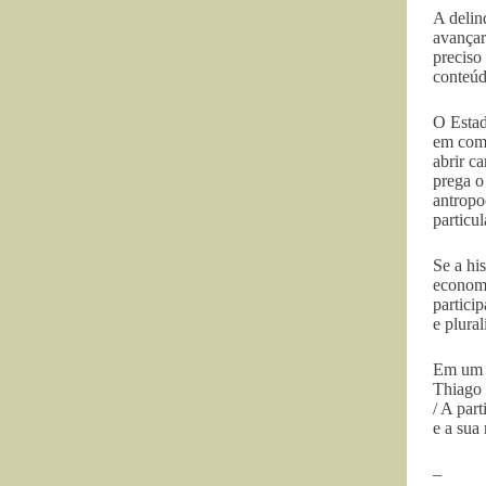
A delin
avançar
preciso
conteúd
O Estad
em comb
abrir c
prega o
antropo
particul
Se a hi
economi
partici
e plural
Em um c
Thiago 
/ A part
e a sua
–