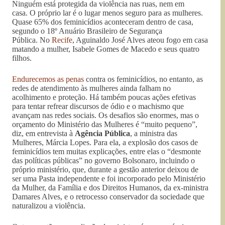
Ninguém está protegida da violência nas ruas, nem em
casa. O próprio lar é o lugar menos seguro para as mulheres.
Quase 65% dos feminicídios aconteceram dentro de casa,
segundo o 18º Anuário Brasileiro de Segurança
Pública. No
Recife
, Aguinaldo José Alves ateou fogo em casa
matando a mulher, Isabele Gomes de Macedo e seus quatro
filhos.
Endurecemos as penas
contra os feminicídios, no entanto, as
redes de atendimento às mulheres ainda falham no
acolhimento e proteção. Há também poucas ações efetivas
para tentar refrear discursos de ódio e o machismo que
avançam nas redes sociais. Os desafios são enormes, mas o
orçamento do Ministério das Mulheres é “muito pequeno”,
diz, em entrevista à
Agência Pública
, a ministra das
Mulheres, Márcia Lopes. Para ela, a explosão dos casos de
feminicídios tem muitas explicações, entre elas o “desmonte
das políticas públicas” no governo Bolsonaro, incluindo o
próprio ministério, que, durante a gestão anterior deixou de
ser uma Pasta independente e foi incorporado pelo Ministério
da Mulher, da Família e dos Direitos Humanos, da ex-ministra
Damares Alves, e o retrocesso conservador da sociedade que
naturalizou a violência.