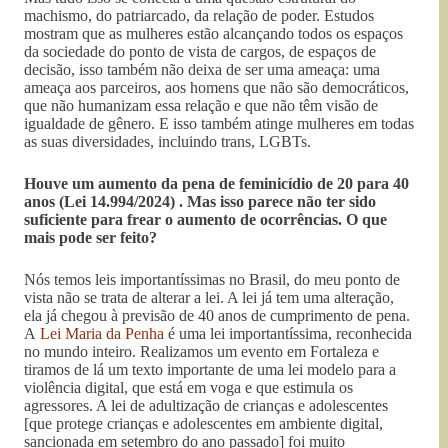
machismo, do patriarcado, da relação de poder. Estudos
mostram que as mulheres estão alcançando todos os espaços
da sociedade do ponto de vista de cargos, de espaços de
decisão, isso também não deixa de ser uma ameaça: uma
ameaça aos parceiros, aos homens que não são democráticos,
que não humanizam essa relação e que não têm visão de
igualdade de gênero. E isso também atinge mulheres em todas
as suas diversidades, incluindo trans, LGBTs.
Houve um aumento da pena de feminicídio de 20 para 40
anos (Lei 14.994/2024) . Mas isso parece não ter sido
suficiente para frear o aumento de ocorrências. O que
mais pode ser feito?
Nós temos leis importantíssimas no Brasil, do meu ponto de
vista não se trata de alterar a lei. A lei já tem uma alteração,
ela já chegou à previsão de 40 anos de cumprimento de pena.
A
Lei Maria da Penha
é uma lei importantíssima, reconhecida
no mundo inteiro. Realizamos um evento em Fortaleza e
tiramos de lá um texto importante de uma lei modelo para a
violência digital, que está em voga e que estimula os
agressores. A lei de adultização de crianças e adolescentes
[que protege crianças e adolescentes em ambiente digital,
sancionada em setembro do ano passado] foi muito