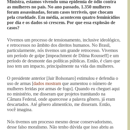
Ministra, estamos vivendo uma epidemia de ódio contra
as mulheres no país. No ano passado, 1.350 mulheres
foram assassinadas, foram casos terríveis, que chocam
pela crueldade. Em média, acontecem quatro feminicídios
por dia e os dados só crescem. Por que essa explosão de
casos?
Vivemos um processo de tensionamento, inclusive ideológico,
e retrocessos no âmbito dos direitos humanos. No Brasil,
particularmente, nós tivemos um grande retrocesso. Vivemos
um período de golpe [impeachment de Dilma Rousseff] e um
período de desmonte das políticas públicas. Então, é claro que
isso tem um impacto, principalmente na vida das mulheres.
O presidente anterior [Jair Bolsonaro] estimulou e defendia o
uso de armas [
dados mostram
que aumentou o número de
mulheres feridas por armas de fogo]. Quando eu cheguei aqui
no ministério, me disseram que projetos tramitando na
Câmara Federal, onde aparecesse a palavra gênero, já eram
descartados. Até gênero alimentício, me disseram. Então,
você imagina.
Nós tivemos um processo mesmo desse conservadorismo,
desse falso moralismo. Não tenho dúvida que isso abriu as