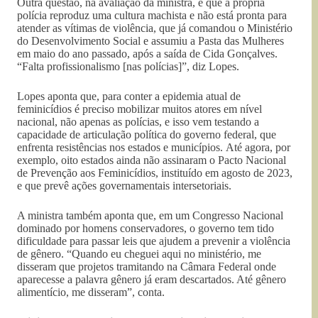
Outra questão, na avaliação da ministra, é que a própria
polícia reproduz uma cultura machista e não está pronta para
atender as vítimas de violência, que já comandou o Ministério
do Desenvolvimento Social e assumiu a Pasta das Mulheres
em maio do ano passado, após a saída de Cida Gonçalves.
“Falta profissionalismo [nas polícias]”, diz Lopes.
Lopes aponta que, para conter a epidemia atual de
feminicídios é preciso mobilizar muitos atores em nível
nacional, não apenas as polícias, e isso vem testando a
capacidade de articulação política do governo federal, que
enfrenta resistências nos estados e municípios. Até agora, por
exemplo, oito estados ainda não assinaram o Pacto Nacional
de Prevenção aos Feminicídios, instituído em agosto de 2023,
e que prevê ações governamentais intersetoriais.
A ministra também aponta que, em um Congresso Nacional
dominado por homens conservadores, o governo tem tido
dificuldade para passar leis que ajudem a prevenir a violência
de gênero. “Quando eu cheguei aqui no ministério, me
disseram que projetos tramitando na Câmara Federal onde
aparecesse a palavra gênero já eram descartados. Até gênero
alimentício, me disseram”, conta.