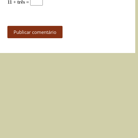
11 + três =
Publicar comentário