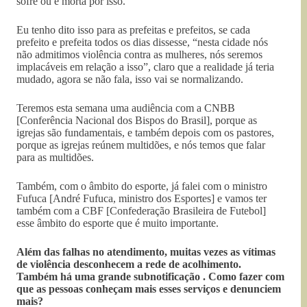
sofre ou é morta por isso.
Eu tenho dito isso para as prefeitas e prefeitos, se cada
prefeito e prefeita todos os dias dissesse, “nesta cidade nós
não admitimos violência contra as mulheres, nós seremos
implacáveis em relação a isso”, claro que a realidade já teria
mudado, agora se não fala, isso vai se normalizando.
Teremos esta semana uma audiência com a CNBB
[Conferência Nacional dos Bispos do Brasil], porque as
igrejas são fundamentais, e também depois com os pastores,
porque as igrejas reúnem multidões, e nós temos que falar
para as multidões.
Também, com o âmbito do esporte, já falei com o ministro
Fufuca [André Fufuca, ministro dos Esportes] e vamos ter
também com a CBF [Confederação Brasileira de Futebol]
esse âmbito do esporte que é muito importante.
Além das falhas no atendimento, muitas vezes as vítimas
de violência desconhecem a rede de acolhimento.
Também há uma grande subnotificação . Como fazer com
que as pessoas conheçam mais esses serviços e denunciem
mais?