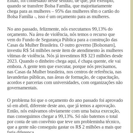
Então, foi contestado nesse sentido, de que, por exemplo,
quando se transfere Bolsa Família, que majoritariamente
chega para as mulheres – 95% das mulheres têm o cartão do
Bolsa Família -, isso é um orçamento para as mulheres.
No ano passado, felizmente, nós executamos 99,13% do
orçamento. Na área de violência, nós temos o recurso que
vem do Fundo de Segurança Pública para a construção das
Casas da Mulher Brasileira. O outro governo [Bolsonaro],
investiu R$ 54 milhões neste item de atendimento às mulheres
vítimas de violência. Nós já investimos R$ 323 milhões desde
2023. Quando o dinheiro chega aqui, é chapa quente, ele vai
embora. A gente tem que executar, porque nós precisamos,
nas Casas da Mulher brasileira, nos centros de referência, nas
lavanderias públicas, nas áreas de formação, de capacitação,
acordos e parcerias com universidades, com organizações não
governamentais.
O problema foi que o orçamento do ano passado foi aprovado
só em abril, diferente deste ano, que já temos a aprovação.
Então, nós estávamos obviamente com uma baixa execução,
mas conseguimos chegar a 99,13%. Só não batemos o total
por conta de um convênio que teve um probleminha técnico,
que a gente não conseguiu gastar os R$ 2 milhões a mais que
faria diferença.