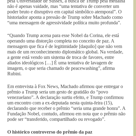
pela Universidade de Sussex, a busca de Trump pela medalha
não é apenas vaidade, mas “uma tentativa de converter um
poder bruto e disruptivo em capital simbólico atemporal”. O
historiador aponta a pressão de Trump sobre Machado como
“uma mensagem de agressividade política muito profunda”.
“Quando Trump acena para esse Nobel da Corina, ele está
operando uma distorção completa no conceito de paz. A
mensagem que fica é de legitimidade [daquilo] que não vem
mais de um reconhecimento diplomático global. Na verdade,
a gente está vendo um sistema de troca de favores, entre
aliados ideológicos […] É uma tentativa de lavagem de
imagem, o que seria chamado de peacewashing”, afirma
Rubini.
Em entrevista à Fox News, Machado afirmou que entregar o
prêmio a Trump seria um gesto de gratidão do “povo
venezuelano”. A declaração surtiu efeito, e Trump confirmou
um encontro com a ex-deputada nesta quinta-feira (15),
declarando que receber o prêmio “seria uma grande honra”. A
Fundação Nobel, contudo, afirmou em nota que o prêmio não
pode ser “transferido, compartilhado ou revogado”.
O histórico controverso do prêmio da paz