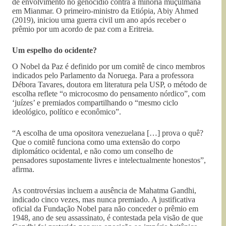
de envolvimento no genocídio contra a minoria muçulmana
em Mianmar. O primeiro-ministro da Etiópia, Abiy Ahmed
(2019), iniciou uma guerra civil um ano após receber o
prêmio por um acordo de paz com a Eritreia.
Um espelho do ocidente?
O Nobel da Paz é definido por um comitê de cinco membros
indicados pelo Parlamento da Noruega. Para a professora
Débora Tavares, doutora em literatura pela USP, o método de
escolha reflete “o microcosmo do pensamento nórdico”, com
‘juízes’ e premiados compartilhando o “mesmo ciclo
ideológico, político e econômico”.
“A escolha de uma opositora venezuelana […] prova o quê?
Que o comitê funciona como uma extensão do corpo
diplomático ocidental, e não como um conselho de
pensadores supostamente livres e intelectualmente honestos”,
afirma.
As controvérsias incluem a ausência de Mahatma Gandhi,
indicado cinco vezes, mas nunca premiado. A justificativa
oficial da Fundação Nobel para não conceder o prêmio em
1948, ano de seu assassinato, é contestada pela visão de que