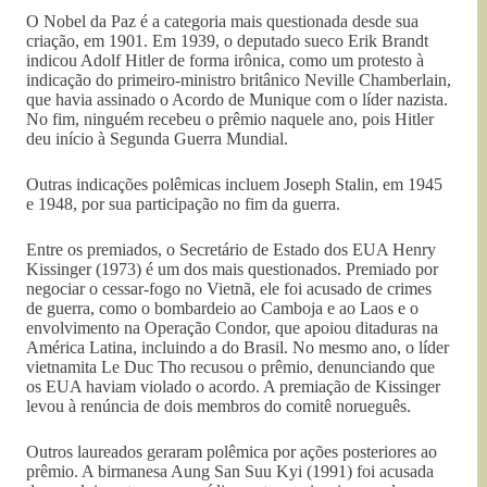
O Nobel da Paz é a categoria mais questionada desde sua
criação, em 1901. Em 1939, o deputado sueco Erik Brandt
indicou Adolf Hitler de forma irônica, como um protesto à
indicação do primeiro-ministro britânico Neville Chamberlain,
que havia assinado o Acordo de Munique com o líder nazista.
No fim, ninguém recebeu o prêmio naquele ano, pois Hitler
deu início à Segunda Guerra Mundial.
Outras indicações polêmicas incluem Joseph Stalin, em 1945
e 1948, por sua participação no fim da guerra.
Entre os premiados, o Secretário de Estado dos EUA Henry
Kissinger (1973) é um dos mais questionados. Premiado por
negociar o cessar-fogo no Vietnã, ele foi acusado de crimes
de guerra, como o bombardeio ao Camboja e ao Laos e o
envolvimento na Operação Condor, que apoiou ditaduras na
América Latina, incluindo a do Brasil. No mesmo ano, o líder
vietnamita Le Duc Tho recusou o prêmio, denunciando que
os EUA haviam violado o acordo. A premiação de Kissinger
levou à renúncia de dois membros do comitê norueguês.
Outros laureados geraram polêmica por ações posteriores ao
prêmio. A birmanesa Aung San Suu Kyi (1991) foi acusada