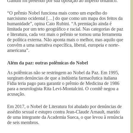
Gandhi foi preterido por sua oposição ao império britânico.
“O prêmio Nobel funciona mais como um espelho do
narcisismo ocidental […] do que como um mapa dos feitos da
humanidade”, opina Caio Rubini. “A premiação ainda é
limitada por um teto geográfico e racial. Nas categorias de paz
e literatura, cada vez mais o prêmio se tornou uma ferramenta
de política externa. Não aponta mais o melhor, mas aquilo que
convém a uma narrativa específica, liberal, europeia e norte-
americana”.
Além da paz: outras polêmicas do Nobel
As polêmicas não se restringem ao Nobel da Paz. Em 1995,
surgiram denúncias de que a indústria farmacêutica italiana
Fidia teria pago para garantir o prêmio de Medicina de 1986
para a neurologista Rita Levi-Montalcini. O comitê negou a
acusação.
Em 2017, o Nobel de Literatura foi abalado por denúncias de
assédio sexual e estupro contra Jean-Claude Arnault, marido
de uma integrante da Academia Sueca, o que levou à renúncia
de seis membros.