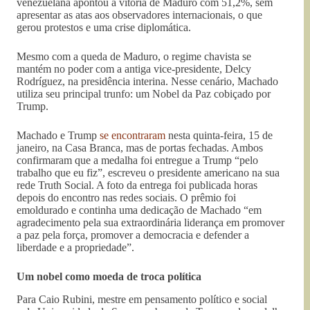
venezuelana apontou a vitória de Maduro com 51,2%, sem
apresentar as atas aos observadores internacionais, o que
gerou protestos e uma crise diplomática.
Mesmo com a queda de Maduro, o regime chavista se
mantém no poder com a antiga vice-presidente, Delcy
Rodríguez, na presidência interina. Nesse cenário, Machado
utiliza seu principal trunfo: um Nobel da Paz cobiçado por
Trump.
Machado e Trump
se encontraram
nesta quinta-feira, 15 de
janeiro, na Casa Branca, mas de portas fechadas. Ambos
confirmaram que a medalha foi entregue a Trump “pelo
trabalho que eu fiz”, escreveu o presidente americano na sua
rede Truth Social. A foto da entrega foi publicada horas
depois do encontro nas redes sociais. O prêmio foi
emoldurado e continha uma dedicação de Machado “em
agradecimento pela sua extraordinária liderança em promover
a paz pela força, promover a democracia e defender a
liberdade e a propriedade”.
Um nobel como moeda de troca política
Para Caio Rubini, mestre em pensamento político e social