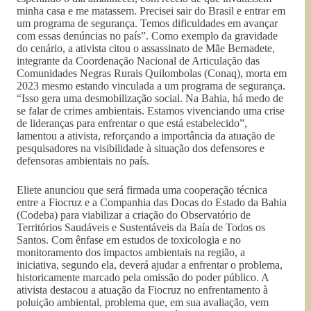
minha casa e me matassem. Precisei sair do Brasil e entrar em
um programa de segurança. Temos dificuldades em avançar
com essas denúncias no país”. Como exemplo da gravidade
do cenário, a ativista citou o assassinato de Mãe Bernadete,
integrante da Coordenação Nacional de Articulação das
Comunidades Negras Rurais Quilombolas (Conaq), morta em
2023 mesmo estando vinculada a um programa de segurança.
“Isso gera uma desmobilização social. Na Bahia, há medo de
se falar de crimes ambientais. Estamos vivenciando uma crise
de lideranças para enfrentar o que está estabelecido”,
lamentou a ativista, reforçando a importância da atuação de
pesquisadores na visibilidade à situação dos defensores e
defensoras ambientais no país.
Eliete anunciou que será firmada uma cooperação técnica
entre a Fiocruz e a Companhia das Docas do Estado da Bahia
(Codeba) para viabilizar a criação do Observatório de
Territórios Saudáveis e Sustentáveis da Baía de Todos os
Santos. Com ênfase em estudos de toxicologia e no
monitoramento dos impactos ambientais na região, a
iniciativa, segundo ela, deverá ajudar a enfrentar o problema,
historicamente marcado pela omissão do poder público. A
ativista destacou a atuação da Fiocruz no enfrentamento à
poluição ambiental, problema que, em sua avaliação, vem