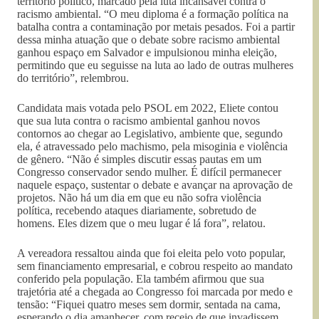
território político, marcado pela luta incansável contra o
racismo ambiental. “O meu diploma é a formação política na
batalha contra a contaminação por metais pesados. Foi a partir
dessa minha atuação que o debate sobre racismo ambiental
ganhou espaço em Salvador e impulsionou minha eleição,
permitindo que eu seguisse na luta ao lado de outras mulheres
do território”, relembrou.
Candidata mais votada pelo PSOL em 2022, Eliete contou
que sua luta contra o racismo ambiental ganhou novos
contornos ao chegar ao Legislativo, ambiente que, segundo
ela, é atravessado pelo machismo, pela misoginia e violência
de gênero. “Não é simples discutir essas pautas em um
Congresso conservador sendo mulher. É difícil permanecer
naquele espaço, sustentar o debate e avançar na aprovação de
projetos. Não há um dia em que eu não sofra violência
política, recebendo ataques diariamente, sobretudo de
homens. Eles dizem que o meu lugar é lá fora”, relatou.
A vereadora ressaltou ainda que foi eleita pelo voto popular,
sem financiamento empresarial, e cobrou respeito ao mandato
conferido pela população. Ela também afirmou que sua
trajetória até a chegada ao Congresso foi marcada por medo e
tensão: “Fiquei quatro meses sem dormir, sentada na cama,
esperando o dia amanhecer, com receio de que invadissem