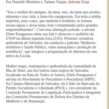
Por Danielle Monteiro e Tatiane Vargas,
Informe Ensp
“Sou a mulher do mangue, da lama, mas, da lama que produz,
alimenta e traz vida: a lama dos manguezais. Em toda a minha
trajetória, meu corpo, que também é território, se formou
nessas águas e nessa lama, hoje contaminadas pelos grandes
empreendimentos”. Com essa afirmação potente, a ativista
Eliete Paraguassu abriu sua fala e silenciou o auditório da
ENSP na última segunda-feira (2/03). Primeira vereadora
quilombola de Salvador, ela conduziu a palestra ‘Mulheres,
territórios e Saúde Pública: vidas ameaçadas e produção de
resistência’, que integrou a programação de abertura do ano
letivo da Escola.
Mulher negra, marisqueira e quilombola da comunidade de
Ilha de Maré, um dos bairros mais negros de Salvador,
localizado na Baía de Todos os Santos, Eliete Paraguassu é
ativista do Movimento de Pescadores e Pescadoras (MPP).
Na Câmara Municipal de Salvador, ela é líder da Bancada do
Partido Socialismo e Liberdade (PSOL), vice-presidente da
Comissão Permanente de Legislação Participativa e integrante
das Comissões Permanentes de Defesa dos Direitos da
Mulheres e de Reparação.