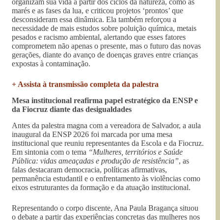
organizam sua vida a partir dos ciclos da natureza, como as
marés e as fases da lua, e criticou projetos ‘prontos’ que
desconsideram essa dinâmica. Ela também reforçou a
necessidade de mais estudos sobre poluição química, metais
pesados e racismo ambiental, alertando que esses fatores
comprometem não apenas o presente, mas o futuro das novas
gerações, diante do avanço de doenças graves entre crianças
expostas à contaminação.
+ Assista à transmissão completa da palestra
Mesa institucional reafirma papel estratégico da ENSP e
da Fiocruz diante das desigualdades
Antes da palestra magna com a vereadora de Salvador, a aula
inaugural da ENSP 2026 foi marcada por uma mesa
institucional que reuniu representantes da Escola e da Fiocruz.
Em sintonia com o tema
“Mulheres, territórios e Saúde
Pública: vidas ameaçadas e produção de resistência”
, as
falas destacaram democracia, políticas afirmativas,
permanência estudantil e o enfrentamento às violências como
eixos estruturantes da formação e da atuação institucional.
Representando o corpo discente, Ana Paula Bragança situou
o debate a partir das experiências concretas das mulheres nos