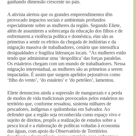
ganhando dimensão crescente no país.
A ativista alertou que os grandes empreendimentos têm
provocado impactos sociais e ambientais profundos
especialmente sobre as mulheres da região. Segundo Eliete,
além de assumirem a sobrecarga da educação dos filhos e de
enfrentarem a violência política e doméstica, elas são as
primeiras a sentir os efeitos da chegada de indústrias e da
migração massiva de trabalhadores, cenário que intensifica
desigualdades e fragiliza lideranças locais. “As mulheres estão
tendo que administrar uma ‘despolítica’ das forças paralelas.
Os estaleiros chegam com um mundo de trabalhadores. Nessa
migração interestadual, as mulheres são as primeiras a serem
impactadas. É assim que surgem apelidos pejorativos como
‘filho do vento’, ‘do estaleiro’ e ‘do petróleo’, lamentou.
Eliete denunciou ainda a supressão de manguezais e a perda
de modos de vida tradicionais provocados pelos estaleiros no
território que, conforme ressaltou, sustenta milhares de
pescadores, indígenas e quilombolas em Salvador. Ao
defender que a região seja reconhecida como espaço vivo e
sujeito de direitos, propôs a realização de estudos sobre a
pesca local e a elaboração de políticas voltadas à economia
das águas, com apoio do Observatório de Territórios