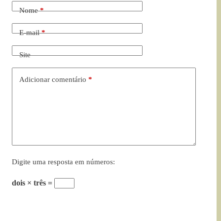
Nome
*
E-mail
*
Site
Adicionar comentário
*
Digite uma resposta em números:
dois × três =