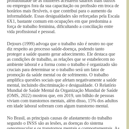
probabilidade de as mulheres aceitarem salários mais baixos
ou empregos fora da sua capacitação ou profissão em troca de
horários mais flexíveis, o que contribui para o aumento da
informalidade. Essas desigualdades são reforçadas pela Escala
6X1, bastante comum em ocupações em que predomina a
força de trabalho feminina, dificultando a conciliação entre
vida profissional e pessoal.
Dejours (1999) advoga que o trabalho não é neutro no que
diz respeito ao processo saúde-doença, podendo tanto
proteger a saúde quanto gerar adoecimento. Ele destaca que
as condições de trabalho, as relações que se estabelecem no
ambiente laboral e a forma como o trabalho é organizado são
cruciais para determinar se o trabalho será um fator de
promoção da saúde mental ou de sofrimento. O trabalho
amplifica questões sociais que afetam negativamente a saúde
mental, incluindo discriminação e desigualdade. O Relatório
Mundial de Saúde Mental da Organização Mundial de Saúde
(OMS, 2022) mostrou que, em 2019, um bilhão de pessoas
viviam com transtornos mentais, além disso, 15% dos adultos
em idade laboral sofreram com algum transtorno mental.
No Brasil, as principais causas de afastamento do trabalho
segundo o INSS são as lesões, as doenças do sistema
osteomuscular e os transtornos mentais e comportamentais. As