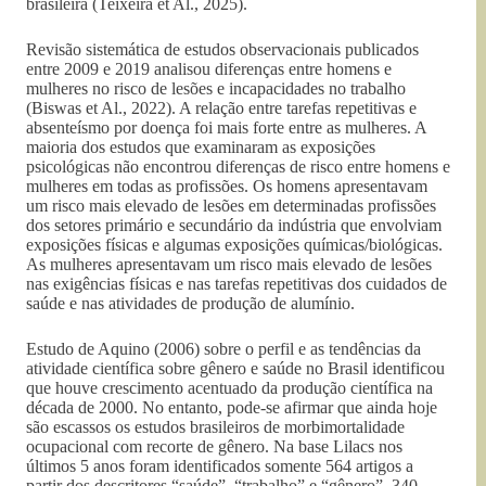
brasileira (Teixeira et Al., 2025).
Revisão sistemática de estudos observacionais publicados
entre 2009 e 2019 analisou diferenças entre homens e
mulheres no risco de lesões e incapacidades no trabalho
(Biswas et Al., 2022). A relação entre tarefas repetitivas e
absenteísmo por doença foi mais forte entre as mulheres. A
maioria dos estudos que examinaram as exposições
psicológicas não encontrou diferenças de risco entre homens e
mulheres em todas as profissões. Os homens apresentavam
um risco mais elevado de lesões em determinadas profissões
dos setores primário e secundário da indústria que envolviam
exposições físicas e algumas exposições químicas/biológicas.
As mulheres apresentavam um risco mais elevado de lesões
nas exigências físicas e nas tarefas repetitivas dos cuidados de
saúde e nas atividades de produção de alumínio.
Estudo de Aquino (2006) sobre o perfil e as tendências da
atividade científica sobre gênero e saúde no Brasil identificou
que houve crescimento acentuado da produção científica na
década de 2000. No entanto, pode-se afirmar que ainda hoje
são escassos os estudos brasileiros de morbimortalidade
ocupacional com recorte de gênero. Na base Lilacs nos
últimos 5 anos foram identificados somente 564 artigos a
partir dos descritores “saúde”, “trabalho” e “gênero”, 340