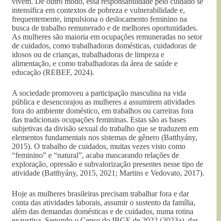
vivem. De outro modo, essa responsabilidade pelo cuidado se
intensifica em contextos de pobreza e vulnerabilidade e,
frequentemente, impulsiona o deslocamento feminino na
busca de trabalho remunerado e de melhores oportunidades.
As mulheres são maioria em ocupações remuneradas no setor
de cuidados, como trabalhadoras domésticas, cuidadoras de
idosos ou de crianças, trabalhadoras de limpeza e
alimentação, e como trabalhadoras da área de saúde e
educação (REBEF, 2024).
A sociedade promoveu a participação masculina na vida
pública e desencorajou as mulheres a assumirem atividades
fora do ambiente doméstico, em trabalhos ou carreiras fora
das tradicionais ocupações femininas. Estas são as bases
subjetivas da divisão sexual do trabalho que se traduzem em
elementos fundamentais nos sistemas de gênero (Batthyány,
2015). O trabalho de cuidados, muitas vezes visto como
“feminino” e “natural”, acaba mascarando relações de
exploração, opressão e subvalorização presentes nesse tipo de
atividade (Batthyány, 2015, 2021; Martins e Vedovato, 2017).
Hoje as mulheres brasileiras precisam trabalhar fora e dar
conta das atividades laborais, assumir o sustento da família,
além das demandas domésticas e de cuidados, numa rotina
exaustiva. Segundo o Censo do IBGE de 2022 (2023a), das