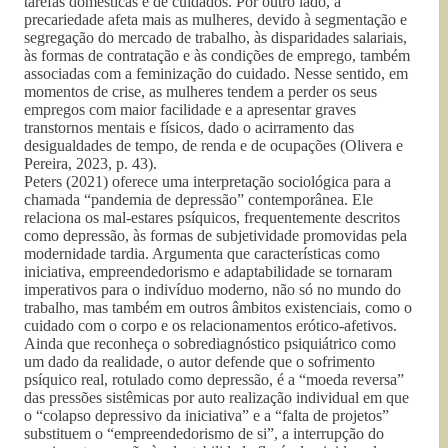
tarefas domésticas e de cuidados. Por outro lado, a
precariedade afeta mais as mulheres, devido à segmentação e
segregação do mercado de trabalho, às disparidades salariais,
às formas de contratação e às condições de emprego, também
associadas com a feminização do cuidado. Nesse sentido, em
momentos de crise, as mulheres tendem a perder os seus
empregos com maior facilidade e a apresentar graves
transtornos mentais e físicos, dado o acirramento das
desigualdades de tempo, de renda e de ocupações (Olivera e
Pereira, 2023, p. 43).
Peters (2021) oferece uma interpretação sociológica para a
chamada “pandemia de depressão” contemporânea. Ele
relaciona os mal-estares psíquicos, frequentemente descritos
como depressão, às formas de subjetividade promovidas pela
modernidade tardia. Argumenta que características como
iniciativa, empreendedorismo e adaptabilidade se tornaram
imperativos para o indivíduo moderno, não só no mundo do
trabalho, mas também em outros âmbitos existenciais, como o
cuidado com o corpo e os relacionamentos erótico-afetivos.
Ainda que reconheça o sobrediagnóstico psiquiátrico como
um dado da realidade, o autor defende que o sofrimento
psíquico real, rotulado como depressão, é a “moeda reversa”
das pressões sistêmicas por auto realização individual em que
o “colapso depressivo da iniciativa” e a “falta de projetos”
substituem o “empreendedorismo de si”, a interrupção do