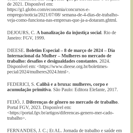
de 2021. Disponível em:
https://g1.globo.com/economia/concursos-e-
emprego/noticia/2021/07/08/ semana-de-4-dias-de-trabalho-
veja-como-funciona-nas-empresas-que-ja-a-dotaram.ghtml.
DEJOURS, C.
A banalização da injustiça social
. Rio de
Janeiro: FGV, 1999.
DIEESE.
Boletim Especial – 8 de março de 2024 – Dia
Internacional da Mulher – Mulheres no mercado de
trabalho: desafios e desigualdades constantes
. 2024.
Disponível em: <https://www.dieese.org.br/boletimes-
pecial/2024/mulheres2024.html>.
FEDERICI, S.
Calibã e a bruxa: mulheres, corpo e
acumulação primitiva
. São Paulo: Editora Elefante, 2017.
FEIJÓ, J.
Diferenças de gênero no mercado de trabalho
.
Portal FGV, 2023. Disponível em:
<https://portal.fgv.br/artigos/diferencas-genero-mer-cado-
trabalho>.
FERNANDES, J. C.; Et AL. Jornada de trabalho e saúde em