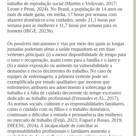
trabalho de reprodução social (Martins e Vedovato, 2017;
Leone e Proni, 2024). No Brasil, a população de 14 anos ou
mais de idade gasta, em média, 17 horas por semana com
afazeres domésticos e/ou cuidados, sendo 21,3 horas por
semana para as mulheres e 11,7 horas por semana para os
homens (IBGE, 2023b).
Os possíveis mecanismos e vias por meio dos quais as longas
jornadas poderiam afetar a saúde enquadram-se em duas
vertentes principais: (i) a menor disponibilidade de tempo para
o sono e recuperação, assim como para a família e o lazer e
(ii) a maior exposição ou aumento na vulnerabilidade a
demandas e riscos decorrentes do trabalho. No caso de
equipes de enfermagem, a primeira vertente pode ser
exemplificada por estudo qualitativo que mostrou que
enfermeiros atribuem seu adoecimento à sobrecarga de
trabalho e à falta de cuidado decorrente do tempo excessivo
dedicado ao trabalho profissional (Fernandes et Al., 2017).
As normas sociais, culturais e as responsabilidades familiares,
como o cuidado com os filhos e o trabalho doméstico,
continuam a dificultar a entrada e permanência das mulheres
no mercado de trabalho (Feijó, 2023; Foguel e Russo, 2019;
DIEESE, 2024). A incapacidade de conciliar as
responsabilidades profissionais e familiares aumenta a