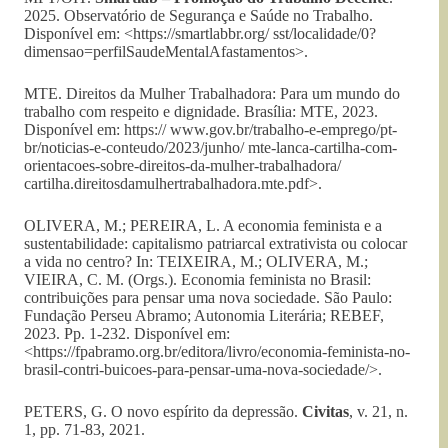
2025. Observatório de Segurança e Saúde no Trabalho.
Disponível em: <https://smartlabbr.org/ sst/localidade/0?
dimensao=perfilSaudeMentalAfastamentos>.
MTE. Direitos da Mulher Trabalhadora: Para um mundo do
trabalho com respeito e dignidade. Brasília: MTE, 2023.
Disponível em: https:// www.gov.br/trabalho-e-emprego/pt-
br/noticias-e-conteudo/2023/junho/ mte-lanca-cartilha-com-
orientacoes-sobre-direitos-da-mulher-trabalhadora/
cartilha.direitosdamulhertrabalhadora.mte.pdf>.
OLIVERA, M.; PEREIRA, L. A economia feminista e a
sustentabilidade: capitalismo patriarcal extrativista ou colocar
a vida no centro? In: TEIXEIRA, M.; OLIVERA, M.;
VIEIRA, C. M. (Orgs.). Economia feminista no Brasil:
contribuições para pensar uma nova sociedade. São Paulo:
Fundação Perseu Abramo; Autonomia Literária; REBEF,
2023. Pp. 1-232. Disponível em:
<https://fpabramo.org.br/editora/livro/economia-feminista-no-
brasil-contri-buicoes-para-pensar-uma-nova-sociedade/>.
PETERS, G. O novo espírito da depressão.
Civitas
, v. 21, n.
1, pp. 71-83, 2021.