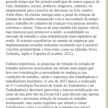
garantir tempo que lhe permita participar de outros espaços da
vida, familiares, sociais, políticos, religiosos, culturais, ou
simplesmente para exercício do descanso ou ócio criativo.
Além disso, há estreita sinergia entre a pauta da redução da
jornada de trabalho remunerado com a necessidade de tempo
para o trabalho de cuidados de crianças e/ou pessoas doentes,
enfermas e idosas. Trata-se de uma medida não apenas viável,
mas essencial para promover a saúde, a estabilidade no
mercado de trabalho e uma redistribuição mais equitativa da
renda. Já existem experiências no mundo de empresas que
implementaram jornadas reduzidas mostrando que é possível
conciliar produtividade e bem-estar, como na Islândia, Nova
Zelândia, Japão e Espanha (Cavallini, 2021).
Embora imperiosas, as propostas de redução da jornada de
trabalho merecem desencadear um debate mais amplo que
leve em consideração a necessidade de mudanças nas
condições de trabalho, saúde e segurança das trabalhadoras e
trabalhadores brasileiros. O ano de 2025 marca a realização
da 5ª Conferência Nacional de Saúde do Trabalhador e da
Trabalhadora e devemos aproveitar a intensa mobilização em
torno da luta pelo fim da Escala 6X1 para discutir não apenas
a urgente e necessária redução da jornada de trabalho
remunerado, mas outras tragédias que afetam a classe
trabalhadora como a ocorrência de acidentes que geram