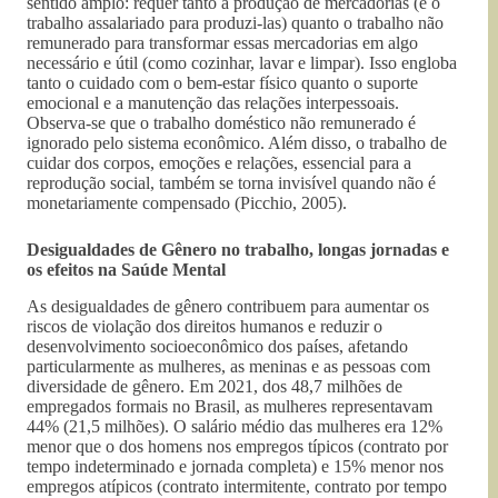
sentido amplo: requer tanto a produção de mercadorias (e o
trabalho assalariado para produzi-las) quanto o trabalho não
remunerado para transformar essas mercadorias em algo
necessário e útil (como cozinhar, lavar e limpar). Isso engloba
tanto o cuidado com o bem-estar físico quanto o suporte
emocional e a manutenção das relações interpessoais.
Observa-se que o trabalho doméstico não remunerado é
ignorado pelo sistema econômico. Além disso, o trabalho de
cuidar dos corpos, emoções e relações, essencial para a
reprodução social, também se torna invisível quando não é
monetariamente compensado (Picchio, 2005).
Desigualdades de Gênero no trabalho, longas jornadas e
os efeitos na Saúde Mental
As desigualdades de gênero contribuem para aumentar os
riscos de violação dos direitos humanos e reduzir o
desenvolvimento socioeconômico dos países, afetando
particularmente as mulheres, as meninas e as pessoas com
diversidade de gênero. Em 2021, dos 48,7 milhões de
empregados formais no Brasil, as mulheres representavam
44% (21,5 milhões). O salário médio das mulheres era 12%
menor que o dos homens nos empregos típicos (contrato por
tempo indeterminado e jornada completa) e 15% menor nos
empregos atípicos (contrato intermitente, contrato por tempo