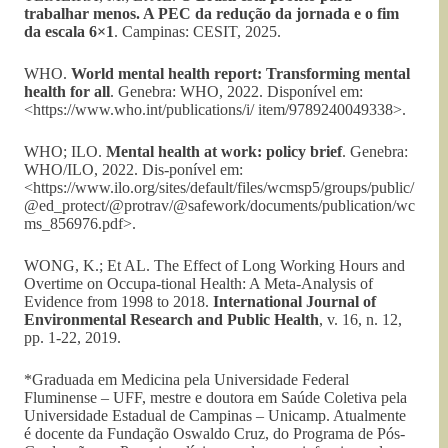
trabalhar menos. A PEC da redução da jornada e o fim
da escala 6×1
. Campinas: CESIT, 2025.
WHO.
World mental health report: Transforming mental
health for all
. Genebra: WHO, 2022. Disponível em:
<https://www.who.int/publications/i/ item/9789240049338>.
WHO; ILO.
Mental health at work: policy brief
. Genebra:
WHO/ILO, 2022. Dis-ponível em:
<https://www.ilo.org/sites/default/files/wcmsp5/groups/public/
@ed_protect/@protrav/@safework/documents/publication/wc
ms_856976.pdf>.
WONG, K.; Et AL. The Effect of Long Working Hours and
Overtime on Occupa-tional Health: A Meta-Analysis of
Evidence from 1998 to 2018.
International Journal of
Environmental Research and Public Health
, v. 16, n. 12,
pp. 1-22, 2019.
*Graduada em Medicina pela Universidade Federal
Fluminense – UFF, mestre e doutora em Saúde Coletiva pela
Universidade Estadual de Campinas – Unicamp. Atualmente
é docente da Fundação Oswaldo Cruz, do Programa de Pós-