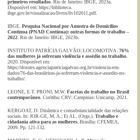
primeiros resultados
. Rio de Janeiro: IBGE, 2023a.
Disponível em: https://biblioteca.
ibge.gov.br/visualizacao/livros/liv102011.pdf.
IBGE.
Pesquisa Nacional por Amostra de Domicílios
Contínua (PNAD Contínua): outras formas de trabalho –
2022
. Rio de Janeiro: IBGE, 2023b.
INSTITUTO PATRÍCIA GALVÃO; LOCOMOTIVA.
76%
das mulheres já sofreram violência e assédio no trabalho
.
2020. Disponível em:
https://dossies.agenciapatriciagalvao.org.br/violencia-em-
dados/76-das-brasileiras-ja-sofreram-violencia-e-assedio-no-
trabalho/.
LEONE, E.T. PRONI, M.W.
Facetas do trabalho no Brasil
contemporâneo
. Curitiba: CRV; Campinas: Unicamp, 2021.
KERGOAT, D. Dinâmica e consubstancialidade das relações
sociais. In: JOR-GE, M. A.; Et AL. (Orgs.).
Trabalho e
cidadania ativa para as mulheres
. Brasília: CFEMEA,
2009. Pp. 121-132.