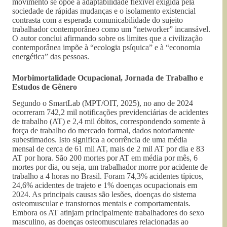
movimento se opõe à adaptabilidade flexível exigida pela
sociedade de rápidas mudanças e o isolamento existencial
contrasta com a esperada comunicabilidade do sujeito
trabalhador contemporâneo como um “networker” incansável.
O autor conclui afirmando sobre os limites que a civilização
contemporânea impõe à “ecologia psíquica” e à “economia
energética” das pessoas.
Morbimortalidade Ocupacional, Jornada de Trabalho e
Estudos de Gênero
Segundo o SmartLab (MPT/OIT, 2025), no ano de 2024
ocorreram 742,2 mil notificações previdenciárias de acidentes
de trabalho (AT) e 2,4 mil óbitos, correspondendo somente à
força de trabalho do mercado formal, dados notoriamente
subestimados. Isto significa a ocorrência de uma média
mensal de cerca de 61 mil AT, mais de 2 mil AT por dia e 83
AT por hora. São 200 mortes por AT em média por mês, 6
mortes por dia, ou seja, um trabalhador morre por acidente de
trabalho a 4 horas no Brasil. Foram 74,3% acidentes típicos,
24,6% acidentes de trajeto e 1% doenças ocupacionais em
2024. As principais causas são lesões, doenças do sistema
osteomuscular e transtornos mentais e comportamentais.
Embora os AT atinjam principalmente trabalhadores do sexo
masculino, as doenças osteomusculares relacionadas ao