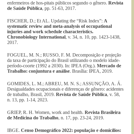
enfermeiros de hos-pitais públicos segundo o gênero.
Revista
de Saúde Pública
, pp. 51-63, 2017.
FISCHER, D.; Et AL. Updating the “Risk Index”:
A
systematic review and meta-analysis of occupational
injuries and work schedule characteristics.
Chronobiology International
, v. 34, n. 10, pp. 1423-1438,
2017.
FOGUEL, M. N.; RUSSO, F. M. Decomposição e projeção
da taxa de participação do Brasil utilizando o modelo idade-
período-coorte (1992 a 2030). In: IPEA (Org.).
Mercado de
Trabalho: conjuntura e análise
. Brasília: IPEA, 2019.
GOMIDES, L. M.; ABREU, M. N. S.; ASSUNÇÃO, A. Á.
Desigualdades ocupacionais e diferenças de gênero: acidentes
de trabalho, Brasil, 2019.
Revista de Saúde Pública
, v. 58,
n. 13, pp. 1-14, 2023.
GRIEP, R. H. Women, work and health.
Revista Brasileira
de Medicina do Trabalho
, n. 17, pp. 23-24, 2019.
IBGE.
Censo Demográfico 2022: população e domicílios: