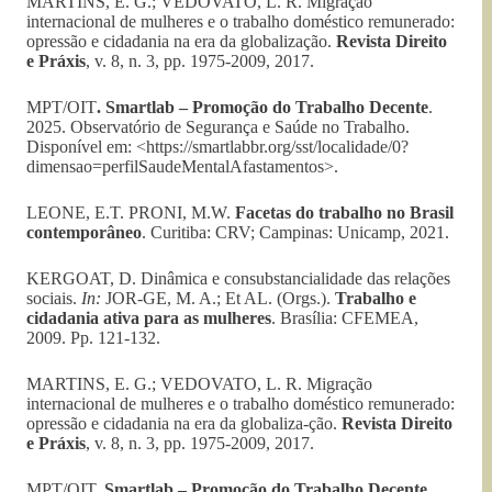
MARTINS, E. G.; VEDOVATO, L. R. Migração
internacional de mulheres e o trabalho doméstico remunerado:
opressão e cidadania na era da globalização.
Revista Direito
e Práxis
, v. 8, n. 3, pp. 1975-2009, 2017.
MPT/OIT
. Smartlab – Promoção do Trabalho Decente
.
2025. Observatório de Segurança e Saúde no Trabalho.
Disponível em: <https://smartlabbr.org/sst/localidade/0?
dimensao=perfilSaudeMentalAfastamentos>.
LEONE, E.T. PRONI, M.W.
Facetas do trabalho no Brasil
contemporâneo
. Curitiba: CRV; Campinas: Unicamp, 2021.
KERGOAT, D. Dinâmica e consubstancialidade das relações
sociais.
In:
JOR-GE, M. A.; Et AL. (Orgs.).
Trabalho e
cidadania ativa para as mulheres
. Brasília: CFEMEA,
2009. Pp. 121-132.
MARTINS, E. G.; VEDOVATO, L. R. Migração
internacional de mulheres e o trabalho doméstico remunerado:
opressão e cidadania na era da globaliza-ção.
Revista Direito
e Práxis
, v. 8, n. 3, pp. 1975-2009, 2017.
MPT/OIT.
Smartlab – Promoção do Trabalho Decente
.