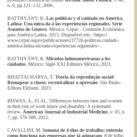
n. 0, pp.121–132, 2006.
BATTHYÁNY, K.
Las políticas y el cuidado en América
Latina: Una mira-da a las experiencias regionales. Serie
Asuntos de Género
. México: Cepal – Comisión Económica
para América Latina, 2015. Disponível em: <https://
www.cepal.org/es/publicaciones/37726-politicas-cuidado-
america-latina-mi-rada-experiencias-regionales>.
BATTHYÁNY, K.
Miradas latinoamericanas a los
cuidados
. México: Siglo XXI Editores México, 2021.
BHATTACHARYA, T.
Teoria da reprodução social:
Remapear a classe, recentralizar a opressão
. São Paulo:
Editora Elefante, 2023.
BISWAS, A.; Et AL. Differences between men and women
in their risk of work injury and disability: A systematic
review.
American Journal of Industrial Medicine
, v. 65, n.
7, pp. 576-588, 2022.
CAVALLINI, M.
Semana de 4 dias de trabalho: entenda
como funciona nas empresas que já adotaram
. 8 de julho