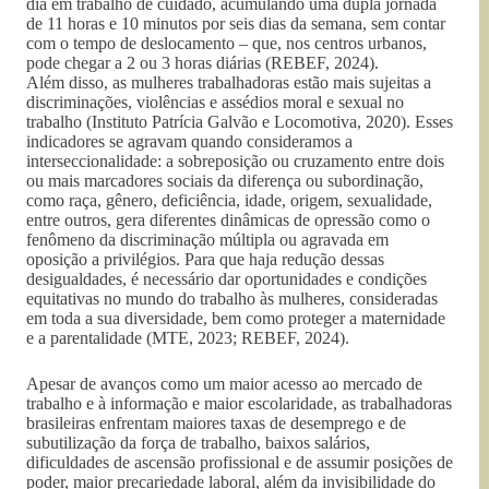
dia em trabalho de cuidado, acumulando uma dupla jornada
de 11 horas e 10 minutos por seis dias da semana, sem contar
com o tempo de deslocamento – que, nos centros urbanos,
pode chegar a 2 ou 3 horas diárias (REBEF, 2024).
Além disso, as mulheres trabalhadoras estão mais sujeitas a
discriminações, violências e assédios moral e sexual no
trabalho (Instituto Patrícia Galvão e Locomotiva, 2020). Esses
indicadores se agravam quando consideramos a
interseccionalidade: a sobreposição ou cruzamento entre dois
ou mais marcadores sociais da diferença ou subordinação,
como raça, gênero, deficiência, idade, origem, sexualidade,
entre outros, gera diferentes dinâmicas de opressão como o
fenômeno da discriminação múltipla ou agravada em
oposição a privilégios. Para que haja redução dessas
desigualdades, é necessário dar oportunidades e condições
equitativas no mundo do trabalho às mulheres, consideradas
em toda a sua diversidade, bem como proteger a maternidade
e a parentalidade (MTE, 2023; REBEF, 2024).
Apesar de avanços como um maior acesso ao mercado de
trabalho e à informação e maior escolaridade, as trabalhadoras
brasileiras enfrentam maiores taxas de desemprego e de
subutilização da força de trabalho, baixos salários,
dificuldades de ascensão profissional e de assumir posições de
poder, maior precariedade laboral, além da invisibilidade do