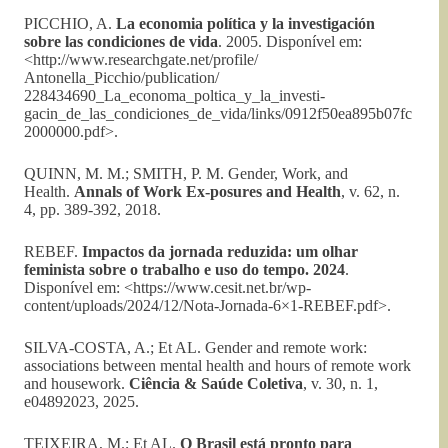
PICCHIO, A.
La economia política y la investigación
sobre las condiciones de vida
. 2005. Disponível em:
<http://www.researchgate.net/profile/
Antonella_Picchio/publication/
228434690_La_economa_poltica_y_la_investi-
gacin_de_las_condiciones_de_vida/links/0912f50ea895b07fc
2000000.pdf>.
QUINN, M. M.; SMITH, P. M. Gender, Work, and
Health.
Annals of Work Ex-posures and Health
, v. 62, n.
4, pp. 389-392, 2018.
REBEF.
Impactos da jornada reduzida: um olhar
feminista sobre o trabalho e uso do tempo. 2024
.
Disponível em: <https://www.cesit.net.br/wp-
content/uploads/2024/12/Nota-Jornada-6×1-REBEF.pdf>.
SILVA-COSTA, A.; Et AL. Gender and remote work:
associations between mental health and hours of remote work
and housework.
Ciência & Saúde Coletiva
, v. 30, n. 1,
e04892023, 2025.
TEIXEIRA, M.; Et AL.
O Brasil está pronto para