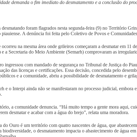
ade demanda o fim imediato do desmatamento e a conclusão do proce
s desmatando foram flagrados nesta segunda-feira (9) no Território Gri
 piauiense. A denúncia foi feita pelo Coletivo de Povos e Comunidades
 ocorreu na mesma área onde grileiros começaram a desmatar em 11 de f
i) e a Secretaria do Meio Ambiente (Semarh) comprovaram as irregulari
iro ingressou com mandado de segurança no Tribunal de Justiça do Piau
isação das licenças e certificações. Essa decisão, concedida pelo dese
públicos e a comunidade, abriu a possibilidade de desmatamento e gril
h e o Interpi ainda não se manifestaram no processo judicial, embora e
.
itório, a comunidade denuncia. “Há muito tempo a gente mora aqui, cui
erem desmatar e acabar com a água do brejo”, relata uma moradora.
a do Ouro é um território com quatro nascentes de água, que abastece
a biodiversidade, o desmatamento impacta o abastecimento de água em t
Parnaíba.