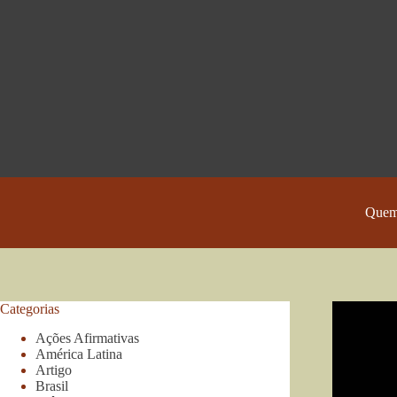
Pular
para
o
conteúdo
Quem
Categorias
Ações Afirmativas
América Latina
Artigo
Brasil