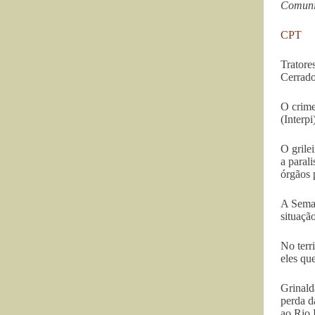
Comunid
CPT
Tratore
Cerrado
O crime
(Interp
O grile
a paral
órgãos 
A Semar
situação
No terr
eles qu
Grinald
perda d
ao Rio 