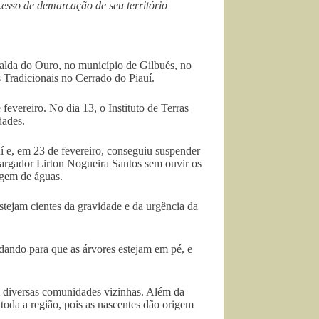
sso de demarcação de seu território
nalda do Ouro, no município de Gilbués, no
 Tradicionais no Cerrado do Piauí.
evereiro. No dia 13, o Instituto de Terras
dades.
í e, em 23 de fevereiro, conseguiu suspender
mbargador Lirton Nogueira Santos sem ouvir os
agem de águas.
stejam cientes da gravidade e da urgência da
dando para que as árvores estejam em pé, e
m diversas comunidades vizinhas. Além da
oda a região, pois as nascentes dão origem