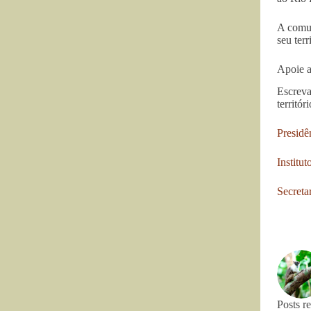
A comun
seu terr
Apoie 
Escreva
territór
Presidê
Institut
Secreta
Posts r