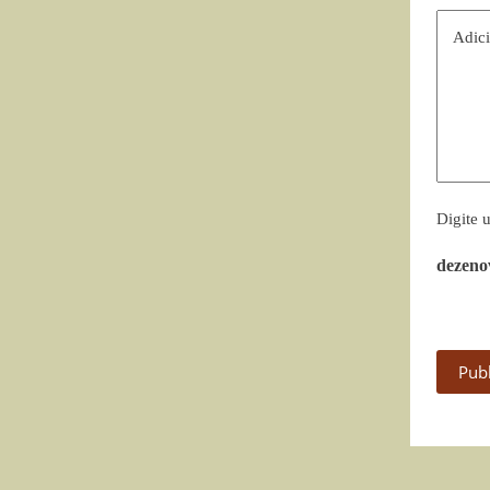
Adici
Digite 
dezeno
Pub