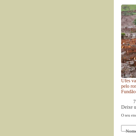
Ufes va
pelo ro
Fundão
7
Deixe 
O seu en
Nom