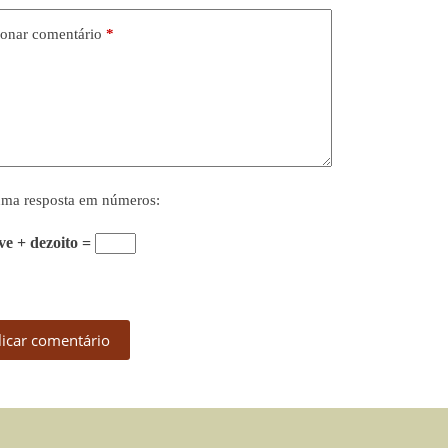
onar comentário
*
uma resposta em números:
ve + dezoito =
licar comentário