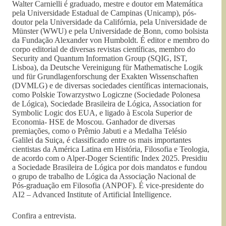
Walter Carnielli é graduado, mestre e doutor em Matemática
pela Universidade Estadual de Campinas (Unicamp), pós-
doutor pela Universidade da Califórnia, pela Universidade de
Münster (WWU) e pela Universidade de Bonn, como bolsista
da Fundação Alexander von Humboldt. É editor e membro do
corpo editorial de diversas revistas científicas, membro do
Security and Quantum Information Group (SQIG, IST,
Lisboa), da Deutsche Vereinigung für Mathematische Logik
und für Grundlagenforschung der Exakten Wissenschaften
(DVMLG) e de diversas sociedades científicas internacionais,
como Polskie Towarzystwo Logiczne (Sociedade Polonesa
de Lógica), Sociedade Brasileira de Lógica, Association for
Symbolic Logic dos EUA, e ligado à Escola Superior de
Economia- HSE de Moscou. Ganhador de diversas
premiações, como o Prêmio Jabuti e a Medalha Telésio
Galilei da Suiça, é classificado entre os mais importantes
cientistas da América Latina em História, Filosofia e Teologia,
de acordo com o Alper-Doger Scientific Index 2025. Presidiu
a Sociedade Brasileira de Lógica por dois mandatos e fundou
o grupo de trabalho de Lógica da Associação Nacional de
Pós-graduação em Filosofia (ANPOF). É vice-presidente do
AI2 – Advanced Institute of Artificial Intelligence.
Confira a entrevista.