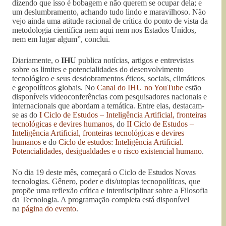
dizendo que isso é bobagem e não querem se ocupar dela; e
um deslumbramento, achando tudo lindo e maravilhoso. Não
vejo ainda uma atitude racional de crítica do ponto de vista da
metodologia científica nem aqui nem nos Estados Unidos,
nem em lugar algum”, conclui.
Diariamente, o
IHU
publica notícias, artigos e entrevistas
sobre os limites e potencialidades do desenvolvimento
tecnológico e seus desdobramentos éticos, sociais, climáticos
e geopolíticos globais. No
Canal do IHU no YouTube
estão
disponíveis videoconferências com pesquisadores nacionais e
internacionais que abordam a temática. Entre elas, destacam-
se as do
I Ciclo de Estudos – Inteligência Artificial, fronteiras
tecnológicas e devires humanos
, do
II Ciclo de Estudos –
Inteligência Artificial, fronteiras tecnológicas e devires
humanos
e do
Ciclo de estudos: Inteligência Artificial.
Potencialidades, desigualdades e o risco existencial humano
.
No dia 19 deste mês, começará o Ciclo de Estudos Novas
tecnologias. Gênero, poder e dis/utopias tecnopolíticas, que
propõe uma reflexão crítica e interdisciplinar sobre a Filosofia
da Tecnologia. A programação completa está disponível
na
página do evento
.