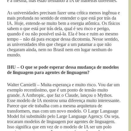
é a mesma, mas estão treinando a IA de maneiras diferentes.
As universidades precisam fazer uma crítica menos ingênua e
mais profunda no sentido de entender o que está por trás da
IA. Hoje, entende-se muito bem a energia atômica. Os físicos
sabem o que está por trás dela, qual é seu risco e perigo,
quando é ou não possível usá-la. Ela é boa e ruim ao mesmo
tempo – não dá para escapar dessa dicotomia. Nesse sentido,
as universidades têm que chegar a um patamar a que não
chegaram ainda, nem no Brasil nem em lugar nenhum do
mundo.
IHU – O que se pode esperar dessa mudança de modelos
de linguagem para agentes de linguagem?
Walter Carnielli – Muita esperança e muito risco. Vou dar um
exemplo recentíssimo, que é um ponto de tensão muito
grande. A Anthropic, que faz o Claude, lançou o Mythos.
Esse modelo de IA mostrou uma diferença muito interessante.
Parece que ele trabalha com a mesma arquitetura de
transformers, mas com um novo modelo. O Large Language
Model foi substituído pelo Large Language Agency. Ou seja,
trocaram modelos de linguagem por agentes de linguagem.
Isso significa que em vez de o modelo de IA ser um polo