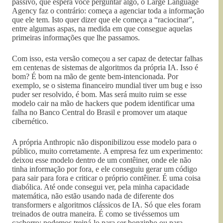
passivo, que espera você perguntar algo, o Large Language
Agency faz o contrário: começa a agenciar toda a informação
que ele tem. Isto quer dizer que ele começa a “raciocinar”,
entre algumas aspas, na medida em que consegue aquelas
primeiras informações que lhe passamos.
Com isso, esta versão começou a ser capaz de detectar falhas
em centenas de sistemas de algoritmos da própria IA. Isso é
bom? É bom na mão de gente bem-intencionada. Por
exemplo, se o sistema financeiro mundial tiver um bug e isso
puder ser resolvido, é bom. Mas será muito ruim se esse
modelo cair na mão de hackers que podem identificar uma
falha no Banco Central do Brasil e promover um ataque
cibernético.
A própria Anthropic não disponibilizou esse modelo para o
público, muito corretamente. A empresa fez um experimento:
deixou esse modelo dentro de um contêiner, onde ele não
tinha informação por fora, e ele conseguiu gerar um código
para sair para fora e criticar o próprio contêiner. É uma coisa
diabólica. Até onde consegui ver, pela minha capacidade
matemática, não estão usando nada de diferente dos
transformers e algoritmos clássicos de IA. Só que eles foram
treinados de outra maneira. É como se tivéssemos um
cachorro: podemos treiná-lo para ser bonzinho ou para