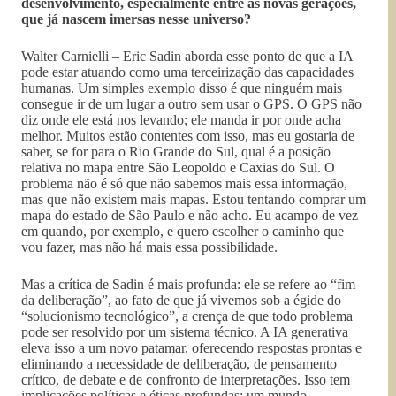
desenvolvimento, especialmente entre as novas gerações,
que já nascem imersas nesse universo?
Walter Carnielli – Eric Sadin aborda esse ponto de que a IA
pode estar atuando como uma terceirização das capacidades
humanas. Um simples exemplo disso é que ninguém mais
consegue ir de um lugar a outro sem usar o GPS. O GPS não
diz onde ele está nos levando; ele manda ir por onde acha
melhor. Muitos estão contentes com isso, mas eu gostaria de
saber, se for para o Rio Grande do Sul, qual é a posição
relativa no mapa entre São Leopoldo e Caxias do Sul. O
problema não é só que não sabemos mais essa informação,
mas que não existem mais mapas. Estou tentando comprar um
mapa do estado de São Paulo e não acho. Eu acampo de vez
em quando, por exemplo, e quero escolher o caminho que
vou fazer, mas não há mais essa possibilidade.
Mas a crítica de Sadin é mais profunda: ele se refere ao “fim
da deliberação”, ao fato de que já vivemos sob a égide do
“solucionismo tecnológico”, a crença de que todo problema
pode ser resolvido por um sistema técnico. A IA generativa
eleva isso a um novo patamar, oferecendo respostas prontas e
eliminando a necessidade de deliberação, de pensamento
crítico, de debate e de confronto de interpretações. Isso tem
implicações políticas e éticas profundas: um mundo