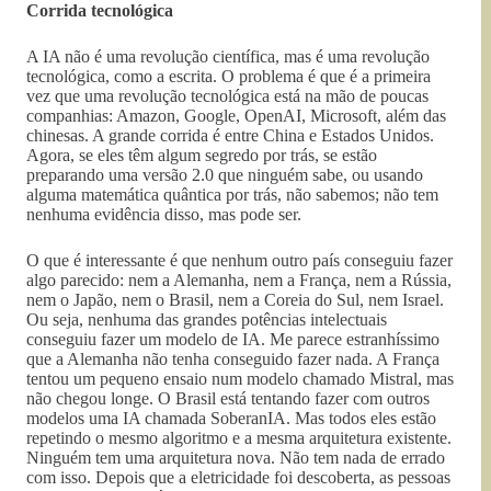
Corrida tecnológica
A IA não é uma revolução científica, mas é uma revolução
tecnológica, como a escrita. O problema é que é a primeira
vez que uma revolução tecnológica está na mão de poucas
companhias: Amazon, Google, OpenAI, Microsoft, além das
chinesas. A grande corrida é entre China e Estados Unidos.
Agora, se eles têm algum segredo por trás, se estão
preparando uma versão 2.0 que ninguém sabe, ou usando
alguma matemática quântica por trás, não sabemos; não tem
nenhuma evidência disso, mas pode ser.
O que é interessante é que nenhum outro país conseguiu fazer
algo parecido: nem a Alemanha, nem a França, nem a Rússia,
nem o Japão, nem o Brasil, nem a Coreia do Sul, nem Israel.
Ou seja, nenhuma das grandes potências intelectuais
conseguiu fazer um modelo de IA. Me parece estranhíssimo
que a Alemanha não tenha conseguido fazer nada. A França
tentou um pequeno ensaio num modelo chamado Mistral, mas
não chegou longe. O Brasil está tentando fazer com outros
modelos uma IA chamada SoberanIA. Mas todos eles estão
repetindo o mesmo algoritmo e a mesma arquitetura existente.
Ninguém tem uma arquitetura nova. Não tem nada de errado
com isso. Depois que a eletricidade foi descoberta, as pessoas