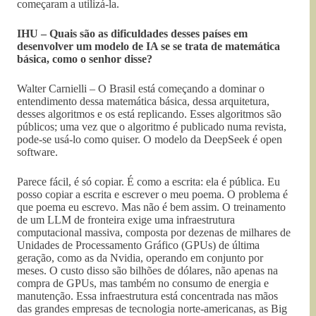
começaram a utilizá-la.
IHU – Quais são as dificuldades desses países em
desenvolver um modelo de IA se se trata de matemática
básica, como o senhor disse?
Walter Carnielli – O Brasil está começando a dominar o
entendimento dessa matemática básica, dessa arquitetura,
desses algoritmos e os está replicando. Esses algoritmos são
públicos; uma vez que o algoritmo é publicado numa revista,
pode-se usá-lo como quiser. O modelo da DeepSeek é open
software.
Parece fácil, é só copiar. É como a escrita: ela é pública. Eu
posso copiar a escrita e escrever o meu poema. O problema é
que poema eu escrevo. Mas não é bem assim. O treinamento
de um LLM de fronteira exige uma infraestrutura
computacional massiva, composta por dezenas de milhares de
Unidades de Processamento Gráfico (GPUs) de última
geração, como as da Nvidia, operando em conjunto por
meses. O custo disso são bilhões de dólares, não apenas na
compra de GPUs, mas também no consumo de energia e
manutenção. Essa infraestrutura está concentrada nas mãos
das grandes empresas de tecnologia norte-americanas, as Big