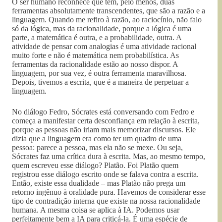
O ser humano reconhece que tem, pelo menos, duas
ferramentas absolutamente transcendentes, que são a razão e a
linguagem. Quando me refiro à razão, ao raciocínio, não falo
só da lógica, mas da racionalidade, porque a lógica é uma
parte, a matemática é outra, e a probabilidade, outra. A
atividade de pensar com analogias é uma atividade racional
muito forte e não é matemática nem probabilística. As
ferramentas da racionalidade estão ao nosso dispor. A
linguagem, por sua vez, é outra ferramenta maravilhosa.
Depois, tivemos a escrita, que é a maneira de perpetuar a
linguagem.
No diálogo Fedro, Sócrates está conversando com Fedro e
começa a manifestar certa desconfiança em relação à escrita,
porque as pessoas não iriam mais memorizar discursos. Ele
dizia que a linguagem era como ter um quadro de uma
pessoa: parece a pessoa, mas ela não se mexe. Ou seja,
Sócrates faz uma crítica dura à escrita. Mas, ao mesmo tempo,
quem escreveu esse diálogo? Platão. Foi Platão quem
registrou esse diálogo escrito onde se falava contra a escrita.
Então, existe essa dualidade – mas Platão não prega um
retorno ingênuo à oralidade pura. Havemos de considerar esse
tipo de contradição interna que existe na nossa racionalidade
humana. A mesma coisa se aplica à IA. Podemos usar
perfeitamente bem a IA para criticá-la. É uma espécie de