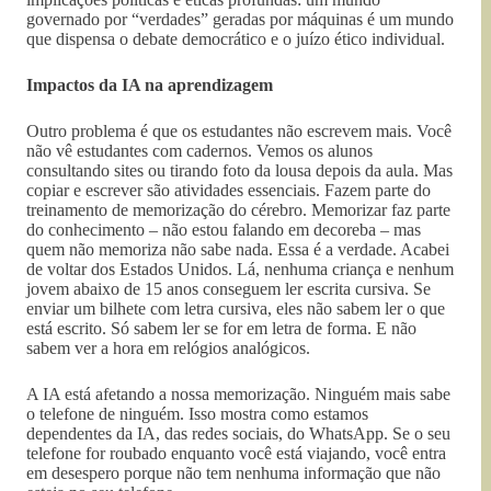
governado por “verdades” geradas por máquinas é um mundo
que dispensa o debate democrático e o juízo ético individual.
Impactos da IA na aprendizagem
Outro problema é que os estudantes não escrevem mais. Você
não vê estudantes com cadernos. Vemos os alunos
consultando sites ou tirando foto da lousa depois da aula. Mas
copiar e escrever são atividades essenciais. Fazem parte do
treinamento de memorização do cérebro. Memorizar faz parte
do conhecimento – não estou falando em decoreba – mas
quem não memoriza não sabe nada. Essa é a verdade. Acabei
de voltar dos Estados Unidos. Lá, nenhuma criança e nenhum
jovem abaixo de 15 anos conseguem ler escrita cursiva. Se
enviar um bilhete com letra cursiva, eles não sabem ler o que
está escrito. Só sabem ler se for em letra de forma. E não
sabem ver a hora em relógios analógicos.
A IA está afetando a nossa memorização. Ninguém mais sabe
o telefone de ninguém. Isso mostra como estamos
dependentes da IA, das redes sociais, do WhatsApp. Se o seu
telefone for roubado enquanto você está viajando, você entra
em desespero porque não tem nenhuma informação que não