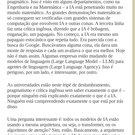
pragmático. Isso é visto em alguns departamentos, como na
Engenharia e na Matemática – a IA está penetrando muito no
mundo matemático. As grandes demonstrações matemáticas
só conseguem ser verificadas com grandes sistemas de
computação que envolvem IA e outras coisas. A terceira linha
faz uma crítica ingênua, dizendo que a IA é bobagem,
enganação, um papagaio. No começo, a IA era mesmo um
papagaio estocástico que repetia tudo. Era parecida com a
busca do Google. Buscávamos alguma coisa, ela dava um
monte de respostas e cada um avaliava o que era melhor. Hoje
não é mais assim. Algumas empresas estão mudando de
modelos de linguagem (Large Language Model – LLM) para
agentes de linguagem (Large Language Agency). Isso é
perigoso, por um lado, e interessante, por outro.
As universidades estão neste tripé de deslumbramento,
pragmatismo e crítica ingênua sem saber exatamente o que é –
porque ninguém está explicando exatamente o que é a IA.
Ninguém está compreendendo exatamente o que está por trás
disso.
Uma pergunta interessante é: todos os modelos de IA estão
usando a mesma arquitetura, ou seja, o transformer, ou os
algoritmos de atenção? Sim, estão. Basicamente, a arquitetura