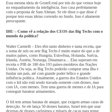
Essa mesma ideia de Gestell está por trás do que vemos hoje
no enquadramento da inteligência. Isso casa perfeitamente
com a proposta de Sam Altman. Se ele disse o que disse é
porque tem essas ideias correndo no fundo. Isso é altamente
preocupante.
IHU – Como vê a relação dos CEOS das Big Techs com o
mundo da política?
Walter Carnielli – Eles têm tanto dinheiro e tanta receita, que
a soma de seis ou sete Big Techs é muito maior do que a de
muitos países, como Hungria, Eslovênia, Holanda, Suécia,
Irlanda, Áustria, Noruega, Dinamarca… Elas superam em
receita o PIB de 180 dos 193 países-membros das Nações
Unidas. Ou seja, as Big Techs poderão comprar uma ilha e
fundar um país, até com grande poder bélico e grande
influência política. Atualmente, a guerra dos Estados Unidos
com o Irã não está sendo travada somente com drones, mas
com IA, com memes. Tem uma guerra de memes e de IA para
conseguir baratear armamentos.
O Irã tem armas baratas de ataque, que exigem armas caras de
detecção. Se ele lança 50 drones baratos, Israel tem que usar
dezenas de drones caríssimos e mísseis de caças para tentar