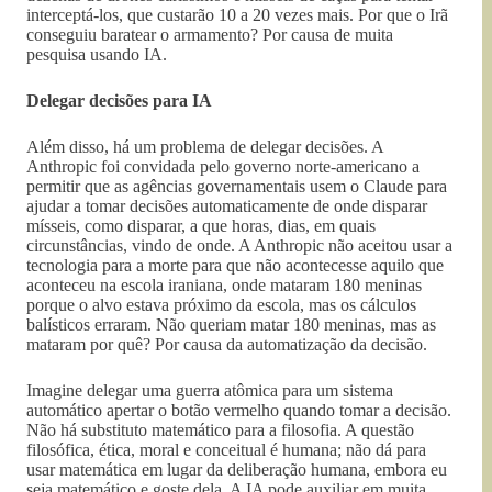
interceptá-los, que custarão 10 a 20 vezes mais. Por que o Irã
conseguiu baratear o armamento? Por causa de muita
pesquisa usando IA.
Delegar decisões para IA
Além disso, há um problema de delegar decisões. A
Anthropic foi convidada pelo governo norte-americano a
permitir que as agências governamentais usem o Claude para
ajudar a tomar decisões automaticamente de onde disparar
mísseis, como disparar, a que horas, dias, em quais
circunstâncias, vindo de onde. A Anthropic não aceitou usar a
tecnologia para a morte para que não acontecesse aquilo que
aconteceu na escola iraniana, onde mataram 180 meninas
porque o alvo estava próximo da escola, mas os cálculos
balísticos erraram. Não queriam matar 180 meninas, mas as
mataram por quê? Por causa da automatização da decisão.
Imagine delegar uma guerra atômica para um sistema
automático apertar o botão vermelho quando tomar a decisão.
Não há substituto matemático para a filosofia. A questão
filosófica, ética, moral e conceitual é humana; não dá para
usar matemática em lugar da deliberação humana, embora eu
seja matemático e goste dela. A IA pode auxiliar em muita