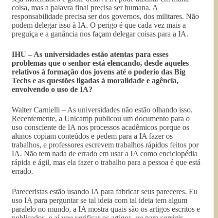
coisa, mas a palavra final precisa ser humana. A
responsabilidade precisa ser dos governos, dos militares. Não
podem delegar isso à IA. O perigo é que cada vez mais a
preguiça e a ganância nos façam delegar coisas para a IA.
IHU – As universidades estão atentas para esses
problemas que o senhor está elencando, desde aqueles
relativos à formação dos jovens até o poderio das Big
Techs e as questões ligadas à moralidade e agência,
envolvendo o uso de IA?
Walter Carnielli – As universidades não estão olhando isso.
Recentemente, a Unicamp publicou um documento para o
uso consciente de IA nos processos acadêmicos porque os
alunos copiam conteúdos e pedem para a IA fazer os
trabalhos, e professores escrevem trabalhos rápidos feitos por
IA. Não tem nada de errado em usar a IA como enciclopédia
rápida e ágil, mas ela fazer o trabalho para a pessoa é que está
errado.
Pareceristas estão usando IA para fabricar seus pareceres. Eu
uso IA para perguntar se tal ideia com tal ideia tem algum
paralelo no mundo, a IA mostra quais são os artigos escritos e
publicados, e aí vou verificar os artigos, ou para corrigir