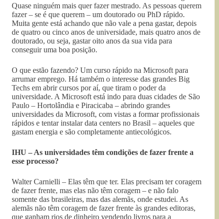
Quase ninguém mais quer fazer mestrado. As pessoas querem
fazer – se é que querem – um doutorado ou PhD rápido.
Muita gente está achando que não vale a pena gastar, depois
de quatro ou cinco anos de universidade, mais quatro anos de
doutorado, ou seja, gastar oito anos da sua vida para
conseguir uma boa posição.
O que estão fazendo? Um curso rápido na Microsoft para
arrumar emprego. Há também o interesse das grandes Big
Techs em abrir cursos por aí, que tiram o poder da
universidade. A Microsoft está indo para duas cidades de São
Paulo – Hortolândia e Piracicaba – abrindo grandes
universidades da Microsoft, com vistas a formar profissionais
rápidos e tentar instalar data centers no Brasil – aqueles que
gastam energia e são completamente antiecológicos.
IHU – As universidades têm condições de fazer frente a
esse processo?
Walter Carnielli – Elas têm que ter. Elas precisam ter coragem
de fazer frente, mas elas não têm coragem – e não falo
somente das brasileiras, mas das alemãs, onde estudei. As
alemãs não têm coragem de fazer frente às grandes editoras,
que ganham rios de dinheiro vendendo livros para a