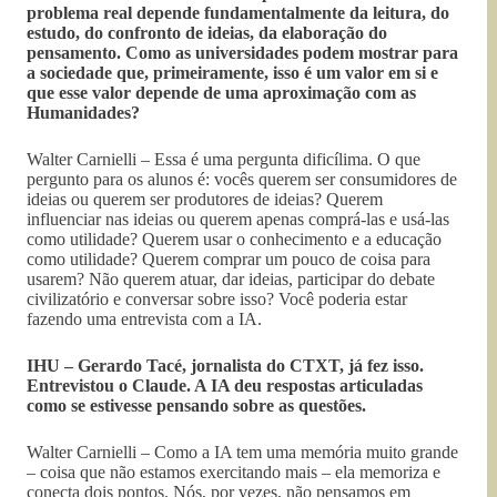
problema real depende fundamentalmente da leitura, do
estudo, do confronto de ideias, da elaboração do
pensamento. Como as universidades podem mostrar para
a sociedade que, primeiramente, isso é um valor em si e
que esse valor depende de uma aproximação com as
Humanidades?
Walter Carnielli – Essa é uma pergunta dificílima. O que
pergunto para os alunos é: vocês querem ser consumidores de
ideias ou querem ser produtores de ideias? Querem
influenciar nas ideias ou querem apenas comprá-las e usá-las
como utilidade? Querem usar o conhecimento e a educação
como utilidade? Querem comprar um pouco de coisa para
usarem? Não querem atuar, dar ideias, participar do debate
civilizatório e conversar sobre isso? Você poderia estar
fazendo uma entrevista com a IA.
IHU – Gerardo Tacé, jornalista do CTXT, já fez isso.
Entrevistou o Claude. A IA deu respostas articuladas
como se estivesse pensando sobre as questões.
Walter Carnielli – Como a IA tem uma memória muito grande
– coisa que não estamos exercitando mais – ela memoriza e
conecta dois pontos. Nós, por vezes, não pensamos em