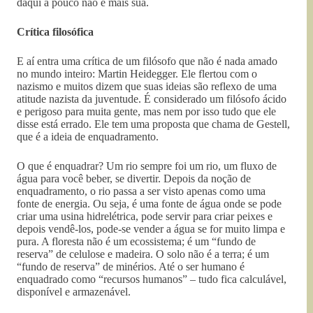
daqui a pouco não é mais sua.
Crítica filosófica
E aí entra uma crítica de um filósofo que não é nada amado
no mundo inteiro: Martin Heidegger. Ele flertou com o
nazismo e muitos dizem que suas ideias são reflexo de uma
atitude nazista da juventude. É considerado um filósofo ácido
e perigoso para muita gente, mas nem por isso tudo que ele
disse está errado. Ele tem uma proposta que chama de Gestell,
que é a ideia de enquadramento.
O que é enquadrar? Um rio sempre foi um rio, um fluxo de
água para você beber, se divertir. Depois da noção de
enquadramento, o rio passa a ser visto apenas como uma
fonte de energia. Ou seja, é uma fonte de água onde se pode
criar uma usina hidrelétrica, pode servir para criar peixes e
depois vendê-los, pode-se vender a água se for muito limpa e
pura. A floresta não é um ecossistema; é um “fundo de
reserva” de celulose e madeira. O solo não é a terra; é um
“fundo de reserva” de minérios. Até o ser humano é
enquadrado como “recursos humanos” – tudo fica calculável,
disponível e armazenável.