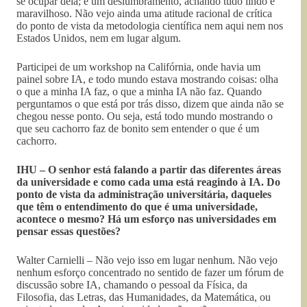
se ocupar dela; e um deslumbramento, achando tudo lindo e
maravilhoso. Não vejo ainda uma atitude racional de crítica
do ponto de vista da metodologia científica nem aqui nem nos
Estados Unidos, nem em lugar algum.
Participei de um workshop na Califórnia, onde havia um
painel sobre IA, e todo mundo estava mostrando coisas: olha
o que a minha IA faz, o que a minha IA não faz. Quando
perguntamos o que está por trás disso, dizem que ainda não se
chegou nesse ponto. Ou seja, está todo mundo mostrando o
que seu cachorro faz de bonito sem entender o que é um
cachorro.
IHU – O senhor está falando a partir das diferentes áreas
da universidade e como cada uma está reagindo à IA. Do
ponto de vista da administração universitária, daqueles
que têm o entendimento do que é uma universidade,
acontece o mesmo? Há um esforço nas universidades em
pensar essas questões?
Walter Carnielli – Não vejo isso em lugar nenhum. Não vejo
nenhum esforço concentrado no sentido de fazer um fórum de
discussão sobre IA, chamando o pessoal da Física, da
Filosofia, das Letras, das Humanidades, da Matemática, ou