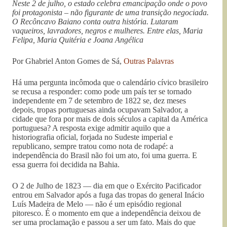
Neste 2 de julho, o estado celebra emancipação onde o povo
foi protagonista – não figurante de uma transição negociada.
O Recôncavo Baiano conta outra história. Lutaram
vaqueiros, lavradores, negros e mulheres. Entre elas, Maria
Felipa, Maria Quitéria e Joana Angélica
Por Ghabriel Anton Gomes de Sá,
Outras Palavras
Há uma pergunta incômoda que o calendário cívico brasileiro
se recusa a responder: como pode um país ter se tornado
independente em 7 de setembro de 1822 se, dez meses
depois, tropas portuguesas ainda ocupavam Salvador, a
cidade que fora por mais de dois séculos a capital da América
portuguesa? A resposta exige admitir aquilo que a
historiografia oficial, forjada no Sudeste imperial e
republicano, sempre tratou como nota de rodapé: a
independência do Brasil não foi um ato, foi uma guerra. E
essa guerra foi decidida na Bahia.
O 2 de Julho de 1823 — dia em que o Exército Pacificador
entrou em Salvador após a fuga das tropas do general Inácio
Luís Madeira de Melo — não é um episódio regional
pitoresco. É o momento em que a independência deixou de
ser uma proclamação e passou a ser um fato. Mais do que