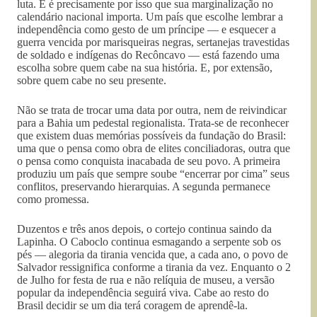
luta. E é precisamente por isso que sua marginalização no
calendário nacional importa. Um país que escolhe lembrar a
independência como gesto de um príncipe — e esquecer a
guerra vencida por marisqueiras negras, sertanejas travestidas
de soldado e indígenas do Recôncavo — está fazendo uma
escolha sobre quem cabe na sua história. E, por extensão,
sobre quem cabe no seu presente.
Não se trata de trocar uma data por outra, nem de reivindicar
para a Bahia um pedestal regionalista. Trata-se de reconhecer
que existem duas memórias possíveis da fundação do Brasil:
uma que o pensa como obra de elites conciliadoras, outra que
o pensa como conquista inacabada de seu povo. A primeira
produziu um país que sempre soube “encerrar por cima” seus
conflitos, preservando hierarquias. A segunda permanece
como promessa.
Duzentos e três anos depois, o cortejo continua saindo da
Lapinha. O Caboclo continua esmagando a serpente sob os
pés — alegoria da tirania vencida que, a cada ano, o povo de
Salvador ressignifica conforme a tirania da vez. Enquanto o 2
de Julho for festa de rua e não relíquia de museu, a versão
popular da independência seguirá viva. Cabe ao resto do
Brasil decidir se um dia terá coragem de aprendê-la.