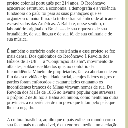
projeto colonial português por 214 anos. O Recôncavo
açucareiro estruturou a economia, a demografia e a violência
fundadora do país: foi para as suas plantações que se
organizou o maior fluxo do tráfico transatlântico de africanos
escravizados das Américas. A Bahia é, nesse sentido, o
laboratório original do Brasil — de sua riqueza e de sua
brutalidade, de sua língua e de sua fé, de sua culinária e de
sua música.
É também o território onde a resistência a esse projeto se fez
mais densa. Dos quilombos do Recôncavo à Revolta dos
Búzios de 17U8 — a “Conjuração Baiana”, movimento de
alfaiates, soldados e libertos que, ao contrário da
Inconfidência Mineira de proprietários, falava abertamente em
fim da escravidão e igualdade racial, e cujos líderes negros e
pardos foram enforcados e esquartejados enquanto os
inconfidentes brancos de Minas viravam nomes de rua. Da
Revolta dos Malês de 1835 ao levante popular que atravessa
o próprio 2 de Julho: a Bahia acumulou, como nenhuma outra
província, a experiência de um povo que lutou pelo país que
lhe era negado.
A cultura brasileira, aquilo que o país exibe ao mundo como
sua face mais reconhecível, é em enorme medida uma criação