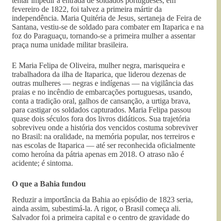
tentar impedir a entrada de soldados portugueses, em
fevereiro de 1822, foi talvez a primeira mártir da
independência. Maria Quitéria de Jesus, sertaneja de Feira de
Santana, vestiu-se de soldado para combater em Itaparica e na
foz do Paraguaçu, tornando-se a primeira mulher a assentar
praça numa unidade militar brasileira.
E Maria Felipa de Oliveira, mulher negra, marisqueira e
trabalhadora da ilha de Itaparica, que liderou dezenas de
outras mulheres — negras e indígenas — na vigilância das
praias e no incêndio de embarcações portuguesas, usando,
conta a tradição oral, galhos de cansanção, a urtiga brava,
para castigar os soldados capturados. Maria Felipa passou
quase dois séculos fora dos livros didáticos. Sua trajetória
sobreviveu onde a história dos vencidos costuma sobreviver
no Brasil: na oralidade, na memória popular, nos terreiros e
nas escolas de Itaparica — até ser reconhecida oficialmente
como heroína da pátria apenas em 2018. O atraso não é
acidente; é sintoma.
O que a Bahia fundou
Reduzir a importância da Bahia ao episódio de 1823 seria,
ainda assim, subestimá-la. A rigor, o Brasil começa ali.
Salvador foi a primeira capital e o centro de gravidade do