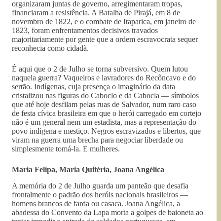
organizaram juntas de governo, arregimentaram tropas,
financiaram a resistência. A Batalha de Pirajá, em 8 de
novembro de 1822, e o combate de Itaparica, em janeiro de
1823, foram enfrentamentos decisivos travados
majoritariamente por gente que a ordem escravocrata sequer
reconhecia como cidadã.
É aqui que o 2 de Julho se torna subversivo. Quem lutou
naquela guerra? Vaqueiros e lavradores do Recôncavo e do
sertão. Indígenas, cuja presença o imaginário da data
cristalizou nas figuras do Caboclo e da Cabocla — símbolos
que até hoje desfilam pelas ruas de Salvador, num raro caso
de festa cívica brasileira em que o herói carregado em cortejo
não é um general nem um estadista, mas a representação do
povo indígena e mestiço. Negros escravizados e libertos, que
viram na guerra uma brecha para negociar liberdade ou
simplesmente tomá-la. E mulheres.
Maria Felipa, Maria Quitéria, Joana Angélica
A memória do 2 de Julho guarda um panteão que desafia
frontalmente o padrão dos heróis nacionais brasileiros —
homens brancos de farda ou casaca. Joana Angélica, a
abadessa do Convento da Lapa morta a golpes de baioneta ao