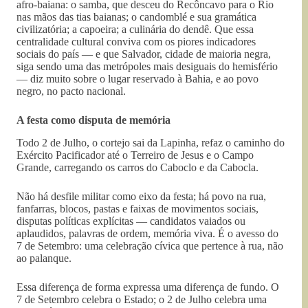
afro-baiana: o samba, que desceu do Recôncavo para o Rio
nas mãos das tias baianas; o candomblé e sua gramática
civilizatória; a capoeira; a culinária do dendê. Que essa
centralidade cultural conviva com os piores indicadores
sociais do país — e que Salvador, cidade de maioria negra,
siga sendo uma das metrópoles mais desiguais do hemisfério
— diz muito sobre o lugar reservado à Bahia, e ao povo
negro, no pacto nacional.
A festa como disputa de memória
Todo 2 de Julho, o cortejo sai da Lapinha, refaz o caminho do
Exército Pacificador até o Terreiro de Jesus e o Campo
Grande, carregando os carros do Caboclo e da Cabocla.
Não há desfile militar como eixo da festa; há povo na rua,
fanfarras, blocos, pastas e faixas de movimentos sociais,
disputas políticas explícitas — candidatos vaiados ou
aplaudidos, palavras de ordem, memória viva. É o avesso do
7 de Setembro: uma celebração cívica que pertence à rua, não
ao palanque.
Essa diferença de forma expressa uma diferença de fundo. O
7 de Setembro celebra o Estado; o 2 de Julho celebra uma