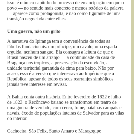
isso: é o único capítulo do processo de emancipação em que o
povo — no sentido mais concreto e menos retórico da palavra
— aparece como protagonista, e não como figurante de uma
transição negociada entre elites.
Uma guerra, não um grito
A narrativa do Ipiranga tem a conveniência de todas as
fábulas fundacionais: um príncipe, um cavalo, uma espada
erguida, nenhum sangue. Ela consagra a leitura de que o
Brasil nasceu de um arranjo — a continuidade da casa de
Bragança nos trópicos, a preservação da escravidão, a
unidade territorial garantida de cima para baixo. Não por
acaso, essa é a versão que interessava ao Império e que a
República, apesar de todos os seus rearranjos simbólicos,
jamais teve interesse em revisar.
A Bahia conta outra história. Entre fevereiro de 1822 e julho
de 1823, o Recôncavo baiano se transformou em teatro de
uma guerra de verdade, com cerco, fome, batalhas campais e
navais, êxodo de populações inteiras de Salvador para as vilas
do interior.
Cachoeira, São Félix, Santo Amaro e Maragogipe