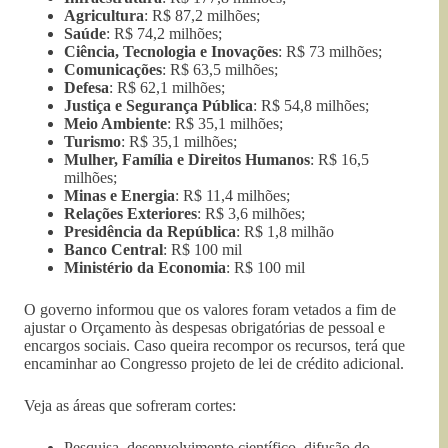
Agricultura
: R$ 87,2 milhões;
Saúde
: R$ 74,2 milhões;
Ciência, Tecnologia e Inovações
: R$ 73 milhões;
Comunicações
: R$ 63,5 milhões;
Defesa
: R$ 62,1 milhões;
Justiça e Segurança Pública
: R$ 54,8 milhões;
Meio Ambiente
: R$ 35,1 milhões;
Turismo
: R$ 35,1 milhões;
Mulher, Família e Direitos Humanos
: R$ 16,5
milhões;
Minas e Energia
: R$ 11,4 milhões;
Relações Exteriores
: R$ 3,6 milhões;
Presidência da República
: R$ 1,8 milhão
Banco Central
: R$ 100 mil
Ministério da Economia
: R$ 100 mil
O governo informou que os valores foram vetados a fim de
ajustar o Orçamento às despesas obrigatórias de pessoal e
encargos sociais. Caso queira recompor os recursos, terá que
encaminhar ao Congresso projeto de lei de crédito adicional.
Veja as áreas que sofreram cortes:
Pesquisa, desenvolvimento científico, difusão do