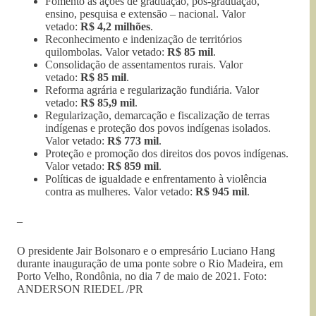
Fomento às ações de graduação, pós-graduação,
ensino, pesquisa e extensão – nacional. Valor
vetado:
R$ 4,2 milhões
.
Reconhecimento e indenização de territórios
quilombolas. Valor vetado:
R$ 85 mil
.
Consolidação de assentamentos rurais. Valor
vetado:
R$ 85 mil
.
Reforma agrária e regularização fundiária. Valor
vetado:
R$ 85,9 mil
.
Regularização, demarcação e fiscalização de terras
indígenas e proteção dos povos indígenas isolados.
Valor vetado:
R$ 773 mil
.
Proteção e promoção dos direitos dos povos indígenas.
Valor vetado:
R$ 859 mil
.
Políticas de igualdade e enfrentamento à violência
contra as mulheres. Valor vetado:
R$ 945 mil
.
–
O presidente Jair Bolsonaro e o empresário Luciano Hang
durante inauguração de uma ponte sobre o Rio Madeira, em
Porto Velho, Rondônia, no dia 7 de maio de 2021. Foto:
ANDERSON RIEDEL /PR