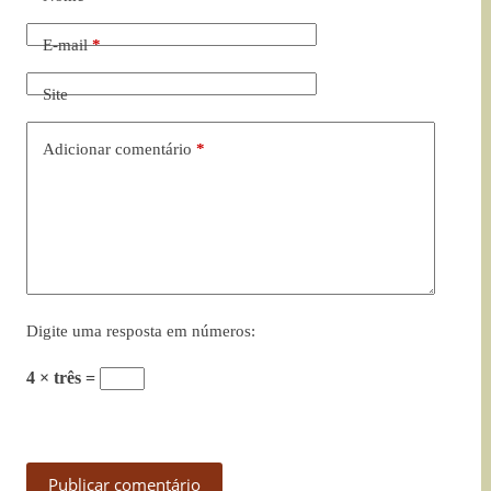
E-mail
*
Site
Adicionar comentário
*
Digite uma resposta em números:
4 × três =
Publicar comentário